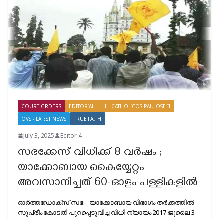
COURT ORDERS
EDITORIAL
HH CATHOLICOS PAULOSE II
OVS - LATEST NEWS
TRUE FAITH
July 3, 2025
Editor 4
സഭക്കേസ് വിധിക്ക് 8 വർഷം ;
യാക്കോബായ കൈയ്യേറ്റം
അവസാനിച്ചത് 60-ഓളം പള്ളികളിൽ
ഓർത്തഡോക്സ് സഭ – യാക്കോബായ വിഭാഗം തർക്കത്തിൽ
സുപ്രീം കോടതി പുറപ്പെടുവിച്ച വിധി ന്യായം 2017 ജൂലൈ 3