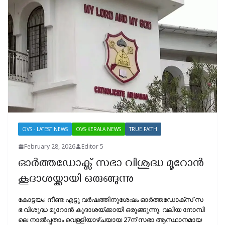
OVS - LATEST NEWS
OVS-KERALA NEWS
TRUE FAITH
February 28, 2026
Editor 5
ഓർത്തഡോക്സ് സഭാ വിശുദ്ധ മൂറോൻ
കൂദാശയ്ക്കായി ഒരുങ്ങുന്നു
കോ​​ട്ട​​യം: നീ​​ണ്ട എ​​ട്ടു വ​​ര്‍​ഷ​​ത്തി​​നു​​ശേ​​ഷം ഓ​​ര്‍​ത്ത​​ഡോ​​ക്‌​​സ് സ​​
ഭ വി​​ശു​​ദ്ധ മൂ​​റോ​​ന്‍ കൂ​​ദാ​​ശ​​യ്ക്കാ​​യി ഒ​​രു​​ങ്ങു​​ന്നു. വ​​ലി​​യ നോ​​മ്പി​​
ലെ നാ​​ല്‍​പ്പ​​താം വെ​​ള്ളി​​യാഴ്ചയാ​​യ 27ന് ​സ​​ഭാ ആ​​സ്ഥാ​​ന​​മാ​​യ