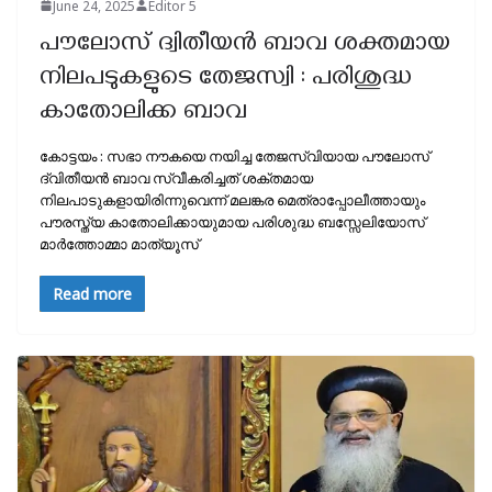
June 24, 2025
Editor 5
പൗലോസ് ദ്വിതീയൻ ബാവ ശക്തമായ
നിലപടുകളുടെ തേജസ്വി : പരിശുദ്ധ
കാതോലിക്ക ബാവ
കോട്ടയം : സഭാ നൗകയെ നയിച്ച തേജസ്വിയായ പൗലോസ്
ദ്വിതീയൻ ബാവ സ്വീകരിച്ചത് ശക്തമായ
നിലപാടുകളായിരിന്നുവെന്ന് മലങ്കര മെത്രാപ്പോലീത്തായും
പൗരസ്ത്യ കാതോലിക്കായുമായ പരിശുദ്ധ ബസ്സേലിയോസ്
മാർത്തോമ്മാ മാത്യൂസ്
Read more