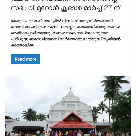
സഭ ; വി.മൂറോൻ കൂദാശ മാർച്ച്‌ 27 ന്
കോട്ടയം :ബലഹീനതകളിൽ നിന്ന് ഒഴിഞ്ഞു നിർമ്മലമായി
നോമ്പ് ആചരിക്കണമെന്ന് പൗരസ്ത്യ കാതോലിക്കയും മലങ്കര
മെത്രാപ്പോലീത്തായും മലങ്കര സഭാ അധ്യക്ഷനുമായ
പരിശുദ്ധ ബസേലിയോസ് മാർത്തോമ്മ മാത്യൂസ് തൃതീയൻ
കാതോലിക്ക
Read more