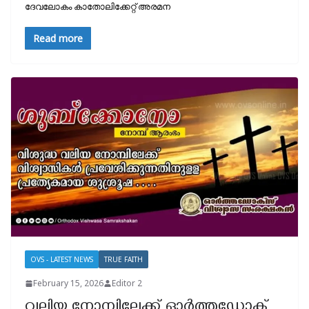
ദേ​​വ​​ലോ​​കം കാ​​തോ​​ലി​​ക്കേറ്റ് അ​​ര​​മ​​ന
Read more
OVS - LATEST NEWS
TRUE FAITH
February 15, 2026
Editor 2
വലിയ നോമ്പിലേക്ക് ഓർത്തഡോക്സ്