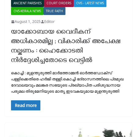
ANCIENT PARISHES
COURT ORDERS
OVS - LATEST NEWS
OVS-KERALA NEWS
TRUE FAITH
August 1, 2025
Editor
യാക്കോബായ വൈദീകന്
അധികാരമില്ല ; വികാരിക്ക് അപേക്ഷ
നല്കണം : ഹൈക്കോടതി
നിർദ്ദേശിച്ചതോടെ വെട്ടിൽ
കൊച്ചി : മുളന്തുരുത്തി മാർത്തോമ്മൻ ഓർത്തഡോക്സ്‌
പള്ളിക്കെതിരെ ഹർജി തള്ളി.കൊച്ചി ഭദ്രാസനത്തിലെ പ്രമുഖ
ദേവാലയവും മലങ്കര സഭയുടെ പ്രഖ്യാപിത പരിശുദ്ധനായ
പരുമല തിരുമേനിയുടെ മാതൃ ഇടവകയുമായ മുളന്തുരുത്തി
Read more