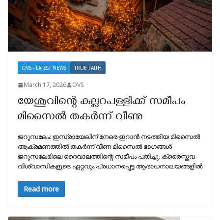
OVS - LATEST NEWS
TRUE FAITH
March 17, 2026
OVS
യേശുവിന്റെ കല്ലറപള്ളിക്ക് സമീപം
മിസൈൽ തകർന്ന് വീണു
ജറുസലേം: ഇസ്രായേലിന് നേരെ ഇറാന്‍ നടത്തിയ മിസൈല്‍
ആക്രമണത്തില്‍ തകര്‍ന്ന് വീണ മിസൈല്‍ ഭാഗങ്ങള്‍
ജറുസലേമിലെ ദൈവാലത്തിന്റെ സമീപം പതിച്ചു. ക്രൈസ്തവ
വിശ്വാസികളുടെ ഏറ്റവും പ്രധാനപ്പെട്ട ആരാധനാലയങ്ങളില്‍
Read more