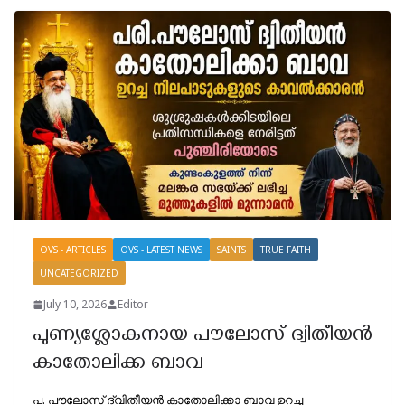
OVS - ARTICLES
OVS - LATEST NEWS
SAINTS
TRUE FAITH
UNCATEGORIZED
July 10, 2026
Editor
പുണ്യശ്ലോകനായ പൗലോസ് ദ്വിതീയൻ
കാതോലിക്ക ബാവ
പ. പൗലോസ് ദ്വിതീയന്‍ കാതോലിക്കാ ബാവ ഉറച്ച