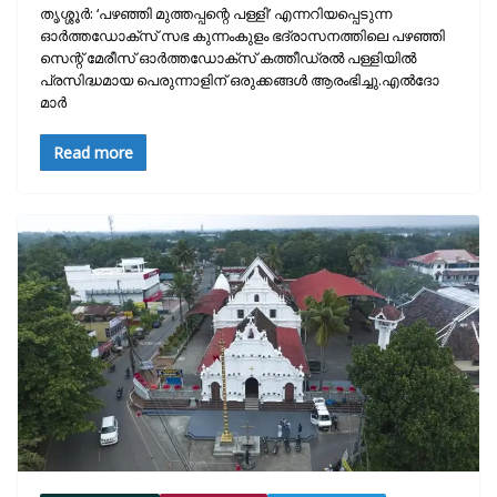
തൃശ്ശൂർ: ‘പഴഞ്ഞി മുത്തപ്പന്റെ പള്ളി’ എന്നറിയപ്പെടുന്ന
ഓർത്തഡോക്സ്‌ സഭ കുന്നംകുളം ഭദ്രാസനത്തിലെ പഴഞ്ഞി
സെന്റ് മേരീസ് ഓർത്തഡോക്സ്‌ കത്തീഡ്രൽ പള്ളിയിൽ
പ്രസിദ്ധമായ പെരുന്നാളിന് ഒരുക്കങ്ങൾ ആരംഭിച്ചു.എൽദോ
മാർ
Read more