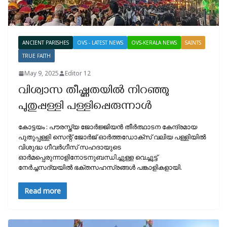
ANCIENT PARISHES
OVS - LATEST NEWS
OVS-KERALA NEWS
SAINTS
TRUE FAITH
May 9, 2025
Editor 12
വിശ്വാസ തീഷ്ണതയിൽ നിറഞ്ഞു
പുതുപ്പള്ളി പള്ളിപ്പെരുന്നാൾ
കോട്ടയം : പൗരസ്ത്യ ജോർജ്ജിയൻ തീർത്ഥാടന കേന്ദ്രമായ
പുതുപ്പള്ളി സെന്റ് ജോർജ് ഓർത്തഡോക്സ് വലിയ പള്ളിയിൽ
വിശുദ്ധ ഗീവർഗീസ് സഹദായുടെ
ഓർമപ്പെരുന്നാളിനോടനുബന്ധിച്ചുള്ള വെച്ചൂട്ട്
നേർച്ചസദ്യയിൽ ഭക്തസഹസ്രങ്ങൾ പങ്കാളികളായി.
Read more