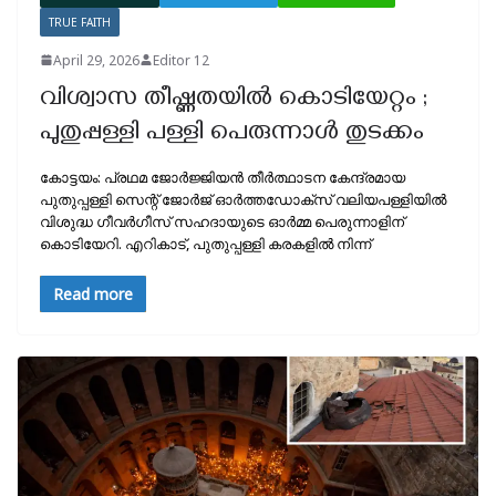
TRUE FAITH
April 29, 2026
Editor 12
വിശ്വാസ തീഷ്ണതയിൽ കൊടിയേറ്റം ;
പുതുപ്പള്ളി പള്ളി പെരുന്നാൾ തുടക്കം
കോട്ടയം: പ്രഥമ ജോർജ്ജിയൻ തീർത്ഥാടന കേന്ദ്രമായ
പുതുപ്പള്ളി സെന്റ് ജോർജ് ഓർത്തഡോക്‌സ് വലിയപള്ളിയിൽ
വിശുദ്ധ ഗീവർഗീസ് സഹദായുടെ ഓർമ്മ പെരുന്നാളിന്
കൊടിയേറി. എറികാട്, പുതുപ്പള്ളി കരകളിൽ നിന്ന്
Read more