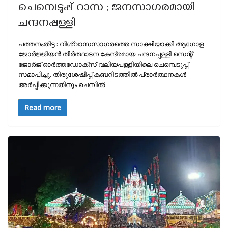
ചെമ്പെടുപ്പ് റാസ ; ജനസാഗരമായി
ചന്ദനപ്പള്ളി
പത്തനംതിട്ട : വിശ്വാസസാഗരത്തെ സാക്ഷിയാക്കി ആഗോള
ജോർജ്ജിയൻ തീർത്ഥാടന കേന്ദ്രമായ ചന്ദനപ്പള്ളി സെന്റ്
ജോർജ് ഓർത്തഡോക്സ് വലിയപള്ളിയിലെ ചെമ്പെടുപ്പ്
സമാപിച്ചു. തിരുശേഷിപ്പ് കബറിടത്തിൽ പ്രാർത്ഥനകൾ
അർപ്പിക്കുന്നതിനും ചെമ്പിൽ
Read more