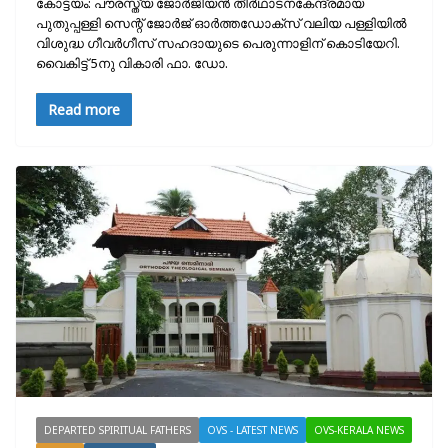
കോട്ടയം: പൗരസ്ത്യ ജോര്‍ജിയന്‍ തീര്‍ഥാടനകേന്ദ്രമായ
പുതുപ്പള്ളി സെന്റ് ജോര്‍ജ് ഓര്‍ത്തഡോക്‌സ് വലിയ പള്ളിയില്‍
വിശുദ്ധ ഗീവര്‍ഗീസ് സഹദായുടെ പെരുന്നാളിന് കൊടിയേറി.
വൈകിട്ട് 5നു വികാരി ഫാ. ഡോ.
Read more
DEPARTED SPIRITUAL FATHERS
OVS - LATEST NEWS
OVS-KERALA NEWS