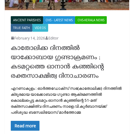
ANCIENT PARISHES
OVS - LATEST NEWS
OVS-KERALA NEWS
TRUE FAITH
VIDEOS
February 14, 2026
Editor
കാതോലിക്ക ദിനത്തിൽ
യാക്കോബായ ഗുണ്ടാക്രമണം ;
കടമറ്റത്തെ ഓനാൻ കുഞ്ഞിന്റെ
രക്തസാക്ഷിത്വ ദിനാചാരണം
എറണാകുളം : ഓർത്തഡോക്സ് സഭ(കാതോലിക്ക) ദിനത്തിൽ
ക്രൂരമായ യാക്കോബായ ഗുണ്ടാ ആക്രമണത്തിൽ
കൊല്ലപ്പെട്ട കടമറ്റം ഓനാൻ കുഞ്ഞിന്റെ 51-മത്
രക്തസാക്ഷിത്വ ദിനചരണം നാളെ.വി.കുർബാനയ്ക്ക്
പരിശുദ്ധ ബസേലിയോസ് മാർത്തോമ്മ
Read more