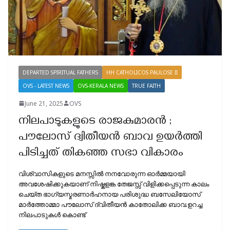
DEPARTED SPIRITUAL FATHERS
HH CATHOLICOS PAULOSE II
OVS - LATEST NEWS
OVS-KERALA NEWS
TRUE FAITH
June 21, 2025
OVS
നിലപാടുകളുടെ രാജകുമാരൻ ;
പൗലോസ് ദ്വിതീയൻ ബാവ ഉയർത്തി
പിടിച്ചത് തികഞ്ഞ സഭാ വികാരം
വിശ്വാസികളുടെ മനസ്സിൽ നനവോരുന്ന ഓർമ്മയായി
അവശേഷിക്കുകയാണ് നിഷ്കളങ്ക തേജസ്സ് വിളിക്കപ്പെടുന്ന കാലം
ചെയ്ത ഭാഗ്യസ്മരണാർഹനായ പരിശുദ്ധ ബസേലിയോസ്
മാർത്തോമ്മാ പൗലോസ് ദ്വിതീയൻ കാതോലിക്ക ബാവ.ഉറച്ച
നിലപാടുകൾ കൊണ്ട്