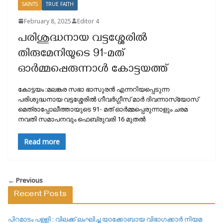
SAINTS
TRUE FAITH
February 8, 2025
Editor 4
പരിശുദ്ധനായ വട്ടശ്ശേരിൽ
തിരുമേനിയുടെ 91-മത്
ഓർമ്മപ്പെരുന്നാൾ കോട്ടയത്ത്‌
കോട്ടയം :മലങ്കര സഭാ ഭാസുരൻ എന്നറിയപ്പെടുന്ന
പരിശുദ്ധനായ വട്ടശ്ശേരിൽ ഗീവർഗ്ഗീസ് മാർ ദിവന്നാസ്യോസ്
മെത്രാപ്പോലീത്തായുടെ 91- മത് ഓർമ്മപ്പെരുന്നാളും ചരമ
നവതി സമാപനവും ഫെബ്രുവരി 16 മുതൽ
Read more
← Previous
Recent Posts
പിറമാടം പള്ളി : വിലക്ക് ലംഘിച്ച യാക്കോബായ വിഭാഗക്കാർ നിയമ