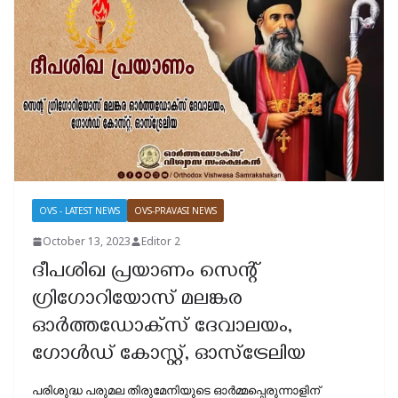
OVS - LATEST NEWS
OVS-PRAVASI NEWS
October 13, 2023
Editor 2
ദീപശിഖ പ്രയാണം സെന്റ്
ഗ്രിഗോറിയോസ് മലങ്കര
ഓർത്തഡോക്‌സ് ദേവാലയം,
ഗോൾഡ് കോസ്റ്റ്, ഓസ്ട്രേലിയ
പരിശുദ്ധ പരുമല തിരുമേനിയുടെ ഓർമ്മപ്പെരുന്നാളിന്