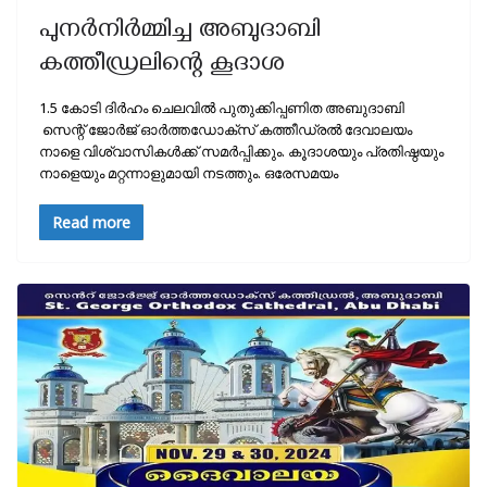
പുനർനിർമ്മിച്ച അബുദാബി
കത്തീഡ്രലിന്റെ കൂദാശ
1.5 കോടി ദിർഹം ചെലവിൽ പുതുക്കിപ്പണിത അബുദാബി
സെന്റ് ജോർജ് ഓർത്തഡോക്സ് കത്തീഡ്രൽ ദേവാലയം
നാളെ വിശ്വാസികൾക്ക് സമർപ്പിക്കും. കൂദാശയും പ്രതിഷ്ഠയും
നാളെയും മറ്റന്നാളുമായി നടത്തും. ഒരേസമയം
Read more