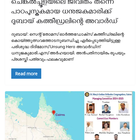
ചെങ്കൽച്ചൂളയിലെ ജീവിതം തന്നെ
പാഠപുസ്തകമായ ധനുജകുമാരിക്ക്
ദുബായ് കത്തീഡ്രലിന്റെ അവാർഡ്
ദുബായ് : സെന്റ് തോമസ് ഓർത്തഡോക്സ് കത്തീഡ്രലിന്റെ
കൊയ്ത്തുത്സവത്തോടനുബന്ധിച്ചു ഏർപ്പെടുത്തിയിട്ടുള്ള
പരിശുദ്ധ ദിദിമോസ് Unsung Hero അവാർഡിന്
ധനുജകുമാരി.എസ് അർഹയായി. അൻപതിനായിരം രൂപയും
പ്രശസ്തി പത്രവും ഫലകവുമാണ്
Read more