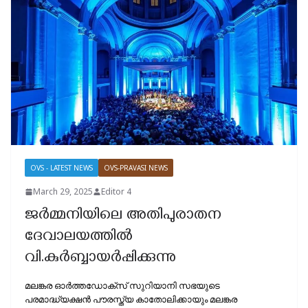
OVS - LATEST NEWS
OVS-PRAVASI NEWS
March 29, 2025
Editor 4
ജർമ്മനിയിലെ അതിപുരാതന
ദേവാലയത്തിൽ
വി.കുർബ്ബായർപ്പിക്കുന്നു
മലങ്കര ഓർത്തഡോക്സ് സുറിയാനി സഭയുടെ
പരമാദ്ധ്യക്ഷൻ പൗരസ്ത്യ കാതോലിക്കായും മലങ്കര