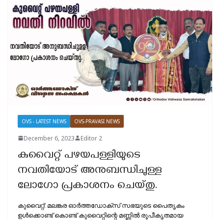
OVS - LATEST NEWS
OVS-PRAVASI NEWS
December 6, 2023
Editor 2
കുവൈറ്റ് പഴയപള്ളിയുടെ
നവതിയോട് അനുബന്ധിചുള്ള
ലോഗോ പ്രകാശനം ചെയ്തു.
കുവൈറ്റ്: മലങ്കര ഓർത്തഡോക്സ് സഭയുടെ പൈതൃകം
ഉൾക്കൊണ്ട് കൊണ്ട് കുവൈറ്റിന്റെ മണ്ണിൽ രൂപീകൃതമായ