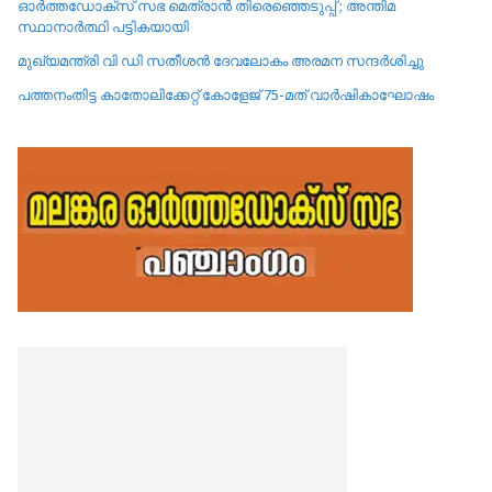
ഓർത്തഡോക്സ് സഭ മെത്രാൻ തിരെഞ്ഞെടുപ്പ് ; അന്തിമ
സ്ഥാനാർത്ഥി പട്ടികയായി
മുഖ്യമന്ത്രി വി ഡി സതീശൻ ദേവലോകം അരമന സന്ദർശിച്ചു
പത്തനംതിട്ട കാതോലിക്കേറ്റ്‌ കോളേജ്‌ 75-മത് വാർഷികാഘോഷം