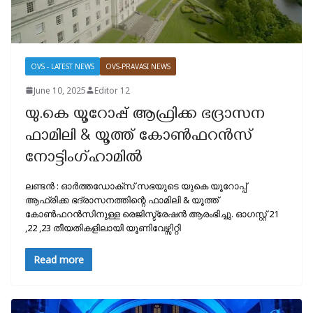
OVS - LATEST NEWS
OVS-PRAVASI NEWS
June 10, 2025
Editor 12
യു.കെ യൂറോപ്പ് ആഫ്രിക്ക ഭദ്രാസന
ഫാമിലി & യൂത്ത് കോൺഫറൻസ്
നോട്ടിംഗ്ഹാമിൽ
ലണ്ടൻ : ഓർത്തഡോക്സ്‌ സഭയുടെ യുകെ യൂറോപ്പ്
ആഫ്രിക്ക ഭദ്രാസനത്തിന്റെ ഫാമിലി & യൂത്ത്
കോൺഫറൻസിനുള്ള രെജിസ്ട്രേഷൻ ആരംഭിച്ചു. ഓഗസ്റ്റ് 21
,22 ,23 തീയതികളിലായി യൂണിവേഴ്സിറ്റി
Read more