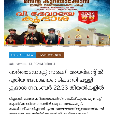
OVS - LATEST NEWS
OVS-PRAVASI NEWS
November 13, 2024
Editor 4
ഓർത്തഡോക്സ് സഭക്ക് ‌ അയർലന്റിൽ
പുതിയ ദേവാലയം ; ടിപ്പറേറി പള്ളി
കൂദാശ നവംബർ 22,23 തീയതികളിൽ
ടിപ്പറേറി: മലങ്കര ഓർത്തഡോക്സ് സഭയ്ക്ക് യുകെ-യൂറോപ്പ്-
ആഫ്രിക്ക ഭദ്രാസനത്തിൽ ഒരു ദേവാലയം കൂടി.
അയർലന്റിലെ ടിപ്പറേറി എന്ന സ്ഥലത്താണ് ആരാധനയ്ക്കായി
ദേവാലയം ഒരുങ്ങിയിരിക്കുന്നത്. വി. കുറിയാക്കോസ്