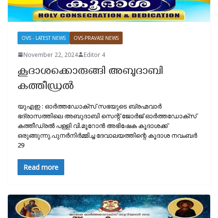
OVS - LATEST NEWS
OVS-PRAVASI NEWS
November 22, 2024
Editor 4
കൂദാശക്കൊരുങ്ങി അബുദാബി
കത്തീഡ്രൽ
യുഎഇ : ഓർത്തഡോക്സ്‌ സഭയുടെ ബ്രഹ്മവാർ
ഭദ്രാസത്തിലെ അബുദാബി സെന്റ് ജോർജ് ഓർത്തഡോക്സ്‌
കത്തീഡ്രൽ പള്ളി വി.മൂറോൻ അഭിഷേക കൂദാശക്ക്
ഒരുങ്ങുന്നു.പുനർനിർമ്മിച്ച ദേവാലയത്തിന്റെ കൂദാശ നവംബർ
29
Read more