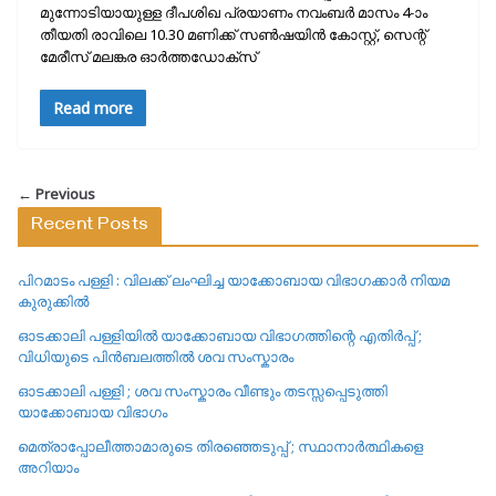
മുന്നോടിയായുള്ള ദീപശിഖ പ്രയാണം നവംബർ മാസം 4-ാം
തീയതി രാവിലെ 10.30 മണിക്ക് സൺഷയിൻ കോസ്റ്റ്, സെന്റ്
മേരീസ് മലങ്കര ഓർത്തഡോക്‌സ്
Read more
← Previous
Recent Posts
പിറമാടം പള്ളി : വിലക്ക് ലംഘിച്ച യാക്കോബായ വിഭാഗക്കാർ നിയമ
കുരുക്കിൽ
ഓടക്കാലി പള്ളിയിൽ യാക്കോബായ വിഭാഗത്തിന്റെ എതിർപ്പ് ;
വിധിയുടെ പിൻബലത്തിൽ ശവ സംസ്കാരം
ഓടക്കാലി പള്ളി ; ശവ സംസ്കാരം വീണ്ടും തടസ്സപ്പെടുത്തി
യാക്കോബായ വിഭാഗം
മെത്രാപ്പോലീത്താമാരുടെ തിരഞ്ഞെടുപ്പ് ; സ്ഥാനാർത്ഥികളെ
അറിയാം