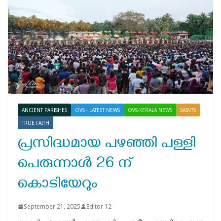
ANCIENT PARISHES
OVS - LATEST NEWS
OVS-KERALA NEWS
SAINTS
TRUE FAITH
പ്രസിദ്ധമായ പഴഞ്ഞി പള്ളി
പെരുന്നാൾ 26 ന്
കൊടിയേറും
September 21, 2025
Editor 12