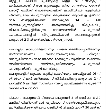
തൃശ്ശൂർ: ‘പഴഞ്ഞി മുത്തപ്പന്റെ പള്ളി’ എന്നറിയപ്പെടുന്ന
ഓർത്തഡോക്സ്‌ സഭ കുന്നംകുളം ഭദ്രാസനത്തിലെ പഴഞ്ഞി
സെന്റ് മേരീസ് ഓർത്തഡോക്സ്‌ കത്തീഡ്രൽ പള്ളിയിൽ
പ്രസിദ്ധമായ പെരുന്നാളിന് ഒരുക്കങ്ങൾ ആരംഭിച്ചു.എൽദോ
മാർ ബസ്സേലിയോസ് ബാവയുടെ 340 – മത്
ഓർമ്മപ്പെരുന്നാളിനോട് അനുബന്ധിച്ചു തിരുശേഷിപ്പ്
നിക്ഷേപിക്കപ്പെട്ടിരിക്കുന്ന ദേവാലയത്തിൽ പെരുന്നാൾ
കാലാകാലങ്ങളിൽ വിപുലമായിയാണ് നടത്തപ്പെടുന്നത്.
ഒക്ടോബർ 2 ,3 തീയതികളിലാണ് പെരുന്നാൾ.
പൗരസ്ത്യ കാതോലിക്കയായും മലങ്കര മെത്രാപ്പോലീത്തയും
ഓർത്തഡോക്സ്‌ സഭാധ്യക്ഷനുമായ പരിശുദ്ധ
ബസ്സേലിയോസ് മാർത്തോമ്മാ മാത്യൂസ് തൃതീയൻ ബാവയും
അഭിവന്ദ്യരായ മെത്രാപ്പോലീത്തമാരും പെരുന്നാൾ
ചടങ്ങുകൾക്ക് നേതൃത്വം നൽകും.
പെരുന്നാളിന് തുടക്കം കുറിച്ച് കൊടിയേറ്റം സെപ്റ്റംബർ 26 ന്
ഗീവർഗസ് മാർ ബർണബാസ്‌ നിർവ്വഹിക്കും.ഒക്ടോബർ 2 ന്
വൈകീട്ട് 6 മണിക്ക് സന്ധ്യാ നമസ്കാരം,പ്രദക്ഷിണം തുടർന്ന്
സ്ലൈഹീക വാഴ് വ്.
പ്രധാന പെരുന്നാൾ ദിനമായ ഒക്ടോബർ 3 ന് രാവിലെ 6 .30
മണിക്ക് ഗീവർഗസ് മാർ യൂലിയോസ്‌ മെത്രാപ്പോലീത്തയുടെ
കാർമ്മികത്വത്തിൽ പഴയ പള്ളിയിൽ വി.കുർബ്ബാന.7 .30 മണിക്ക്