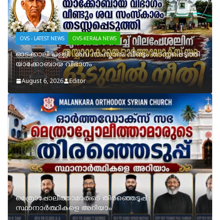
OVS - LATEST NEWS
OVS-KERALA NEWS
ഓടക്കാലി പള്ളി ; ശവ സംസ്കാരം വീണ്ടും തടസ്സപ്പെടുത്തി
യാക്കോബായ വിഭാഗം
August 6, 2026
Editor
മെത്രാപ്പോലീത്താമാരുടെ തിരഞ്ഞെടുപ്പ് ;
സ്ഥാനാർത്ഥികളെ അറിയാം