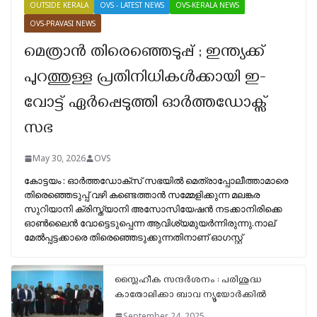
OUTSIDE KERALA
OVS - LATEST NEWS
OVS-KERALA NEWS
OVS-PRAVASI NEWS
മെത്രാൻ തിരെഞ്ഞെടുപ്പ് ; ഇന്ത്യക്ക്
പുറത്തുള്ള പ്രതിനിധികൾക്കായി ഇ-
വോട്ട് ഏർപ്പെടുത്തി ഓർത്തഡോക്സ്
സഭ
May 30, 2026
OVS
കോട്ടയം : ഓർത്തഡോക്സ് സഭയിൽ മെത്രാപ്പോലീത്താമാരെ
തിരെഞ്ഞെടുപ്പ് വഴി കണ്ടെത്താൻ സമ്മേളിക്കുന്ന മലങ്കര
സുറിയാനി ക്രിസ്ത്യാനി അസോസിയേഷൻ നടക്കാനിരിക്കെ
ഓൺലൈൻ വോട്ടെടുപ്പെന്ന ആവിശ്യമുയർന്നിരുന്നു.നാല്
മേൽപ്പട്ടക്കാരെ തിരെഞ്ഞെടുക്കുന്നതിനാണ് ഓഗസ്റ്റ്‌
സ്ലൈഹീക സന്ദർശനം : പരിശുദ്ധ
കാതോലിക്കാ ബാവ ന്യൂയോർക്കിൽ
September 24, 2025