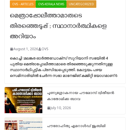
OVS - ARTICLES
OVS-KERALA NEWS
UNCATEGORIZED
മെത്രാപ്പോലീത്താമാരുടെ
തിരഞ്ഞെടുപ്പ് ; സ്ഥാനാർത്ഥികളെ
അറിയാം
August 1, 2026
OVS
കൊച്ചി :മലങ്കര ഓർത്തഡോക്സ് സുറിയാനി സഭയിൽ 4
പുതിയ മെത്രാപ്പോലീത്താമാരെ തിരഞ്ഞെടുക്കുന്നതിനുള്ള
സ്ഥാനാർഥിപ്പട്ടിക പ്രസിദ്ധപ്പെടുത്തി. കോട്ടയം പഴയ
സെമിനാരിയിൽ ചേർന്ന സഭാ മാനേജിങ് കമ്മിറ്റി യോഗമാണ് 6
പുണ്യശ്ലോകനായ പൗലോസ് ദ്വിതീയൻ
കാതോലിക്ക ബാവ
July 10, 2026
പൗരോഹിത്യ എമറാള്‍ഡ് ജൂബിലി