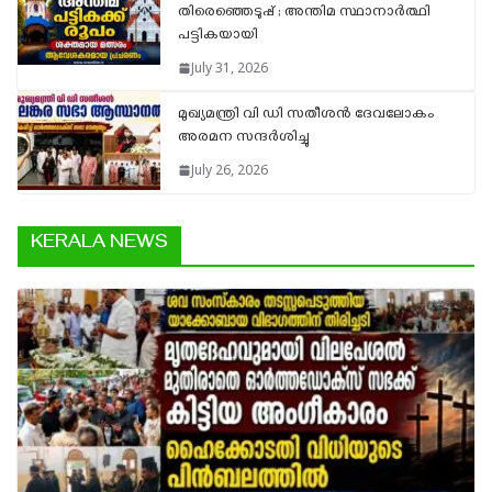
തിരെഞ്ഞെടുപ്പ് ; അന്തിമ സ്ഥാനാർത്ഥി
പട്ടികയായി
July 31, 2026
മുഖ്യമന്ത്രി വി ഡി സതീശൻ ദേവലോകം
അരമന സന്ദർശിച്ചു
July 26, 2026
KERALA NEWS