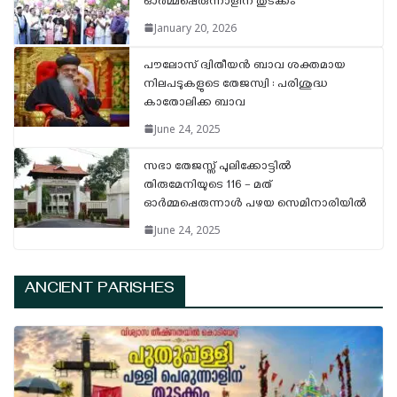
ഓർമ്മപ്പെരുന്നാളിന് തുടക്കം
January 20, 2026
പൗലോസ് ദ്വിതീയൻ ബാവ ശക്തമായ
നിലപടുകളുടെ തേജസ്വി : പരിശുദ്ധ
കാതോലിക്ക ബാവ
June 24, 2025
സഭാ തേജസ്സ് പുലിക്കോട്ടിൽ
തിരുമേനിയുടെ 116 – മത്
ഓർമ്മപ്പെരുന്നാൾ പഴയ സെമിനാരിയിൽ
June 24, 2025
ANCIENT PARISHES