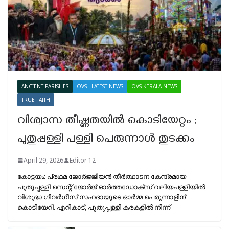
ANCIENT PARISHES
OVS - LATEST NEWS
OVS-KERALA NEWS
TRUE FAITH
വിശ്വാസ തീഷ്ണതയിൽ കൊടിയേറ്റം ;
പുതുപ്പള്ളി പള്ളി പെരുന്നാൾ തുടക്കം
April 29, 2026
Editor 12
കോട്ടയം: പ്രഥമ ജോർജ്ജിയൻ തീർത്ഥാടന കേന്ദ്രമായ
പുതുപ്പള്ളി സെന്റ് ജോർജ് ഓർത്തഡോക്‌സ് വലിയപള്ളിയിൽ
വിശുദ്ധ ഗീവർഗീസ് സഹദായുടെ ഓർമ്മ പെരുന്നാളിന്
കൊടിയേറി. എറികാട്, പുതുപ്പള്ളി കരകളിൽ നിന്ന്