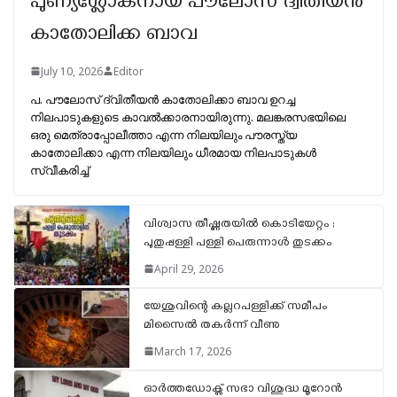
പുണ്യശ്ലോകനായ പൗലോസ് ദ്വിതീയൻ
കാതോലിക്ക ബാവ
July 10, 2026
Editor
പ. പൗലോസ് ദ്വിതീയന്‍ കാതോലിക്കാ ബാവ ഉറച്ച
നിലപാടുകളുടെ കാവല്‍ക്കാരനായിരുന്നു. മലങ്കരസഭയിലെ
ഒരു മെത്രാപ്പോലീത്താ എന്ന നിലയിലും പൗരസ്ത്യ
കാതോലിക്കാ എന്ന നിലയിലും ധീരമായ നിലപാടുകള്‍
സ്വീകരിച്ച്
വിശ്വാസ തീഷ്ണതയിൽ കൊടിയേറ്റം ;
പുതുപ്പള്ളി പള്ളി പെരുന്നാൾ തുടക്കം
April 29, 2026
യേശുവിന്റെ കല്ലറപള്ളിക്ക് സമീപം
മിസൈൽ തകർന്ന് വീണു
March 17, 2026
ഓർത്തഡോക്സ് സഭാ വിശുദ്ധ മൂറോൻ