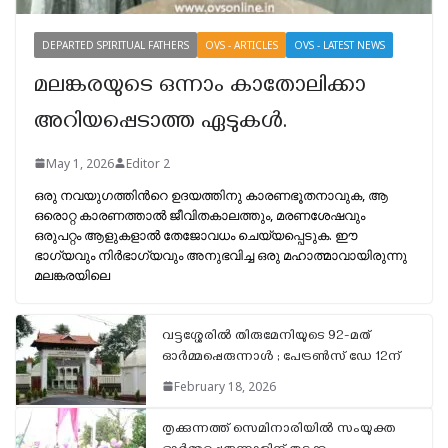
DEPARTED SPIRITUAL FATHERS
OVS - ARTICLES
OVS - LATEST NEWS
മലങ്കരയുടെ ഒന്നാം കാതോലിക്കാ
അറിയപ്പെടാത്ത ഏടുകള്‍.
May 1, 2026
Editor 2
ഒരു നവയുഗത്തിന്‍റെ ഉദയത്തിനു കാരണഭൂതനാവുക, ആ
ഒരൊറ്റ കാരണത്താല്‍ ജീവിതകാലത്തും, മരണശേഷവും
ഒരുപറ്റം ആളുകളാല്‍ തേജോവധം ചെയ്യപ്പെടുക. ഈ
ഭാഗ്യവും നിര്‍ഭാഗ്യവും അനുഭവിച്ച ഒരു മഹാത്മാവായിരുന്നു
മലങ്കരയിലെ
വട്ടശ്ശേരിൽ തിരുമേനിയുടെ 92-മത്
ഓർമ്മപ്പെരുന്നാൾ ; പേട്രൺസ് ഡേ 12ന്
February 18, 2026
തൃക്കുന്നത്ത് സെമിനാരിയിൽ സംയുക്ത