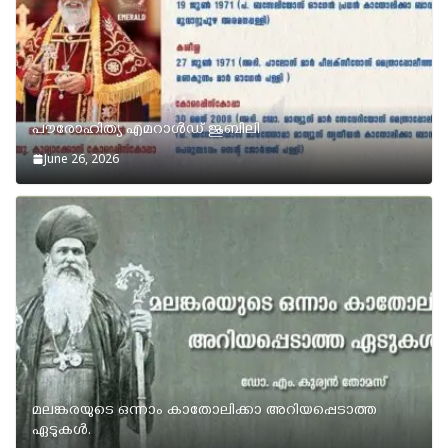
പൗരോഹിത്യ എമറാള്‍ഡ് ജൂബിലി
June 26, 2026
മലങ്കരയുടെ ഒന്നാം കാതോലിക്കാ അറിയപ്പെടാത്ത
ഏടുകള്‍.