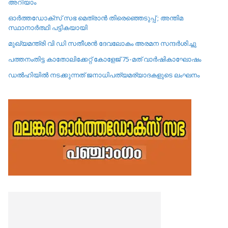
അറിയാം
ഓർത്തഡോക്സ് സഭ മെത്രാൻ തിരെഞ്ഞെടുപ്പ് ; അന്തിമ
സ്ഥാനാർത്ഥി പട്ടികയായി
മുഖ്യമന്ത്രി വി ഡി സതീശൻ ദേവലോകം അരമന സന്ദർശിച്ചു
പത്തനംതിട്ട കാതോലിക്കേറ്റ്‌ കോളേജ്‌ 75-മത് വാർഷികാഘോഷം
ഡൽഹിയിൽ നടക്കുന്നത് ജനാധിപത്യമര്യാദകളുടെ ലംഘനം