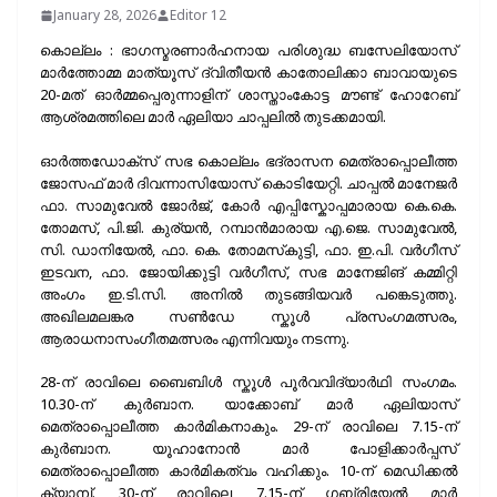
January 28, 2026
Editor 12
കൊല്ലം : ഭാഗസ്മരണാർഹനായ പരിശുദ്ധ ബസേലിയോസ്
മാർത്തോമ്മ മാത്യൂസ് ദ്വിതീയൻ കാതോലിക്കാ ബാവായുടെ
20-മത് ഓർമ്മപ്പെരുന്നാളിന് ശാസ്താംകോട്ട മൗണ്ട് ഹോറേബ്
ആശ്രമത്തിലെ മാർ ഏലിയാ ചാപ്പലിൽ തുടക്കമായി.
ഓർത്തഡോക്സ് സഭ കൊല്ലം ഭദ്രാസന മെത്രാപ്പൊലീത്ത
ജോസഫ് മാർ ദിവന്നാസിയോസ് കൊടിയേറ്റി. ചാപ്പൽ മാനേജർ
ഫാ. സാമുവേൽ ജോർജ്, കോർ എപ്പിസ്കോപ്പമാരായ കെ.കെ.
തോമസ്, പി.ജി. കുര്യൻ, റമ്പാൻമാരായ എ.ജെ. സാമുവേൽ,
സി. ഡാനിയേൽ, ഫാ. കെ. തോമസ്‌കുട്ടി, ഫാ. ഇ.പി. വർഗീസ്
ഇടവന, ഫാ. ജോയിക്കുട്ടി വർഗീസ്, സഭ മാനേജിങ് കമ്മിറ്റി
അംഗം ഇ.ടി.സി. അനിൽ തുടങ്ങിയവർ പങ്കെടുത്തു.
അഖിലമലങ്കര സൺഡേ സ്കൂൾ പ്രസംഗമത്സരം,
ആരാധനാസംഗീതമത്സരം എന്നിവയും നടന്നു.
28-ന് രാവിലെ ബൈബിൾ സ്കൂൾ പൂർവവിദ്യാർഥി സംഗമം.
10.30-ന് കുർബാന. യാക്കോബ് മാർ ഏലിയാസ്
മെത്രാപ്പൊലീത്ത കാർമികനാകും. 29-ന് രാവിലെ 7.15-ന്
കുർബാന. യൂഹാനോൻ മാർ പോളിക്കാർപ്പസ്
മെത്രാപ്പൊലീത്ത കാർമികത്വം വഹിക്കും. 10-ന് മെഡിക്കൽ
ക്യാമ്പ്. 30-ന് രാവിലെ 7.15-ന് ഗബ്രിയേൽ മാർ