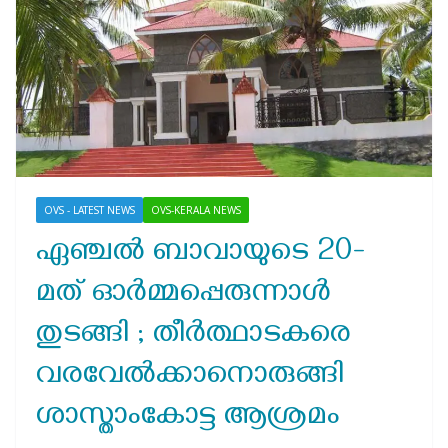
OVS - LATEST NEWS
OVS-KERALA NEWS
ഏഞ്ചൽ ബാവായുടെ 20-
മത് ഓർമ്മപ്പെരുന്നാൾ
തുടങ്ങി ; തീർത്ഥാടകരെ
വരവേൽക്കാനൊരുങ്ങി
ശാസ്താംകോട്ട ആശ്രമം