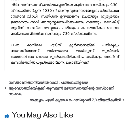
ഗ്രിഗോറിയോസ് മെത്രാപ്പൊലീത്ത കുർബാന നയിക്കും. 9.30-
ന് സംഗീതാർച്ചന. 10.30-ന് അനുസ്മരണസമ്മേളനം പ്രതിപക്ഷ
നേതാവ് വി.ഡി. സതീശൻ ഉദ്ഘാടനം ചെയ്യും. ഗുരുരത്നം
ജ്ഞാനതപസ്വി അനുസ്മരണപ്രഭാഷണം നടത്തും. വൈകീട്ട്
ആറിന് സന്ധ്യാനമസ്കാരം. പരിശുദ്ധ കാതോലിക്കാ ബാവാ
മുഖ്യകാർമികത്വം വഹിക്കും. 7.30-ന് പ്രദക്ഷിണം.
31-ന് രാവിലെ എട്ടിന് കുർബാനയ്ക്ക് പരിശുദ്ധ
ബസേലിയോസ് മാർത്തോമ്മ മാത്യൂസ് തൃതീയൻ
കാതോലിക്കാ ബാവാ മുഖ്യകാർമികത്വം വഹിക്കും. തുടർന്ന്
കബറിടത്തിൽ ധൂപ്രപ്രാർഥന, കൊടിയിറക്ക്.
നസ്രാണിത്തനിമയിൽ റാലി ; പത്തനംതിട്ടയെ
ആവേശത്തിരയിളക്കി തുമ്പമൺ ഭദ്രാസനത്തിന്റെ നസ്രാണി
സംഗമം
മാക്കുളം പള്ളി കൂദാശ ഫെബ്രുവരി 7,8 തീയതികളിൽ
You May Also Like