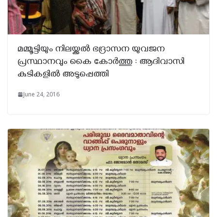
മമ്മൂട്ടിയും നിലയ്ക്കൽ ഭദ്രാസന യുവജന
പ്രസ്ഥാനവും കൈ കോർത്തു : ആദിവാസി
കുടികളിൽ അടുപ്പെത്തി
June 24, 2016