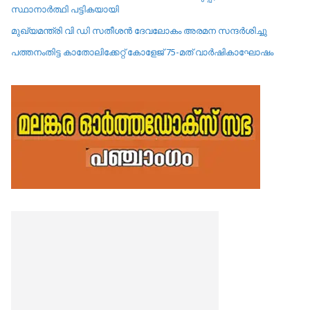
സ്ഥാനാർത്ഥി പട്ടികയായി
മുഖ്യമന്ത്രി വി ഡി സതീശൻ ദേവലോകം അരമന സന്ദർശിച്ചു
പത്തനംതിട്ട കാതോലിക്കേറ്റ്‌ കോളേജ്‌ 75-മത് വാർഷികാഘോഷം