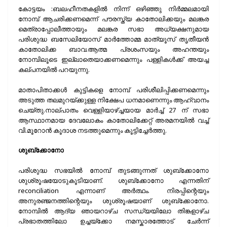
കോട്ടയം :ബലഹീനതകളിൽ നിന്ന് ഒഴിഞ്ഞു നിർമ്മലമായി
നോമ്പ് ആചരിക്കണമെന്ന് പൗരസ്ത്യ കാതോലിക്കയും മലങ്കര
മെത്രാപ്പോലീത്തായും മലങ്കര സഭാ അധ്യക്ഷനുമായ
പരിശുദ്ധ ബസേലിയോസ് മാർത്തോമ്മ മാത്യൂസ് തൃതീയൻ
കാതോലിക്ക ബാവ.ആത്മ പ്രശംസയും അഹന്തയും
നോമ്പിലൂടെ ഇല്ലാതെയാക്കണമെന്നും പള്ളികൾക്ക് അയച്ച
കല്പനയിൽ പറയുന്നു.
മാതാപിതാക്കൾ കുട്ടികളെ നോമ്പ് പരിശീലിപ്പിക്കണമെന്നും
അടുത്ത തലമുറയ്ക്കുള്ള നിക്ഷേപ ധനമാണെന്നും ആഹ്വാനം
ചെയ്തു.നാല്പാതം വെള്ളിയാഴ്ച്ചയായ മാർച്ച്‌ 27 ന് സഭാ
ആസ്ഥാനമായ ദേവലോകം കാതോലിക്കേറ്റ് അരമനയിൽ വച്ച്
വി.മൂറോൻ കൂദാശ നടത്തുമെന്നും കൂട്ടിച്ചേർത്തു.
ശുബ്ക്കോനോ
പരിശുദ്ധ സഭയിൽ നോമ്പ് തുടങ്ങുന്നത് ശുബ്ക്കോനോ
ശുശ്രൂഷയോടുകൂടിയാണ്. ശുബ്ക്കോനോ എന്നതിന്
reconciliation എന്നാണ് അർത്ഥം. നിരപ്പിന്റെയും
അനുരഞ്ജനത്തിന്റെയും ശുശ്രൂഷയാണ് ശുബ്ക്കോനോ.
നോമ്പിൽ ആദ്യ ഞായറാഴ്ച സന്ധ്യയിലോ തിങ്കളാഴ്ച
പ്രഭാതത്തിലോ ഉച്ചയ്ക്കോ നമസ്കാരത്തോട് ചേർന്ന്