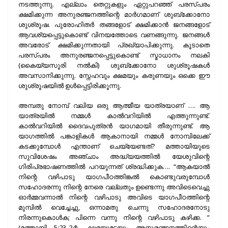
നടത്തുന്നു. എല്ലാം തെറ്റുകളും ഏറ്റുപറഞ്ഞ് പരസ്പരം
ക്ഷമിക്കുന്ന അനുരഞ്ജനത്തിന്റെ മാർഗമാണ് ശുബ്ക്കോനോ
ശുശ്രൂഷ. പുരോഹിതർ തങ്ങളോട് ക്ഷമിക്കാൻ ജനങ്ങളോട്
ആവശ്യപ്പെട്ടുകൊണ്ട് വിനയത്തോടെ വണങ്ങുന്നു. ജനങ്ങൾ
അവരോട് ക്ഷമിക്കുന്നതായി പ്രഖ്യാപിക്കുന്നു. കൂടാതെ
പരസ്പരം അനുരഞ്ജനപ്പെട്ടുകൊണ്ട് സ്മാധാനം നലകി
(കൈയ്യസൂരി നൽകി) ശുബ്ക്കോനോ ശുശ്രൂഷകൾ
അവസാനിക്കുന്നു. സ്നേഹവും ക്ഷമയും കരുണയും ഒക്കെ ഈ
ശുശ്രൂഷയിൽ ഉൾപ്പെട്ടിരിക്കൂന്നു.
അമ്പതു നോമ്പ് വലിയ ഒരു ആത്മീയ യാത്രയാണ് …. ആ
യാത്രയിൽ നമ്മൾ കാൽവറിയിൽ എത്തുന്നുണ്ട്.
കാൽവറിയിൽ ദൈവപുത്രൻ യാഗമായി തീരുന്നുണ്ട്. ആ
യാഗത്തിൽ പങ്കാളികൾ ആകാനായി നമ്മൾ നോമ്പിലേക്ക്
കടക്കുമ്പോൾ എന്താണ് ചെയ്യേണ്ടത്? മത്തായിയുടെ
സുവിശേഷം അഞ്ചാം അദ്ധ്യയത്തിൽ യേശുവിന്റെ
ഗിരിപ്രഭാഷണത്തിൽ പറയുന്നത് ശ്രദ്ധിക്കുക…. “ആകയാൽ
നിന്റെ വഴിപാടു യാഗപീഠത്തിങ്കൽ കൊണ്ടുവരുമ്പോൾ
സഹോദരന്നു നിന്റെ നേരെ വല്ലതും ഉണ്ടെന്നു അവിടെവെച്ചു
ഓർമ്മവന്നാൽ നിന്റെ വഴിപാടു അവിടെ യാഗപീഠത്തിന്റെ
മുമ്പിൽ വെച്ചേച്ചു, ഒന്നാമതു ചെന്നു സഹോദരനോടു
നിരന്നുകൊൾക; പിന്നെ വന്നു നിന്റെ വഴിപാടു കഴിക്ക. ”
(മത്തായി 5:23-24). ക്ഷമയുടേയും അനുരഞ്ജനത്തിന്റെയും