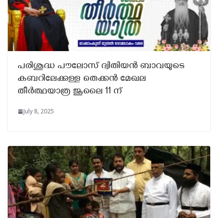
പരിശുദ്ധ പൗലോസ് ദ്വിതിയൻ ബാവയുടെ
കബറിലേക്കുള്ള തെക്കൻ മേഖല
തീർത്ഥയാത്ര ജൂലൈ 11 ന്
July 8, 2025