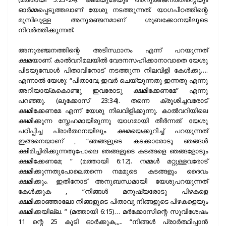
ഓർമ്മപ്പെടൂത്തലാണ് യേശു നടത്തുന്നത്. യാഗപീഠത്തിന്റെ
മുമ്പിലുള്ള അനുരഞ്ജനമാണ് ശുബക്കോനയിലൂടെ
നിവർത്തിക്കൂന്നത്.
അനുരഞ്ജനത്തിന്റെ അടിസ്ഥാനം എന്ന് പറയുന്നത്
ക്ഷമയാണ്. കാൽവറിമലയിൽ വേദനസഹിക്കാനാവാതെ യേശു
പിടയുമ്പോൾ പിതാവിനോട് നടത്തുന്ന നിലവിളി കേൾക്കൂ….
എന്നാൽ യേശു: “പിതാവേ, ഇവർ ചെയ്യുന്നതു ഇന്നതു എന്നു
അറിയായ്കകൊണ്ടു ഇവരോടു ക്ഷമിക്കേണമേ” എന്നു
പറഞ്ഞു. (ലൂക്കോസ് 23:34). തന്നെ ക്രൂശിച്ചവരോട്
ക്ഷമിക്കേണമേ എന്ന് യേശു നിലവിളിക്കുന്നു. കാൽവറിയിലെ
ക്ഷമിക്കൂന്ന സ്നേഹമായിരുന്നു യാഗമായി തീർന്നത്. യേശു
പഠിപ്പിച്ച പ്രാർത്ഥനയിലും ക്ഷമയെക്കുറിച്ച് പറയുന്നത്
ഇങ്ങനെയാണ് , “ഞങ്ങളുടെ കടക്കാരോടു ഞങ്ങൾ
ക്ഷിമിച്ചിരിക്കുന്നതുപോലെ ഞങ്ങളുടെ കടങ്ങളെ ഞങ്ങളോടും
ക്ഷമിക്കേണമേ; ” (മത്തായി 6:12). നമ്മൾ മറ്റുള്ളവരോട്
ക്ഷമിക്കുന്നതുപോലെതന്നെ നമമുടെ കടങ്ങളും ദൈവം
ക്ഷമിക്കും. ഇതിനോട് അനുബന്ധമായി യേശുപറയുന്നത്
കേൾക്കുക , “നിങ്ങൾ മനുഷ്യരോടു പിഴകളെ
ക്ഷമിക്കാഞ്ഞാലോ നിങ്ങളുടെ പിതാവു നിങ്ങളുടെ പിഴകളെയും
ക്ഷമിക്കയില്ല. ” (മത്തായി 6:15)… മർക്കോസിന്റെ സുവിശേഷം
11 ന്റെ 25 കൂടി ഓർക്കുക,,,.. “നിങ്ങൾ പ്രാർത്ഥിപ്പാൻ