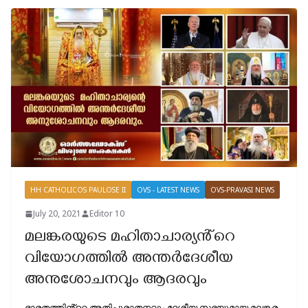
HH CATHOLICOS PAULOSE II
OVS - LATEST NEWS
OVS-PRAVASI NEWS
July 20, 2021
Editor 10
മലങ്കരയുടെ മഹിതാചാര്യൻ്റെ
വിയോഗത്തിൽ അന്തർദേശീയ
അനുശോചനവും ആദരവും
ഭാരതത്തിൻ്റെ അതിപുരാതനവും ദേശീയ സഭയുമായ മലങ്കര