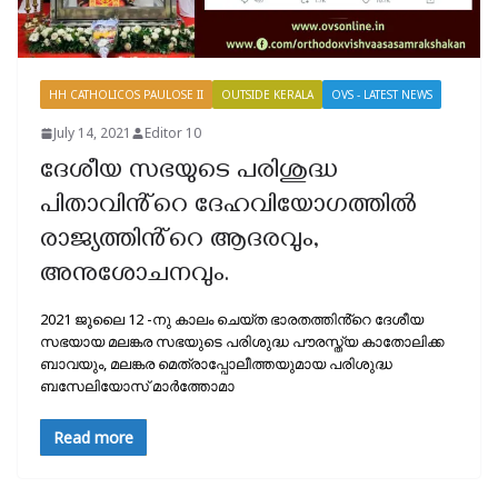
HH CATHOLICOS PAULOSE II
OUTSIDE KERALA
OVS - LATEST NEWS
July 14, 2021
Editor 10
ദേശീയ സഭയുടെ പരിശുദ്ധ
പിതാവിൻ്റെ ദേഹവിയോഗത്തിൽ
രാജ്യത്തിൻ്റെ ആദരവും,
അനുശോചനവും.
2021 ജൂലൈ 12 -നു കാലം ചെയ്ത ഭാരതത്തിൻ്റെ ദേശീയ
സഭയായ മലങ്കര സഭയുടെ പരിശുദ്ധ പൗരസ്ത്യ കാതോലിക്ക
ബാവയും, മലങ്കര മെത്രാപ്പോലീത്തയുമായ പരിശുദ്ധ
ബസേലിയോസ് മാർത്തോമാ
Read more