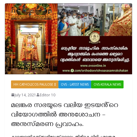
HH CATHOLICOS PAULOSE II
OVS - LATEST NEWS
OVS-KERALA NEWS
July 14, 2021
Editor 10
മലങ്കര സഭയുടെ വലിയ ഇടയൻ്റെ
വിയോഗത്തിൽ അനുശോചന –
അനുസ്‌മരണ പ്രവാഹം.
കാലയവനികയ്ക്കുളിലേക്ക് ദൈവം തിരികെ വിളിച്ച മലങ്കര