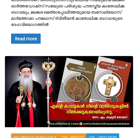
ഓർത്തഡോക്സ്‌ സഭയുടെ പരിശുദ്ധ പൗരസ്ത്യ കാതോലിക്ക
ബാവയും, മലങ്കര മെത്രാപ്പോലീത്തയുമായ ബസേലിയോസ്
മാർത്തോമാ പൗലോസ് ദ്വിതീയൻ കാതോലിക്ക ബാവായുടെ
ദേഹവിയോഗത്തിൽ
Read more
HH CATHOLICOS PAULOSE II
OVS - ARTICLES
OVS - LATEST NEWS