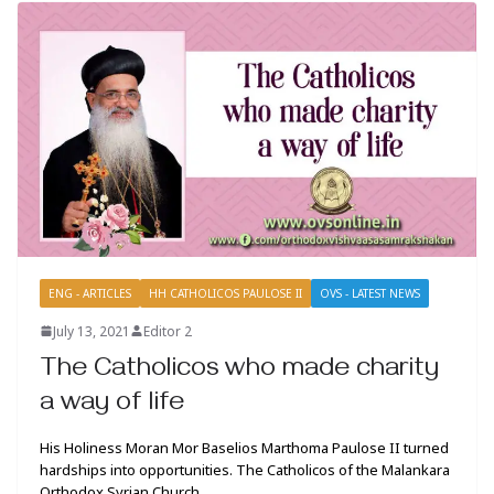
ENG - ARTICLES
HH CATHOLICOS PAULOSE II
OVS - LATEST NEWS
July 13, 2021
Editor 2
The Catholicos who made charity
a way of life
His Holiness Moran Mor Baselios Marthoma Paulose II turned
hardships into opportunities. The Catholicos of the Malankara
Orthodox Syrian Church