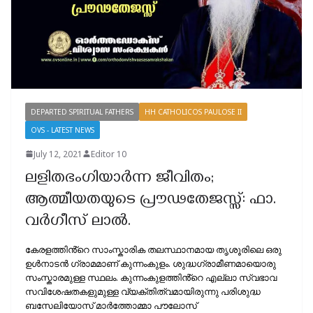
DEPARTED SPIRITUAL FATHERS
HH CATHOLICOS PAULOSE II
OVS - LATEST NEWS
July 12, 2021
Editor 10
ലളിതഭംഗിയാർന്ന ജീവിതം;
ആത്മീയതയുടെ പ്രൗഢതേജസ്സ്: ഫാ.
വർഗീസ് ലാൽ.
കേരളത്തിൻ്റെ സാംസ്കാരിക തലസ്ഥാനമായ തൃശൂരിലെ ഒരു
ഉൾനാടൻ ഗ്രാമമാണ് കുന്നംകുളം. ശുദ്ധഗ്രാമീണമായൊരു
സംസ്കാരമുള്ള സ്ഥലം. കുന്നംകുളത്തിൻ്റെ എല്ലാ സ്വഭാവ
സവിശേഷതകളുമുള്ള വ്യക്തിത്വമായിരുന്നു പരിശുദ്ധ
ബസേലിയോസ് മാർത്തോമ്മാ പൗലോസ്