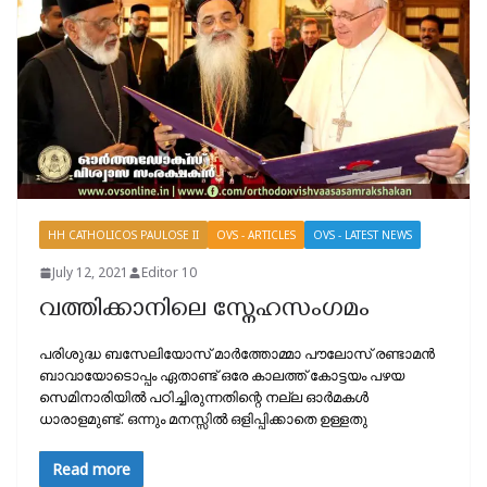
HH CATHOLICOS PAULOSE II
OVS - ARTICLES
OVS - LATEST NEWS
July 12, 2021
Editor 10
വത്തിക്കാനിലെ സ്നേഹസംഗമം
പരിശുദ്ധ ബസേലിയോസ് മാർത്തോമ്മാ പൗലോസ് രണ്ടാമൻ
ബാവായോടൊപ്പം ഏതാണ്ട് ഒരേ കാലത്ത് കോട്ടയം പഴയ
സെമിനാരിയിൽ പഠിച്ചിരുന്നതിന്റെ നല്ല ഓർമകൾ
ധാരാളമുണ്ട്. ഒന്നും മനസ്സിൽ ഒളിപ്പിക്കാതെ ഉള്ളതു
Read more