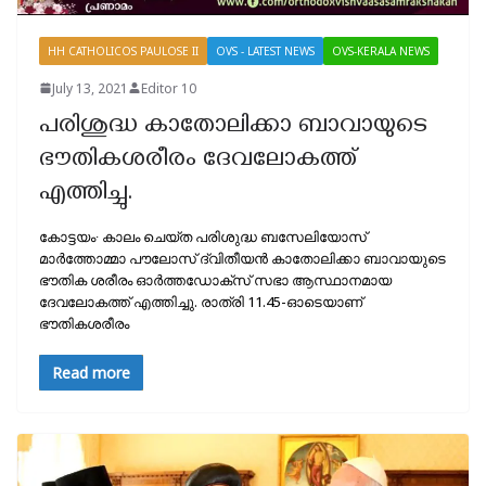
HH CATHOLICOS PAULOSE II
OVS - LATEST NEWS
OVS-KERALA NEWS
July 13, 2021
Editor 10
പരിശുദ്ധ കാതോലിക്കാ ബാവായുടെ
ഭൗതികശരീരം ദേവലോകത്ത്
എത്തിച്ചു.
കോട്ടയം∙ കാലം ചെയ്ത പരിശുദ്ധ ബസേലിയോസ്
മാർത്തോമ്മാ പൗലോസ് ദ്വിതീയൻ കാതോലിക്കാ ബാവായുടെ
ഭൗതിക ശരീരം ഓർത്തഡോക്സ്‌ സഭാ ആസ്ഥാനമായ
ദേവലോകത്ത് എത്തിച്ചു. രാത്രി 11.45-ഓടെയാണ്
ഭൗതികശരീരം
Read more