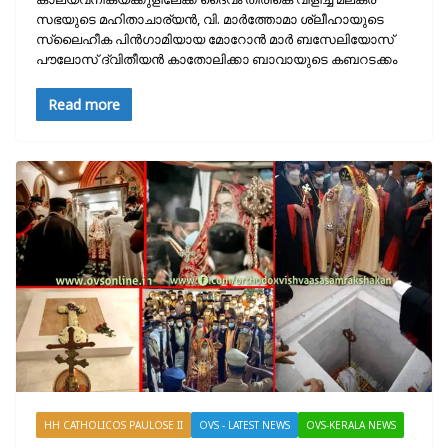
സഭയുടെ മഹിതാചാര്യൻ, വി. മാർത്തോമാ ശ്ലീഹായുടെ
സ്ലൈഹീക പിൻഗാമിയായ മോറോൻ മാർ ബസേലിയോസ്
പൗലോസ് ദ്വിതീയൻ കാതോലിക്കാ ബാവായുടെ കബറടക്കം
Read more
HH CATHOLICOS PAULOSE II
OVS - LATEST NEWS
OVS-KERALA NEWS