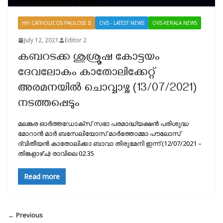
HH CATHOLICOS PAULOSE II
OVS - LATEST NEWS
OVS-KERALA NEWS
July 12, 2021
Editor 2
കബറടക്ക ശുശ്രൂഷ കോട്ടയം
ദേവലോകം കാതോലിക്കേറ്റ്
അരമനയില്‍ ചൊവ്വാഴ്ച (13/07/2021)
നടത്തപ്പെടും
മലങ്കര ഓര്‍ത്തഡോക്സ് സഭാ പരമാദ്ധ്യക്ഷന്‍ പരിശുദ്ധ
മോറാന്‍ മാര്‍ ബസേലിയോസ് മാര്‍ത്തോമ്മാ പൗലോസ്
ദ്വിതീയന്‍ കാതോലിക്കാ ബാവാ തിരുമേനി ഇന്ന് (12/07/2021 –
തിങ്കളാഴ്ച) രാവിലെ 02.35
Read more
← Previous