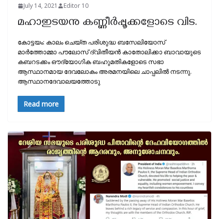
July 14, 2021
Editor 10
മഹാഇടയനു കണ്ണീർപ്പൂക്കളോടെ വിട.
കോട്ടയം: കാലം ചെയ്ത പരിശുദ്ധ ബസേലിയോസ്
മാർത്തോമ്മാ പൗലോസ് ദ്വിതീയൻ കാതോലിക്കാ ബാവായുടെ
കബറടക്കം ഔദ്യോഗിക ബഹുമതികളോടെ സഭാ
ആസ്ഥാനമായ ദേവലോകം അരമനയിലെ ചാപ്പലിൽ നടന്നു.
ആസ്ഥാനദേവാലയത്തോടു
Read more