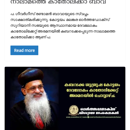
നാലാമത്തെ കാതോലിക്കാ ബാവ
പ. ഗീവര്‍ഗീസ് രണ്ടാമന്‍ ബാവായുടെ സ്വപ്നം
സാക്ഷാത്കരിക്കുന്നു. കോട്ടയം: മലങ്കര ഓര്‍ത്തഡോക്സ്
സുറിയാനി സഭയുടെ ആസ്ഥാനമായ ദേവലോകം
കാതോലിക്കേറ്റ് അരമനയില്‍ കബറടക്കപ്പെടുന്ന നാലാമത്തെ
കാതോലിക്കാ ആണ് പ.
Read more