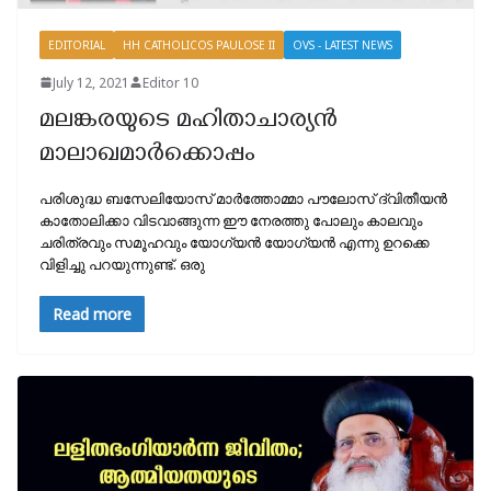
EDITORIAL
HH CATHOLICOS PAULOSE II
OVS - LATEST NEWS
July 12, 2021
Editor 10
മലങ്കരയുടെ മഹിതാചാര്യൻ
മാലാഖമാർക്കൊപ്പം
പരിശുദ്ധ ബസേലിയോസ് മാർത്തോമ്മാ പൗലോസ് ദ്വിതീയൻ
കാതോലിക്കാ വിടവാങ്ങുന്ന ഈ നേരത്തു പോലും കാലവും
ചരിത്രവും സമൂഹവും യോഗ്യൻ യോഗ്യൻ എന്നു ഉറക്കെ
വിളിച്ചു പറയുന്നുണ്ട്. ഒരു
Read more