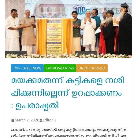
OVS - LATEST NEWS
OVS-KERALA NEWS
UNCATEGORIZED
മ​യ​ക്കു​മ​രു​ന്ന് കുട്ടികളെ ന​ശി​
പ്പി​ക്കു​ന്നി​ല്ലെ​ന്ന് ഉ​റ​പ്പാ​ക്ക​ണം
: ഉ​പ​രാ​ഷ്പ​തി
March 2, 2026
Editor 2
കൊ​ല്ലം : സ​മൂ​ഹ​ത്തി​ൽ ഒ​രു കു​ട്ടി​യെപോ​ലും മ​യ​ക്കു​മ​രു​ന്ന് ന​
ശി​പ്പി​ക്കു​ന്നി​ല്ലെ​ന്ന് ഉ​റ​പ്പാ​ക്ക​ണ​മെ​ന്ന് ഉ​പ​രാ​ഷ്ട്ര​പ​തി സി.പി. രാ​