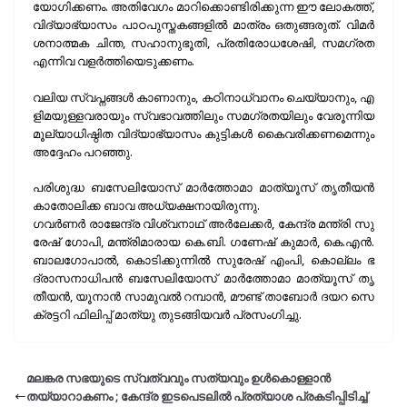
യോ​ഗി​ക്ക​ണം. അ​തി​വേ​ഗം മാ​റി​ക്കൊ​ണ്ടി​രി​ക്കു​ന്ന ഈ ​ലോ​ക​ത്ത്,
വി​ദ്യാ​ഭ്യാ​സം പാ​ഠ​പു​സ്ത​ക​ങ്ങ​ളി​ൽ മാ​ത്രം ഒ​തു​ങ്ങ​രു​ത്. വി​മ​ർ​
ശ​നാ​ത്മ​ക ചി​ന്ത, സ​ഹാ​നു​ഭൂ​തി, പ്ര​തി​രോ​ധ​ശേ​ഷി, സ​മ​ഗ്ര​ത
എ​ന്നി​വ വ​ള​ർ​ത്തി​യെ​ടു​ക്ക​ണം.
വ​ലി​യ സ്വ​പ്ന​ങ്ങ​ൾ കാ​ണാ​നും, ക​ഠി​നാ​ധ്വാ​നം ചെ​യ്യാ​നും, എ​
ളി​മ​യു​ള്ള​വ​രാ​യും സ്വ​ഭാ​വ​ത്തി​ലും സ​മ​ഗ്ര​ത​യി​ലും വേ​രൂ​ന്നി​യ
മൂ​ല്യാ​ധി​ഷ്ഠി​ത വി​ദ്യാ​ഭ്യാ​സം കു​ട്ടി​ക​ൾ കൈ​വ​രി​ക്ക​ണ​മെ​ന്നും
അ​ദ്ദേ​ഹം പ​റ​ഞ്ഞു.
പരിശുദ്ധ ബ​സേ​ലി​യോ​സ്‌ മാ​ർ​ത്തോ​മാ മാ​ത്യൂ​സ് തൃ​തീ​യ​ൻ
കാ​തോ​ലി​ക്ക ബാ​വ അ​ധ്യ​ക്ഷ​നാ​യി​രു​ന്നു.
ഗ​വ​ർ​ണ​ർ രാ​ജേ​ന്ദ്ര വി​ശ്വ​നാ​ഥ് അ​ർ​ലേ​ക്ക​ർ, കേ​ന്ദ്ര മ​ന്ത്രി സു​
രേ​ഷ് ഗോ​പി, മ​ന്ത്രി​മാ​രാ​യ കെ.ബി. ഗ​ണേ​ഷ് കു​മാ​ർ, കെ.എ​ൻ.
ബാ​ല​ഗോ​പാ​ൽ, കൊ​ടി​ക്കു​ന്നി​ൽ സു​രേ​ഷ് എം​പി, കൊ​ല്ലം ഭ​
ദ്രാ​സ​നാ​ധി​പ​ൻ ബ​സേ​ലി​യോ​സ് മാ​ർ​ത്തോ​മാ മാ​ത്യൂ​സ് തൃ​
തീ​യ​ൻ, യൂ​നാ​ൻ സാ​മു​വ​ൽ റ​മ്പാ​ൻ, മൗ​ണ്ട് താ​ബോ​ർ ദ​യ​റ സെ​
ക്ര​ട്ട​റി ഫി​ലി​പ്പ് മാ​ത്യു തു​ട​ങ്ങി​യ​വ​ർ പ്ര​സം​ഗി​ച്ചു.
മലങ്കര സഭയുടെ സ്വത്വവും സത്യവും ഉൾകൊള്ളാൻ
തയ്യാറാകണം ; കേന്ദ്ര ഇടപെടലിൽ പ്രത്യാശ പ്രകടിപ്പിടിച്ച്