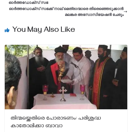
ഓർത്തഡോക്സ് സഭ
ഓർത്തഡോക്സ് സഭക്ക് നാല് മെത്രാന്മാരെ തിരെഞ്ഞെടുക്കാൻ
മലങ്കര അസോസിയേഷൻ ചേരും
You May Also Like
തിന്മയ്ക്കെതിരെ പോരാടണം: പരിശുദ്ധ
കാതോലിക്കാ ബാവാ