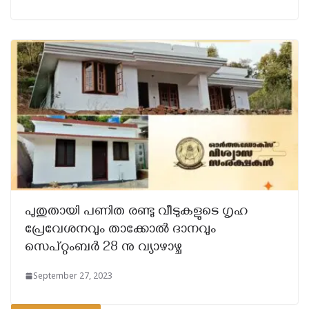
പുതുതായി പണിത രണ്ടു വീടുകളുടെ ഗൃഹ
പ്രേവേശനവും താക്കോൽ ദാനവും
സെപ്റ്റംബർ 28 നു വ്യാഴാഴ്ച
September 27, 2023