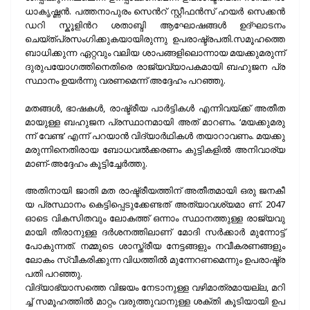
ധാ​കൃ​ഷ്ണ​ൻ.​ പ​ത്ത​നാ​പു​രം സെ​ന്‍റ് സ്റ്റീ​ഫ​ൻ​സ് ഹ​യ​ർ സെ​ക്ക​ൻ​
ഡ​റി സ്കൂ​ളിന്‍റ ശ​താ​ബ്ദി ആ​ഘോ​ഷ​ങ്ങ​ൾ ഉ​ദ്ഘാ​ട​നം
ചെയ്ത്പ്രസംഗിക്കുകയായിരുന്നു ഉ​പ​രാ​ഷ്ട്ര​പ​തി.സ​മൂ​ഹ​ത്തെ
ബാ​ധി​ക്കു​ന്ന ഏ​റ്റ​വും വ​ലി​യ ശാ​പ​ങ്ങ​ളി​ലൊ​ന്നാ​യ മ​യ​ക്കു​മ​രു​ന്ന്
ദു​രു​പ​യോ​ഗ​ത്തി​നെ​തി​രെ രാ​ജ്യ​വ്യാ​പ​ക​മാ​യി ബ​ഹു​ജ​ന പ്ര​
സ്ഥാ​നം ഉ​യ​ർ​ന്നു വ​ര​ണമെന്ന് അദ്ദേഹം പറഞ്ഞു.
മ​ത​ങ്ങ​ൾ, ഭാ​ഷ​ക​ൾ, രാ​ഷ്ട്രീ​യ പാ​ർ​ട്ടി​ക​ൾ എ​ന്നി​വ​യ്ക്ക് അ​തീ​ത​
മാ​യു​ള്ള ബ​ഹു​ജ​ന പ്ര​സ്ഥാ​ന​മാ​യി അ​ത് മാ​റ​ണം. ‘മ​യ​ക്കു​മ​രു​
ന്ന് വേ​ണ്ട’ എ​ന്ന് പ​റ​യാ​ൻ വി​ദ്യാ​ർ​ഥി​ക​ൾ ത​യാ​റാ​വ​ണം. മ​യ​ക്കു
മ​രു​ന്നി​നെ​തി​രാ​യ ബോ​ധ​വ​ൽ​ക്ക​ര​ണം കു​ട്ടി​ക​ളി​ൽ അ​നി​വാ​ര്യ​
മാ​ണ്-അദ്ദേഹം കൂട്ടിച്ചേർത്തു.
അ​തി​നാ​യി ജാ​തി മ​ത രാ​ഷ്ട്രീ​യ​ത്തി​ന് അ​തീ​ത​മാ​യി ഒ​രു ജ​ന​കീ​
യ പ്ര​സ്ഥാ​നം കെ​ട്ടി​പ്പെ​ടു​ക്കേ​ണ്ട​ത്‌ അ​ത്യാ​വ​ശ്യ​മാ ണ്. 2047
ഓ​ടെ വി​ക​സി​ത​വും ലോ​ക​ത്ത് ഒ​ന്നാം സ്ഥാ​ന​ത്തു​ള്ള രാ​ജ്യ​വു​
മാ​യി തീ​രാ​നു​ള്ള ദ​ർ​ശ​ന​ത്തി​ലാ​ണ് മോ​ദി സ​ർ​ക്കാ​ർ മു​ന്നോ​ട്ട്
പോ​കു​ന്ന​ത്. ന​മ്മു​ടെ ശാ​സ്ത്രീ​യ നേ​ട്ട​ങ്ങ​ളും ന​വീ​ക​ര​ണ​ങ്ങ​ളും
ലോ​കം സ്വീ​ക​രി​ക്കു​ന്ന വി​ധ​ത്തി​ൽ മു​ന്നേ​റ​ണ​മെ​ന്നും ഉ​പ​രാ​ഷ്ട്ര​
പ​തി പ​റ​ഞ്ഞു.
വി​ദ്യാ​ഭ്യാ​സ​ത്തെ വി​ജ​യം നേ​ടാ​നു​ള്ള വ​ഴി​മാ​ത്ര​മാ​യ​ല്ല, മ​റി​
ച്ച് സ​മൂ​ഹ​ത്തി​ൽ മാ​റ്റം വ​രു​ത്തു​വാ​നു​ള്ള ശ​ക്തി കൂ​ടി​യാ​യി ഉ​പ​