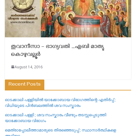
തുവാനീസാ – ഭാഗ്യവതി _എബി മാത്യു
കൊഴുവല്ലൂര്‍
August 14, 2016
Recent Posts
ഓടക്കാലി പള്ളിയിൽ യാക്കോബായ വിഭാഗത്തിന്റെ എതിർപ്പ് ;
വിധിയുടെ പിൻബലത്തിൽ ശവ സംസ്കാരം
ഓടക്കാലി പള്ളി ; ശവ സംസ്കാരം വീണ്ടും തടസ്സപ്പെടുത്തി
യാക്കോബായ വിഭാഗം
മെത്രാപ്പോലീത്താമാരുടെ തിരഞ്ഞെടുപ്പ് ; സ്ഥാനാർത്ഥികളെ
അറിയാം