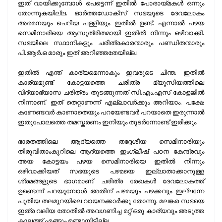
ഇത് വായിക്കുമ്പോൾ പെട്ടെന്ന് ഇതിൽ പോരായ്മകൾ ഒന്നും
തോന്നുകയില്ല. ഓർത്തഡോക്സ് സഭയുടെ ദേവലോകം
അരമനയും ചെറിയ പള്ളിയും ഇതിൽ ഉണ്ട്. എന്നാൽ പഴയ
സെമിനാരിയെ ആസൂത്രിതമായി ഇതിൽ നിന്നും ഒഴിവാക്കി.
സഭയിലെ സ്ഥാനികളും ചരിത്രകാരന്മാരും പണ്ഡിതന്മാരും
പി.ആർ.ഒ മാരും ഇത് അറിഞ്ഞതേയില്ല.
ഇതിൽ എന്ത് കാര്യമെന്നാകും ഇവരുടെ ചിന്ത. ഇതിൽ
കാര്യമുണ്ട് കോട്ടയത്തെ ചരിത്ര മ്യൂസിയത്തിലെ
വിദ്യാഭ്യാസ ചരിത്രം തുടങ്ങുന്നത് സി.എം.എസ് കോളജിൽ
നിന്നാണ്. ഇത് തെറ്റാണന്ന് എല്ലാവർക്കും അറിയാം. പക്ഷേ
കണേണ്ടവർ കാണാതെയും പറയേണ്ടവർ പറയാതെ ഇരുന്നാൽ
ഇതുപോലത്തെ തമസ്കരണം ഇനിയും തുടർന്നോണ്ട് ഇരിക്കും.
ഭാരതത്തിലെ ആദ്യത്തെ തദ്ദേശീയ സെമിനാരിയും
തിരുവിതാംകൂറിലെ ആദ്യത്തെ ഇംഗ്ലീഷ് പഠന കേന്ദ്രവും
അയ കോട്ടയം പഴയ സെമിനാരിയെ ഇതിൽ നിന്നും
ഒഴിവാക്കിയത് സഭയുടെ പഴമയെ ഇല്ലാതാക്കാനുള്ള
ശ്രമങ്ങളുടെ ഭാഗമാണ്. ചരിത്ര രേഖകൾ ദേവലോകത്ത്
ഉണ്ടെന്ന് പറയുമ്പോൾ അതിന് പഴമയും പഴക്കവും ഇല്ലന്നേ
പുതിയ തലമുറയിലെ വായനക്കാർക്കു തോന്നു. മലങ്കര സഭയെ
ഇത്ര വലിയ തോതിൽ അവഗണിച്ച മറ്റ് ഒരു കാര്യവും അടുത്ത
കാലത്ത് എങ്ങും ഉണ്ടായിട്ടില്ല.