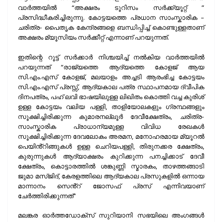
വാർത്തയിൽ “അക്ഷരം ടൂറിസം സർക്ക്യൂറ്റ് ”
പ്രസിദ്ധീകരിച്ചിരുന്നു. കോട്ടയത്തെ പ്രധാന സാംസ്കാരിക –
ചരിത്ര- പൈതൃക കേന്ദ്രങ്ങളെ ബന്ധിപ്പിച്ച് കൊണ്ടുള്ളതാണ്
അക്ഷരം മ്യൂസിയം സർക്കീറ്റ് എന്നാണ് പറയുന്നത്.
ഇതിന്റെ റൂട്ട് സർക്കാർ നിശ്ചയിച്ച് നൽകിയ വാർത്തയിൽ
പറയുന്നത് “രാജ്യത്തെ ആദ്യത്തെ കോളജ് ആയ
സി.എം.എസ് കോളജ്, മലയാളം അച്ചടി ആരംഭിച്ച കോട്ടയം
സി.എം.എസ് പ്രസ്സ്, ആദ്യകാല പത്ര സ്ഥാപനമായ ദ്വീപിക
ദിനപത്രം, പഹ് ലവി ഭാഷയിലുള്ള ലിഖിതം കൊത്തി വച്ച കുരിശ്
ഉള്ള കോട്ടയം വലിയ പള്ളി, താളിയോലകളും ഗ്രന്ഥങ്ങളും
സൂക്ഷിച്ചിരിക്കുന്ന കുമാരനല്ലൂർ ദേവീക്ഷേത്രം, ചരിത്ര-
സാംസ്കാരിക പ്രാധാന്യമുള്ള വിവിധ രേഖകൾ
സൂക്ഷിച്ചിരിക്കുന്ന ദേവലോകം അരമന, മനോഹരമായ മ്യൂറൽ
പെയിൻ്റിങ്ങുകൾ ഉള്ള ചെറിയപള്ളി, തിരുനക്കര ക്ഷേത്രം,
കുരുന്നുകൾ ആദ്യാക്ഷരം കുറിക്കുന്ന പനച്ചിക്കാട് ദേവീ
ക്ഷേത്രം, കൊട്ടാരത്തിൽ ശങ്കുണ്ണി സ്മാരകം, താഴത്തങ്ങാടി
ജുമാ മസ്ജിദ്, കേരളത്തിലെ ആദ്യകാല പ്രസുകളിൽ ഒന്നായ
മാന്നാനം സെൻ്റ് ജോസഫ് പ്രസ് എന്നിവയാണ്
ചേർത്തിരിക്കുന്നത്”
മലങ്കര ഓർത്തഡോക്സ് സുറിയാനി സഭയിലെ അംഗങ്ങൾ