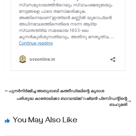
പുനർനിർമ്മിച്ച അബുദാബി കത്തീഡ്രലിന്റെ കൂദാശ
പരിശുദ്ധ കാതോലിക്കാ ബാവായ്ക്ക് റഷ്യൻ പ്രസിഡന്റിന്റെ
ബഹുമതി
You May Also Like