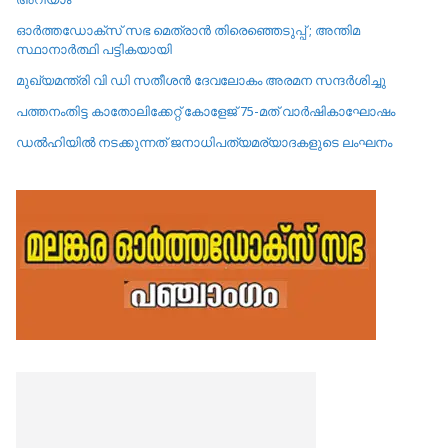
ഓർത്തഡോക്സ് സഭ മെത്രാൻ തിരെഞ്ഞെടുപ്പ് ; അന്തിമ
സ്ഥാനാർത്ഥി പട്ടികയായി
മുഖ്യമന്ത്രി വി ഡി സതീശൻ ദേവലോകം അരമന സന്ദർശിച്ചു
പത്തനംതിട്ട കാതോലിക്കേറ്റ്‌ കോളേജ്‌ 75-മത് വാർഷികാഘോഷം
ഡൽഹിയിൽ നടക്കുന്നത് ജനാധിപത്യമര്യാദകളുടെ ലംഘനം