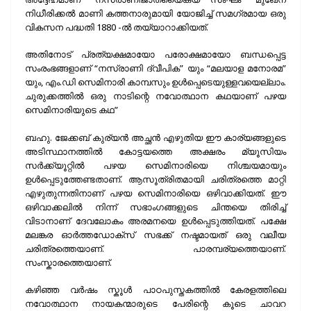
നിധീരിക്കൽ മാണി കത്തനാരുമായി യോജിച്ച് സമഗ്രമായ ഒരു
വികസന പദ്ധതി 1880 -ൽ തയ്യാറാക്കിയത്.
അതിനോട് പ്രത്യക്ഷമായോ പരോക്ഷമായോ ബന്ധപ്പെട്ട
സംരംഭങ്ങളാണ് “നസ്രാണി ദ്വീപിക” യും “മലയാള മനോരമ”
യും, എം.ഡി സെമിനാരി കാമ്പസും ഉൾപ്പെടെയുള്ളവയെല്ലാം.
ചുരുക്കത്തിൽ ഒരു നാടിന്റെ നവോത്ഥാന കഥയാണ് പഴയ
സെമിനാരിയുടെ കഥ”
ബഹു. ജേക്കബ് കുര്യൻ അച്ഛൻ എഴുതിയ ഈ കാര്യങ്ങളുടെ
അടിസ്ഥാനത്തിൽ കോട്ടയത്തെ അക്ഷരം മ്യൂസിയം
സർക്ക്യൂറ്റിൽ പഴയ സെമിനാരിയെ നിശ്ചയമായും
ഉൾപ്പെടുത്തേണ്ടതാണ്. ആസൂത്രിതമായി ചരിത്രത്തെ മാറ്റി
എഴുതുന്നതിനാണ് പഴയ സെമിനാരിയെ ഒഴിവാക്കിയത്. ഈ
ഒഴിവാക്കലിൽ നിന്ന് സഭാംഗങ്ങളുടെ ചിന്തയെ തിരിച്ച്
വിടാനാണ് ദേവലോകം അരമനയെ ഉൾപ്പെടുത്തിയത്. പക്ഷേ
മലങ്കര ഓർത്തഡോക്സ് സഭക്ക് നഷ്ടമായത് ഒരു വലീയ
ചരിത്രത്തെയാണ്. പാരമ്പര്യത്തെയാണ്.
സംസ്കാരത്തെയാണ്.
കഴിഞ്ഞ വർഷം സ്കൂൾ പാഠപുസ്തകത്തിൽ കേരളത്തിലെ
നവോത്ഥാന നായകന്മാരുടെ പേരിന്റെ കൂടെ ചാവറ