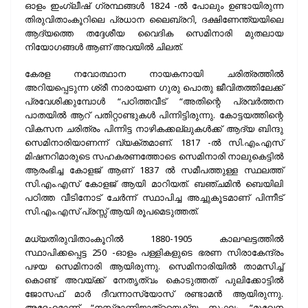
ഓളം ഇംഗ്ലീഷ് ഗ്രന്ഥങ്ങൾ 1824 -ൽ പോലും ഉണ്ടായിരുന്ന
തിരുവിതാംകൂറിലെ പ്രധാന ലൈബ്രറി, ദക്ഷിണേന്ത്യയിലെ
ആദ്യത്തെ തദ്ദേശീയ വൈദിക സെമിനാരി മുതലായ
നിയോഗങ്ങൾ ആണ് അവയിൽ ചിലത്.
കേരള നവോത്ഥാന നായകനായി ചരിത്രത്തിൽ
അറിയപ്പെടുന്ന ശ്രീ നാരായണ ഗുരു പൊതു ജീവിതത്തിലേക്ക്
പ്രവേശിക്കുമ്പോൾ “പഠിത്തവീട് “അതിന്റെ പ്രവർത്തന
പാതയിൽ ആറ് പതിറ്റാണ്ടുകൾ പിന്നിട്ടിരുന്നു. കോട്ടയത്തിന്റെ
വികസന ചരിത്രം പിന്നിട്ട നാഴികക്കല്ലുകൾക്ക് ആദ്യ ബിന്ദു
സെമിനാരിയാണന്ന് വ്യക്തമാണ്. 1817 -ൽ സി.എം.എസ്
മിഷനറിമാരുടെ സഹകരണത്തോടെ സെമിനാരി നാലുകെട്ടിൽ
ആരംഭിച്ച കോളജ് ആണ് 1837 ൽ സമീപത്തുള്ള സ്ഥലത്ത്
സി.എം.എസ് കോളജ് ആയി മാറിയത്. ബഞ്ചമിൻ ബെയിലി
പഠിത്ത വീടിനോട് ചേർന്ന് സ്ഥാപിച്ച അച്ചുകൂടമാണ് പിന്നീട്
സി.എം.എസ് പ്രസ്സ് ആയി രൂപമെടുത്തത്.
മധ്യതിരുവിതാംകൂറിൽ 1880-1905 കാലഘട്ടത്തിൽ
സ്ഥാപിക്കപ്പെട്ട 250 -ഓളം പള്ളികളുടെ ഭരണ സിരാകേന്ദ്രം
പഴയ സെമിനാരി ആയിരുന്നു. സെമിനാരിയിൽ താമസിച്ച്
കൊണ്ട് അവയ്ക്ക് നേതൃത്വം കൊടുത്തത് പുലിക്കോട്ടിൽ
ജോസഫ് മാർ ദീവന്നാസ്യോസ് രണ്ടാമൻ ആയിരുന്നു.
അദ്ദേഹമാണ് “നസ്രാണിജാത്യൈക്യ സംഘം “മുഖേന