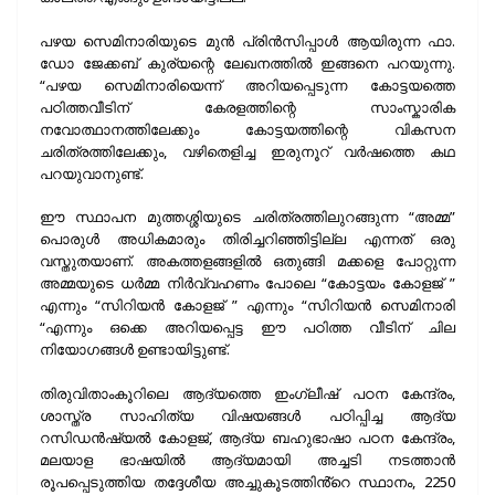
പഴയ സെമിനാരിയുടെ മുൻ പ്രിൻസിപ്പാൾ ആയിരുന്ന ഫാ.
ഡോ ജേക്കബ് കുര്യന്റെ ലേഖനത്തിൽ ഇങ്ങനെ പറയുന്നു.
“പഴയ സെമിനാരിയെന്ന് അറിയപ്പെടുന്ന കോട്ടയത്തെ
പഠിത്തവീടിന് കേരളത്തിന്റെ സാംസ്കാരിക
നവോത്ഥാനത്തിലേക്കും കോട്ടയത്തിന്റെ വികസന
ചരിത്രത്തിലേക്കും, വഴിതെളിച്ച ഇരുനൂറ് വർഷത്തെ കഥ
പറയുവാനുണ്ട്.
ഈ സ്ഥാപന മുത്തശ്ശിയുടെ ചരിത്രത്തിലുറങ്ങുന്ന “അമ്മ”
പൊരുൾ അധികമാരും തിരിച്ചറിഞ്ഞിട്ടില്ല എന്നത് ഒരു
വസ്തുതയാണ്. അകത്തളങ്ങളിൽ ഒതുങ്ങി മക്കളെ പോറ്റുന്ന
അമ്മയുടെ ധർമ്മ നിർവ്വഹണം പോലെ “കോട്ടയം കോളജ് ”
എന്നും “സിറിയൻ കോളജ് ” എന്നും “സിറിയൻ സെമിനാരി
“എന്നും ഒക്കെ അറിയപ്പെട്ട ഈ പഠിത്ത വീടിന് ചില
നിയോഗങ്ങൾ ഉണ്ടായിട്ടുണ്ട്.
തിരുവിതാംകൂറിലെ ആദ്യത്തെ ഇംഗ്ലീഷ് പഠന കേന്ദ്രം,
ശാസ്ത്ര സാഹിത്യ വിഷയങ്ങൾ പഠിപ്പിച്ച ആദ്യ
റസിഡൻഷ്യൽ കോളജ്, ആദ്യ ബഹുഭാഷാ പഠന കേന്ദ്രം,
മലയാള ഭാഷയിൽ ആദ്യമായി അച്ചടി നടത്താൻ
രൂപപ്പെടുത്തിയ തദ്ദേശീയ അച്ചുകൂടത്തിൻ്റെ സ്ഥാനം, 2250