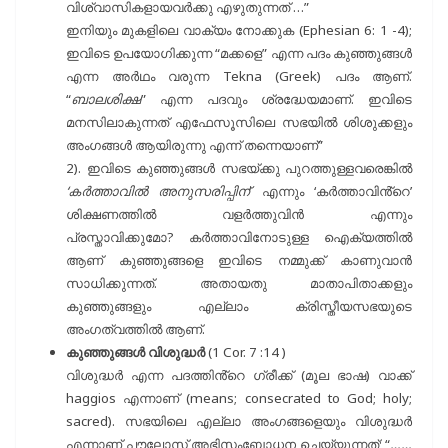
വിശ്വാസികളായവർക്കു എഴുതുന്നത് …”
ഇനിയും മുകളിലെ വാക്യം നോക്കുക (Ephesian 6: 1 -4);
ഇവിടെ ഉപയോഗിക്കുന്ന “മക്കളെ” എന്ന പദം കുഞ്ഞുങ്ങൾ
എന്ന അർഥം വരുന്ന Tekna (Greek) പദം ആണ്.
“
ബാലശിക്ഷ
” എന്ന പദവും ശ്രദ്ധേയമാണ്. ഇവിടെ
മനസിലാകുന്നത് എഫേസൂസിലെ സഭയിൽ ശിശുക്കളും
അംഗങ്ങൾ ആയിരുന്നു എന്ന് തന്നെയാണ്”
2). ഇവിടെ കുഞ്ഞുങ്ങൾ സഭയ്ക്കു പുറത്തുള്ളവരെങ്കിൽ
‘കർത്താവിൽ അനുസരിപ്പിന്
‘ എന്നും ‘കർത്താവിൻ്റെ’
ശിക്ഷണത്തിൽ വളർത്തുവിൻ എന്നും
പ്രസ്താവിക്കുമോ?
കർത്താവിനോടുള്ള ഐക്യത്തിൽ
ആണ് കുഞ്ഞുങ്ങളെ ഇവിടെ നമ്മുക്ക് കാണുവാൻ
സാധിക്കുന്നത്. അതായതു മാതാപിതാക്കളും
കുഞ്ഞുങ്ങളും എല്ലാം ക്രിസ്തീയസഭയുടെ
അംഗത്വത്തിൽ ആണ്.
കുഞ്ഞുങ്ങൾ വിശുദ്ധർ
(1 Cor. 7 :14 )
വിശുദ്ധർ എന്ന പദത്തിൻ്റെ ഗ്രീക്ക് (മൂല ഭാഷ) വാക്ക്
haggios എന്നാണ് (means; consecrated to God; holy;
sacred). സഭയിലെ എല്ലാ അംഗങ്ങളെയും വിശുദ്ധർ
എന്നാണ് പൗലോസ് അഭിസംബോധന ചെയ്യുന്നത്; “
……