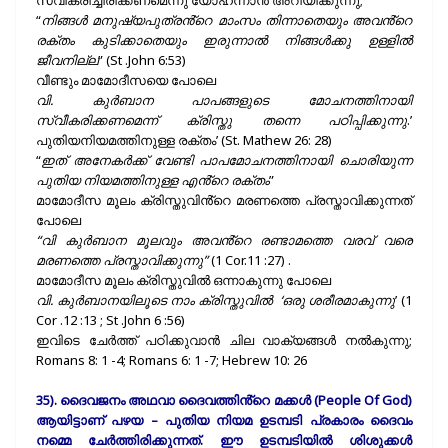
സ്വീകരിച്ചിരിക്കണമെന്നു യോഹന്നാൻ അറിയിക്കുന്നു;
“
നിങ്ങൾ മനുഷ്യപുത്രൻ്റെ മാംസം തിന്നാതെയും അവൻ്റെ
രക്തം കുടിക്കാതെയും ഇരുന്നാൽ നിങ്ങൾക്കു ഉള്ളിൽ
ജീവനില്ല
” (St .John 6:53)
വീണ്ടും മാമോദീസയെ പോലെ
വി. കുർബാന പാപങ്ങളുടെ മോചനത്തിനായി
സ്വീകരിക്കണമെന്ന് ക്രിസ്തു തന്നെ പഠിപ്പിക്കുന്നു
.’
പുതിയനിയമത്തിനുള്ള രക്തം’ (St. Mathew 26: 28)
“
ഇത് അനേകർക്ക് വേണ്ടി പാപമോചനത്തിനായി ചൊരിയുന്ന
പുതിയ നിയമത്തിനുള്ള എൻ്റെ രക്തം
”
മാമോദീസ മൂലം ക്രിസ്തുവിൻ്റെ മരണത്തെ പ്രസ്താവിക്കുന്നത്
പോലെ
“വി കുർബാന മൂലവും അവൻ്റെ രണ്ടാമത്തെ വരവ് വരെ
മരണത്തെ പ്രസ്താവിക്കുന്നു”
(1 Cor.11 :27) .
മാമോദീസ മൂലം ക്രിസ്തുവിൽ ഒന്നാകുന്നു പോലെ
വി. കുർബാനയിലൂടെ നാം ക്രിസ്തുവിൽ ‘ഒരു ശരീരമാകുന്നു
’ (1
Cor .12 :13 ; St .John 6 :56)
ഇവിടെ ചേർത്ത് പഠിക്കുവാൻ ചില വാക്യങ്ങൾ നൽകുന്നു;
Romans 8: 1 -4; Romans 6: 1 -7; Hebrew 10: 26
35). ദൈവജനം അഥവാ ദൈവത്തിൻ്റെ മക്കൾ (People Of God)
ആയിട്ടാണ് പഴയ – പുതിയ നിയമ ഉടമ്പടി പ്രകാരം ദൈവം
നമ്മെ ചേർത്തിരിക്കുന്നത്. ഈ ഉടമ്പടിയിൽ ശിശുക്കൾ