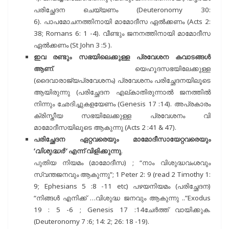
പരിച്ഛേദന ചെയ്യണം (Deuteronomy 30:
6). പാപമോചനത്തിനായി മാമോദീസ ഏൽക്കണം (Acts 2:
38; Romans 6: 1 -4). വീണ്ടും ജനനത്തിനായി മാമോദീസ
ഏൽക്കണം (St John 3 :5 ).
ഇവ രണ്ടും സഭയിലെക്കുള്ള പ്രവേശന കവാടങ്ങൾ
ആണ്
. യെഹൂദസഭയിലേക്കുള്ള
(ദൈവാരാജ്യപ്രവേശനം) പ്രവേശനം പരിച്ഛേദനയിലൂടെ
ആയിരുന്നു (പരിച്ഛേദന എല്കാതിരുന്നാൽ ജനത്തിൽ
നിന്നും ഛേദിച്ചുകളയേണം (Genesis 17 :14). അപ്രകാരം
ക്രിസ്തീയ സഭയിലേക്കുള്ള പ്രവേശനം വി
മാമോദീസയിലൂടെ ആകുന്നു (Acts 2 :41 & 47).
പരിച്ഛേദന ഏറ്റവരെയും മാമോദീസായേറ്റവരെയും
‘
വിശുദ്ധർ
‘ എന്ന് വിളിക്കുന്നു
.
പുതിയ നിയമം (മാമോദീസ) ; “നാം വിശുദ്ധവംശവും
സ്വന്തജനവും ആകുന്നു”; 1 Peter 2: 9 (read 2 Timothy 1:
9; Ephesians 5 :8 -11 etc) പഴയനിയമം (പരിച്ഛേദന)
“നിങ്ങൾ എനിക്ക് …വിശുദ്ധ ജനവും ആകുന്നു ..”Exodus
19 : 5 -6 ; Genesis 17 :14ചേർത്ത് വായിക്കുക.
(Deuteronomy 7 :6; 14: 2; 26: 18 -19).