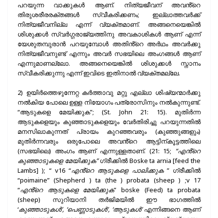
പറയുന്ന വാക്കുകൾ ആണ്. നിത്യജീവന് അവൻ്റെ
തിരുശരീരരക്തങ്ങൾ സ്വീകരിക്കണം; ഇല്ലാത്തവർക്ക്
നിത്യജീവനില്ല എന്ന് വ്യക്തമാണ്. അങ്ങനെയെങ്കിൽ
ശിശുക്കൾ സ്വർഗ്ഗരാജ്യത്തിനു അവകാശികൾ ആണ് എന്ന്
യേശുതമ്പുരാൻ പറയുമ്പോൾ അതിൻ്റെ അർഥം അവർക്കു
നിത്യജീവനുണ്ട് എന്നും അവർ സഭയിലെ അംഗങ്ങൾ ആണ്
എന്നുമാണല്ലോ. അങ്ങനെയെങ്കിൽ ശിശുക്കൾ സ്നാനം
സ്വീകരിക്കുന്നു എന്ന് ഇവിടെ ഇതിനാൽ വ്യക്തമല്ലേ.
2) ഉയിർത്തെഴുന്നേറ്റ കർത്താവു മറ്റു എല്ലാ ശിഷ്യന്മാർക്കു
നൽകിയ പോലെ ഉള്ള നിയോഗം പത്രോസിനും നൽകുന്നുണ്ട്.
“ആടുകളെ മേയിക്കുക”; (St. John 21: 15). മുതിർന്ന
ആടുകളെയും കുഞ്ഞാടുകളെയും വേർതിരിച്ചു പറയുന്നതിൽ
മനസിലാകുന്നത് പ്രായം കുറഞ്ഞവരും (കുഞ്ഞുങ്ങളും)
മുതിർന്നവരും ഒരുപോലെ അവൻ്റെ ആട്ടിന്കൂട്ടത്തിലെ
(സഭയിലെ) അംഗം ആണ് എന്നുള്ളതാണ്. (21: 15;
“എൻ്റെ
കുഞ്ഞാടുകളെ മേയിക്കുക”
ഗ്രീക്കിൽ Boske ta arnia [feed the
Lambs] ); “ v16 “
എൻ്റെ ആടുകളെ പാലിക്കുക
” ഗ്രീക്കിൽ
“poimaine” (Shepherd ) ta (the ) probata (sheep ) ;v 17
“
എൻ്റെ ആടുകളെ മേയിക്കുക
” boske (Feed) ta probata
(sheep) സുറിയാനി തർജിമയിൽ ഈ ഭാഗത്തിൽ
‘
കുഞ്ഞാടുകൾ’, ‘പെണ്ണാടുകൾ’, ‘ആടുകൾ’
എന്നിങ്ങനെ ആണ്