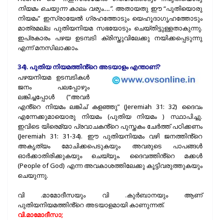
നിയമം ചെയുന്ന കാലം വരും….”
. അതായതു ഈ “പുതിയൊരു
നിയമം” ഇസ്രായേൽ ഗ്രഹത്തോടും യെഹൂദാഗൃഹത്തോടും
മാത്രമല്ല പുതിയനിയമ സഭയോടും ചെയ്തിട്ടുള്ളതാകുന്നു.
ഇപ്രകാരം പഴയ ഉടമ്പടി ക്രിസ്തുവിലേക്കു നയിക്കപ്പെടുന്നു
എന്ന് മനസിലാക്കാം.
34). പുതിയ നിയമത്തിൻ്റെ അടയാളം എന്താണ്?
പഴയനിയമ ഉടമ്പടികൾ
ജനം പലപ്പോഴും
ലങ്കിച്ചപ്പോൾ (“അവർ
എൻ്റെ നിയമം ലങ്കിച് കളഞ്ഞു” (Jeremiah 31: 32) ദൈവം
എന്നേക്കുമായൊരു നിയമം (പുതിയ നിയമം ) സ്ഥാപിച്ചു.
ഇവിടെ യിരെമ്യാ പ്രവാചകൻ്റെ പുസ്തകം ചേർത്ത് പഠിക്കണം
(Jeremiah 31: 31-34). ഈ പുതിയനിയമം വഴി ജനത്തിൻ്റെ
അകൃത്യം മോചിക്കപെടുകയും അവരുടെ പാപങ്ങൾ
ഓർക്കാതിരിക്കുകയും ചെയ്യും. ദൈവത്തിൻ്റെ മക്കൾ
(People of God) എന്ന അവകാശത്തിലേക്കു കൂട്ടിവരുത്തുകയും
ചെയുന്നു.
വി .മാമോദീസയും വി .കുർബാനയും ആണ്
പുതിയനിയമത്തിൻ്റെ അടയാളമായി കാണുന്നത്.
വി.മാമോദീസാ;