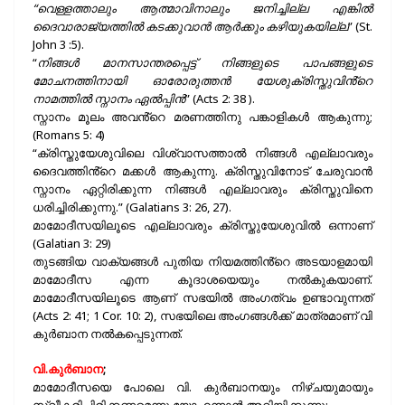
“വെള്ളത്താലും ആത്മാവിനാലും ജനിച്ചില്ല എങ്കിൽ
ദൈവാരാജ്യത്തിൽ കടക്കുവാൻ ആർക്കും കഴിയുകയില്ല
” (St.
John 3 :5).
“
നിങ്ങൾ മാനസാന്തരപ്പെട്ട് നിങ്ങളുടെ പാപങ്ങളുടെ
മോചനത്തിനായി ഓരോരുത്തൻ യേശുക്രിസ്തുവിൻ്റെ
നാമത്തിൽ സ്നാനം ഏൽപ്പിൻ
” (Acts 2: 38 ).
സ്നാനം മൂലം അവൻ്റെ മരണത്തിനു പങ്കാളികൾ ആകുന്നു;
(Romans 5: 4)
“ക്രിസ്തുയേശുവിലെ വിശ്വാസത്താൽ നിങ്ങൾ എല്ലാവരും
ദൈവത്തിൻ്റെ മക്കൾ ആകുന്നു. ക്രിസ്തുവിനോട് ചേരുവാൻ
സ്നാനം ഏറ്റിരിക്കുന്ന നിങ്ങൾ എല്ലാവരും ക്രിസ്തുവിനെ
ധരിച്ചിരിക്കുന്നു.” (Galatians 3: 26, 27).
മാമോദീസയിലൂടെ എല്ലാവരും ക്രിസ്തുയേശുവിൽ ഒന്നാണ്
(Galatian 3: 29)
തുടങ്ങിയ വാക്യങ്ങൾ പുതിയ നിയമത്തിൻ്റെ അടയാളമായി
മാമോദീസ എന്ന കൂദാശയെയും നൽകുകയാണ്.
മാമോദീസയിലൂടെ ആണ് സഭയിൽ അംഗത്വം ഉണ്ടാവുന്നത്
(Acts 2: 41; 1 Cor. 10: 2), സഭയിലെ അംഗങ്ങൾക്ക് മാത്രമാണ് വി
കുർബാന നൽകപ്പെടുന്നത്.
വി.കുർബാന
;
മാമോദീസയെ പോലെ വി. കുർബാനയും നിഴ്ചയുമായും