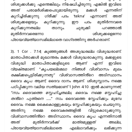
ശിശുക്കൾക്കു എന്തെങ്കിലും നിഷേധിച്ചിരുന്നു എങ്കിൽ ഇവിടെ
അത് പരാമർശിക്കപെടുമായിരുന്നു. മക്കൾ എന്നതിന്
കുറിച്ചിരിക്കുന്നു ഗ്രീക്ക് പദം ‘tekna’ എന്നാണ്. അത്
ശിശുക്കളെയും കുറിക്കുന്നു. ഈ പദം മുതിർന്നവരെ
കുറിക്കുന്നതല്ല താനും. ചുരുക്കി പറഞ്ഞാൽ
മുതിർന്നവരെന്നോ ശിശുക്കളെന്നോ
പ്രായവ്യത്യാസമില്ലാതെ വാഗ്‌ദത്തിനു അർഹരാണ്.
3). 1 Cor . 7:14; കുഞ്ഞുങ്ങൾ അശുദ്ധരല്ല വിശുദ്ധരാണ്.
മാതാപിതാക്കൾ മുഖാന്തരം മക്കൾ വിശുദ്ധരാകുന്നു. മക്കളുടെ
വിശുദ്ധി മാതാപിതാക്കളിലൂടെ ആണ് എന്ന് ഇവിടെ
വ്യക്‌തമാണ്‌. “
കൃപയല്ലലോ നിങ്ങൾ വിശ്വാസം മൂലം
രക്ഷിക്കപ്പെട്ടിരിക്കുന്നതു”
വിശ്വാസത്തിൻ്റെ അടിസ്ഥാനം
ദൈവ കൃപ ആണ്; ദൈവ ദാനം ആണ്. ശിശുസ്നാനം നമ്മെ
പഠിപ്പിക്കുന്ന വലിയ സത്യമാണ് 1 John 4:10 -ഇൽ കാണുന്നത്;
“നാം ദൈവത്തെ സ്നേഹിച്ചതല്ല, ദൈവം നമ്മെ സ്നേഹിച്ചു
തൻ്റെ പുത്രനെ …..
” നാം ദൈവത്തെ സ്നേഹിക്കും മുമ്പേ
ദൈവം നമ്മെ കൈകൊള്ളുകയും സ്നേഹിക്കുകയും ചെയുന്നു.
അതിനു നമ്മെ ദൈവകരങ്ങളിൽ വിട്ടുകൊടുക്കുന്നു.
വിശ്വാസത്തിൻ്റെ അടിസ്ഥാനം ദൈവ കൃപ എന്നതിനാൽ
അത് മുതിർന്നവർക്ക് മാത്രമുള്ളത് അല്ല,
പ്രായവ്യത്യാസമില്ലാതെ എല്ലാവർക്കും ലഭിക്കുന്ന