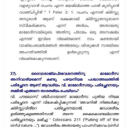
വളരുവാൻ വചനം എന്ന മയമില്ലാത്ത പാൽ കുടിപ്പാൻ
വാഞ്ചിപ്പിൻ
” 1 Peter 2: 1. വചനം എന്നത് ക്രിസ്തു
തമ്പുരാൻ ആണ്. രക്ഷക്കായി ക്രിസ്തുതമ്പുരാനെ
സ്വീകരിക്കണം എന്ന് അർഥം. അതായതു
മാമോദീസയിലൂടെ. അതിനു പ്രായം ഒരു തടസമല്ല
എന്നത് ഇവിടെ വ്യക്തമാണ്. നാം കണ്ടതായി
വാക്യപരാമർശങ്ങൾ അത്രെയും ശിശുക്കൾ സഭയിലെ
അംഗത്വത്തിൽ ഉൾപ്പെടുന്നു എന്ന്
വ്യക്തമാക്കുന്നതാണ് .
37). ദൈവാരാജ്യപ്രവേശനത്തിനു മാമോദീസ
അനിവാര്യമെന്ന് കണ്ടു. പഴയനിയമ പശ്ചാത്തലത്തിൽ
പരിച്ഛേദന ആണ് ആവശ്യം. വി. മാമോദീസയും പരിച്ഛേദനയും
തമ്മിൽ എങ്ങനെ താരതമ്യം ചെയ്യാം?
വി. പൗലൊസ്‌ ശ്ലീഹായാണ് മാമോദീസ പുതിയ നിയമ
പരിച്ഛേദന എന്ന് വിശേഷിപ്പിക്കുന്നത്.
‘അവനിൽ നിങ്ങൾക്കു
ക്രിസ്തുവിൻ്റെ പരിച്ഛേദനയാൽ, ജഡശരീരം
ഉരിഞ്ഞുകളഞ്ഞതിനാൽ തന്നെ കൈകൊണ്ടല്ലാത്ത
പരിച്ഛേദനയും ലഭിച്ചു
‘ Colossians 2:11 (“Putting off of the
sinful nature….”). ജഡശരീരം അതായതു പാപസ്വഭാവം (sinful