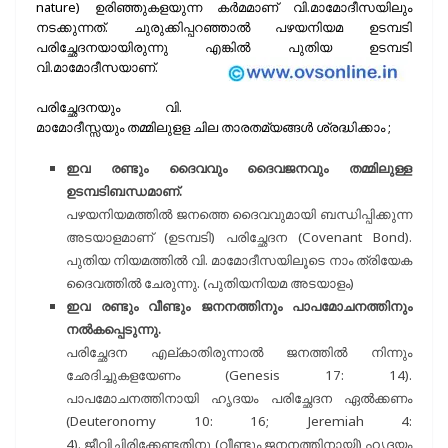
nature) ഉരിഞ്ഞുകളയുന്ന കർമമാണ് വി.മാമോദീസയിലും
നടക്കുന്നത്. ചുരുക്കിപ്പറഞ്ഞാൽ പഴയനിയമ ഉടമ്പടി
പരിച്ഛേദനയായിരുന്നു എങ്കിൽ പുതിയ ഉടമ്പടി
വി.മാമോദീസയാണ്.
പരിച്ഛേദനയും വി.
മാമോദീസ്സയും തമ്മിലുളള ചില താരതമ്യങ്ങൾ ശ്രദ്ധിക്കാം ;
ഇവ രണ്ടും ദൈവവും ദൈവജനവും തമ്മിലുള്ള
ഉടമ്പടിബന്ധമാണ്.
പഴയനിയമത്തിൽ ജനത്തെ ദൈവവുമായി ബന്ധിപ്പിക്കുന്ന
അടയാളമാണ് (ഉടമ്പടി) പരിച്ഛേദന (Covenant Bond).
പുതിയ നിയമത്തിൽ വി. മാമോദീസയിലൂടെ നാം ത്രിയേക
ദൈവത്തിൽ ചേരുന്നു. (പുതിയനിയമ അടയാളം)
ഇവ രണ്ടും വീണ്ടും ജനനത്തിനും പാപമോചനത്തിനും
നൽകപ്പെടുന്നു.
പരിച്ഛേദന എല്കാതിരുന്നാൽ ജനത്തിൽ നിന്നും
ഛേദിച്ചുകളയേണം (Genesis 17: 14).
പാപമോചനത്തിനായി ഹൃദയം പരിച്ഛേദന ഏൽക്കണം
(Deuteronomy 10: 16; Jeremiah 4:
4). ജീവിച്ചിരിക്കേണ്ടതിനു (വീണ്ടും ജനനത്തിനായി) ഹൃദയം