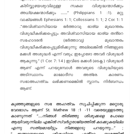
ക്രിസ്തുയേശുവിലുള്ള സകല വിശുദ്ധന്മാർക്കും
അധ്യക്ഷന്മാർക്കും ……
” (Philippians 1 :1). മറ്റു
വാക്യങ്ങൾ: Ephesians 1: 1; Collossians 1: 1; 2 Cor. 1: 1
.”അവിശ്വാസിയായ ഭർത്താവു ഭാര്യ മുഖാന്തരം
വിശുദ്ധീകരിക്കപ്പെട്ടും അവിശ്വാസിയായ ഭാര്യ തൻ്റെ
സഹോദരൻ (ഭർത്താവു) മുഖാന്തരം
വിശുദ്ധീകരിക്കപ്പെട്ടുമിരിക്കുന്നു; അല്ലെങ്കിൽ നിങ്ങളുടെ
മക്കൾ അശുദ്ധർ എന്ന് വരും; ഇപ്പോഴോ അവർ വിശുദ്ധർ
ആകുന്നു.” (1 Cor. 7: 14 ) ഇവിടെ മക്കൾ (ടെക്ന ) വിശുദ്ധർ
ആണ് എന്ന് പറയുമ്പോൾ അവരുടെ വിശുദ്ധിയുടെ
അടിസ്ഥാനം മാമോദീസ അത്രേ. കാരണം
സഭാഅംഗത്വം ലഭിക്കണമെങ്കിൽ സ്നാനം നിർബന്ധം
ആണ്.
കുഞ്ഞുങ്ങളുടെ സഭ അംഗത്വം സൂചിപ്പിക്കുന്ന മറ്റൊരു
വേദഭാഗം ആണ് St. Mathew 18 :1 -11 വരെയുള്ളടത്തു
കാണുന്നത് “
….നിങ്ങൾ തിരിഞ്ഞു ശിശുക്കളെ പോലെ
ആയിവരുന്നില്ല എങ്കിൽ സ്വർഗ്ഗരാജ്യത്തിൽ കടക്കുകയില്ല
എന്നു സത്യമായിട്ടും നിങ്ങളോടു പറയുന്നു…”
;
“
…..ഇങ്ങനെയുള്ള ശിശുവിനെ എൻ്റെ നാമത്തിൽ