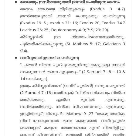
മോശയും ഇസ്രയേലുമായി ഉടമ്പടി ചെയ്യുന്ന ദൈവം.
ദൈവം മോശയെ വിളിക്കുകയും. (Exodus 3 :4-7)
ഇസ്രയേലുമായി ഉടമ്പടി ചെയുകയും ചെയ്യുന്നു
(Exodus 19 :5 ; exodus 31: 16; Exodus 20; Exodus 34:7
Leviticus 26: 25 ; Deuteronomy 4 :9; 7: 9; 29: 29).
ക്രിസ്തുവിൽ ഈ ന്യായപ്രമാണങ്ങളത്രെയും
പൂർത്തീകരിക്കപ്പെടുന്നു (St .Mathew 5: 17; Galatians 3
:24).
ദാവീദുമായി ഉടമ്പടി ചെയ്യുന്നു
“….ഞാൻ നിന്നെ പുല്പുറത്തുനിന്നും ആടുകളെ നോക്കി
നടക്കുമ്പോൾ തന്നെ എടുത്തു…” (2 Samuel 7 : 8 – 10 &
14 വായിക്കുക).
ഇതും ക്രിസ്തുവിലാണ് (ദാവീദ് പുത്രൻ) വന്നു ചേരുന്നത്.
(2 Samuel 7 :16 വായിക്കുക) “നിൻ്റെ ഗ്രഹവും നിൻ്റെ
രാജ്യത്തവും എൻ്റെ മുമ്പിൽ എന്നേക്കും
സ്ഥിരമായിരിക്കും നിൻ്റെ സിംഹാസനവും എന്നേക്കും
ഉറച്ചിരിക്കും”; വിണ്ടും St .Mathew 9 :27 “യേശു അവിടെ
നിന്ന് പോകുമ്പോൾ രണ്ടു കുരുടന്മാർ: ദാവീദുപുത്ര
ഞങ്ങളോട് കരുണ തോന്നേണമേ എന്ന് നിലവിളിച്ചും
കൊണ്ട് പിന്തുടർന്നു”. മത്തായി ശ്ലീഹായിൽ മാത്രം