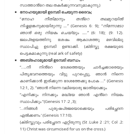
സാത്താൻ്റെ തല തകർക്കുന്നവനുമാകുന്നു.)
നോഹയുമായി ഉടമ്പടി ചെയുന്ന ദൈവം;
“
നോഹ നീതിമാനും തൻ്റെ തലമുറയിൽ
നിഷ്കളങ്കനുമായിരുന്നു …”
(Genesis 6: 9); “
നിന്നോടോ
ഞാൻ ഒരു നിയമം ചെയ്യും ….”
(6: 18); (9: 12).
ജലപ്രളയത്തിനു ശേഷം ആകാശത്തു മഴവില്ലു
സ്ഥാപിച്ചു ഉടമ്പടി ഉണ്ടാക്കി. (ക്രിസ്തു രക്ഷയുടെ
പെട്ടകമാകുന്നു (real ark of safety)
അബ്രഹാമുമായി ഉടമ്പടി ബന്ധം
“…..നീ നിൻ്റെ ദേശത്തെയും ചാർച്ചക്കാരെയും
പിതൃഭവനത്തെയും വിട്ടു പുറപ്പെട്ടു, ഞാൻ നിന്നെ
കാണിക്കാൻ ഇരിക്കുന്ന ദേശത്തേക്കു പോക …” (Genesis
12:1, 2). “ഞാൻ നിന്നെ വലിയൊരു ജാതിയാക്കും.
“എനിക്കും നിനക്കും മദ്ധ്യേ ഞാൻ എൻ്റെ നിയമം
സ്ഥാപിക്കും “(Genesis 17 :2 ,3);
‘…നിങ്ങൾ പുരുഷപ്രജയൊക്കെയും പരിച്ഛേദന
ഏൽക്കണം ‘ (Genesis 17:10).
(ക്രിസ്തുവും പരിച്ഛേദന ഏറ്റിരുന്നു (St .Luke 2 :21; Col .2:
11) Christ was circumcised for us on the cross.)