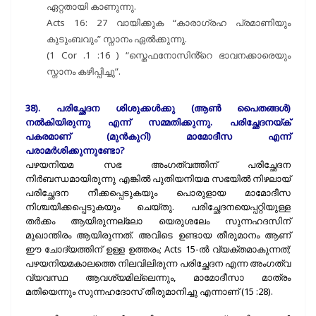
ഏറ്റതായി കാണുന്നു.
Acts 16: 27 വായിക്കുക “കാരാഗ്രഹ പ്രമാണിയും
കുടുംബവും” സ്നാനം ഏൽക്കുന്നു.
(1 Cor .1 :16 ) “സ്തെഫനോസിൻ്റെ ഭാവനക്കാരെയും
സ്നാനം കഴിപ്പിച്ചു”.
38). പരിച്ഛേദന ശിശുക്കൾക്കു (ആൺ പൈതങ്ങൾ)
നൽകിയിരുന്നു എന്ന് സമ്മതിക്കുന്നു. പരിച്ഛേദനയ്ക്
പകരമാണ് (മുൻകുറി) മാമോദീസ എന്ന്
പരാമർശിക്കുന്നുണ്ടോ?
പഴയനിയമ സഭ അംഗത്വത്തിന് പരിച്ഛേദന
നിർബന്ധമായിരുന്നു എങ്കിൽ പുതിയനിയമ സഭയിൽ നിഴലായ്
പരിച്ഛേദന നീക്കപ്പെടുകയും പൊരുളായ മാമോദീസ
നിശ്ചയിക്കപ്പെടുകയും ചെയ്തു. പരിച്ഛേദനയെപ്പറ്റിയുള്ള
തർക്കം ആയിരുന്നല്ലോ യെരുശലേം സുന്നഹദസിന്‌
മുഖാന്തിരം ആയിരുന്നത്. അവിടെ ഉണ്ടായ തീരുമാനം ആണ്
ഈ ചോദ്യത്തിന് ഉള്ള ഉത്തരം; Acts 15-ൽ വ്യക്തമാകുന്നത്;
പഴയനിയമകാലത്തെ നിലവിലിരുന്ന പരിച്ഛേദന എന്ന അംഗത്വ
വ്യവസ്ഥ ആവശ്യമില്ലെന്നും, മാമോദീസാ മാത്രം
മതിയെന്നും സുന്നഹദോസ് തീരുമാനിച്ചു എന്നാണ് (15 :28).