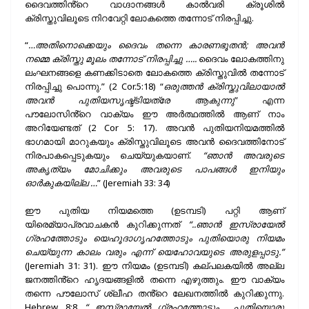
ദൈവത്തിൻ്റെ വാഗ്ദാനങ്ങൾ കാൽവരി ക്രൂശിൽ
ക്രിസ്തുവിലൂടെ നിറവേറ്റി ലോകത്തെ തന്നോട് നിരപ്പിച്ചു.
“
…അതിനൊക്കെയും ദൈവം തന്നെ കാരണഭൂതൻ; അവൻ
നമ്മെ ക്രിസ്തു മൂലം തന്നോട് നിരപ്പിച്ചു …..
ദൈവം ലോകത്തിനു
ലംഘനങ്ങളെ കണക്കിടാതെ ലോകത്തെ ക്രിസ്തുവിൽ തന്നോട്
നിരപ്പിച്ചു പൊന്നു.” (2 Cor.5:18) “
ഒരുത്തൻ ക്രിസ്തുവിലായാൽ
അവൻ പുതിയസൃഷ്ട്ടിയത്രേ ആകുന്നു
” എന്ന
പൗലോസിൻ്റെ വാക്യം ഈ അർത്ഥത്തിൽ ആണ് നാം
അറിയേണ്ടത് (2 Cor 5: 17). അവൻ പുതിയനിയമത്തിൽ
ഭാഗമായി മാറുകയും ക്രിസ്തുവിലൂടെ അവൻ ദൈവത്തിനോട്
നിരപാകപ്പെടുകയും ചെയ്യുകയാണ്.
“ഞാൻ അവരുടെ
അകൃത്യം മോചിക്കും അവരുടെ പാപങ്ങൾ ഇനിയും
ഓർകുകയില്ല …
” (Jeremiah 33: 34)
ഈ പുതിയ നിയമത്തെ (ഉടമ്പടി) പറ്റി ആണ്
യിരെമ്യാപ്രവാചകൻ കുറിക്കുന്നത്
“..ഞാൻ ഇസ്രായേൽ
ഗ്രഹത്തോടും യെഹൂദാഗൃഹത്തോടും പുതിയൊരു നിയമം
ചെയ്യുന്ന കാലം വരും എന്ന് യെഹോവയുടെ അരുളപ്പാടു.”
(Jeremiah 31: 31). ഈ നിയമം (ഉടമ്പടി) കല്പലകയിൽ അല്ല
ജനത്തിൻ്റെ ഹൃദയങ്ങളിൽ തന്നെ എഴുത്തും. ഈ വാക്യം
തന്നെ പൗലോസ് ശ്ലീഹ തൻ്റെ ലേഖനത്തിൽ കുറിക്കുന്നു.
Hebrew 8:8
“…ഇസ്രായേൽ ഗ്രഹത്തോടും …പുതിയൊരു