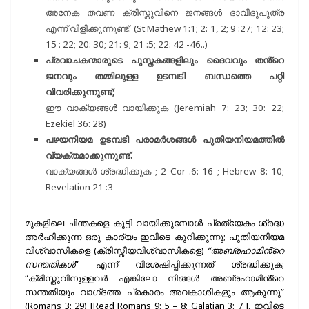
അനേക തവണ ക്രിസ്തുവിനെ ജനങ്ങൾ ദാവീദുപുത്ര
എന്ന് വിളിക്കുന്നുണ്ട്: (St Mathew 1:1; 2: 1, 2; 9 :27; 12: 23;
15 : 22; 20: 30; 21: 9; 21 :5; 22: 42 -46..)
പ്രവാചകന്മാരുടെ പുസ്തകങ്ങളിലും ദൈവവും തൻ്റെ
ജനവും തമ്മിലുള്ള ഉടമ്പടി ബന്ധത്തെ പറ്റി
വിവരിക്കുന്നുണ്ട്;
ഈ വാക്യങ്ങൾ വായിക്കുക (Jeremiah 7: 23; 30: 22;
Ezekiel 36: 28)
പഴയനിയമ ഉടമ്പടി പരാമർശങ്ങൾ പുതിയനിയമത്തിൽ
വ്യക്തമാക്കുന്നുണ്ട്.
വാക്യങ്ങൾ ശ്രദ്ധിക്കുക ; 2 Cor .6: 16 ; Hebrew 8: 10;
Revelation 21 :3
മുകളിലെ ചിന്തകളെ കൂട്ടി വായിക്കുമ്പോൾ പ്രത്യേകം ശ്രദ്ധ
അർഹിക്കുന്ന ഒരു കാര്യം ഇവിടെ കുറിക്കുന്നു; പുതിയനിയമ
വിശ്വാസികളെ (ക്രിസ്തീയവിശ്വാസികളെ)
“അബ്രഹാമിൻ്റെ
സന്തതികൾ
” എന്ന് വിശേഷിപ്പിക്കുന്നത് ശ്രദ്ധിക്കുക;
“ക്രിസ്തുവിനുള്ളവർ എങ്കിലോ നിങ്ങൾ അബ്രഹാമിൻ്റെ
സന്തതിയും വാഗ്‌ദത്ത പ്രകാരം അവകാശികളും ആകുന്നു”
(Romans 3: 29) [Read Romans 9: 5 – 8; Galatian 3: 7 ]. ഇവിടെ