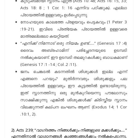
കുടുംബമായി സ്നാനം ഏറ്റത് (Acts 10: 48; Acts 16: 15, 33;
Acts 18: 8 ; 1 Cor. 1: 16 എന്നിവ പഠിക്കുക). എല്ലാ
പ്രായത്തിൽ ഉള്ളവരും ഉൾപ്പെടുന്നു
നോഹയുടെ കാലത്തേ പ്രളയവും പെട്ടകവും (1 Peter 3
:19-21). ഇവിടെ പ്രത്യേക പ്രായത്തിൽ ഉള്ളവരെ
മാത്രമല്ലലോ കയറ്റിയത്.
“
എനിക്ക് നിന്നോട് ഒരു നിയമം ഉണ്ട്….
.” (Genesis 17 :4)
ദൈവം അബ്രഹാമിന് പരിച്ഛേദനയുടെ ഉടമ്പടി
നൽകുകയാണ്. ഈ ഉടമ്പടി തലമുറകൾക്കു ബാധകമാണ്
(Genesis 17 :1 -14 ; Col .2 :11).
ജനം ചെങ്കടൽ കടന്നതിൽ ശിശുക്കൾ ഇല്ല എന്ന്
എങ്ങനെ പറയും? മുതിർന്നവരും ശിശുക്കളും പല
പ്രായത്തിൽ ഉള്ളവരും ഈ കൂട്ടത്തിൽ ഉണ്ടായിരുന്നു.
ഇത് സ്നാനത്തിനു ഒരു മുൻകുറിയെന്നു പൗലോസും
സാക്ഷിക്കുന്നു എങ്കിൽ ശിശുക്കൾക്ക് ക്രിസ്തീയ സ്നാനം
വിലക്കുന്നത് കല്പന ലംഘനം ആണ്. (Exodus 14; 1 Cor
.10:1, 2).
2). Acts 2:39; “
വാഗ്‌ദത്തം നിങ്ങൾക്കും നിങ്ങളുടെ മക്കൾക്കും….
”
എന്നതിനാൽ വാഗ്ദാനങ്ങൾ കുഞ്ഞുങ്ങൾക്കും നൽകപ്പെടുന്നു.