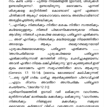
നാം കണ്ട പഴയ – പുതിയ നിയമങ്ങളിൽ (ഉടമ്പടി), ശിശുക്കൾ
ഉണ്ടായിരുന്നോ?. ഉണ്ടായിരുന്നു. ദൈവജനം എന്നത്
ശിശുക്കളെ മാറ്റിനിർത്തി കൊണ്ടാണ് എന്ന് എങ്ങനെ
ചിന്തിക്കാൻ ആകും? യെഹോവയാം ദൈവം അബ്രഹാമിനോട്
അരുളിച്ചെയ്തതു ശ്രദ്ധിക്കുക;
“….എനിക്കും നിങ്ങൾക്കും നിൻ്റെ ശേഷം നിൻ്റെ സന്തതിക്കും
മധ്യേയുള്ളതും നിങ്ങൾ പ്രമാണിക്കേണ്ടതുമായ നിയമം
ആവിതു: നിങ്ങൾ പുരഷപ്രജ ഒക്കെയും പരിച്ഛേദന ഏൽക്കണം
….. അത് എനിക്കും നിങ്ങൾക്കും മദ്ധ്യേയുള്ള നിയമത്തിൻ്റെ
അടയാളം ആകും. തലമുറതലമുറയായി
പുരുഷപ്രജയൊക്കെയും പരിച്ഛേദന ഏൽക്കണം …….
‘അഗ്രചർമിയായ പുരുഷപ്രജയെ പരിച്ഛേദന
ഏൽക്കാതിരുന്നാൽ ജനത്തിൽ നിന്നും ഛേദിച്ചുകളയേണം:
അവൻ എൻ്റെ നിയമം ലങ്കിച്ചിരിക്കുന്നു.’ ഈ കുഞ്ഞുങ്ങൾ ഇത്
മൂലം ദൈവജനം എന്ന സമൂഹത്തിൻ്റെ ഭാഗം ആകുന്നു
(Genesis 17: 10-14). [ദൈവം മോശയോട് കല്പിക്കുന്നത്;
“…..ഒരു സ്ത്രീ ഗർഭം ധരിച്ചു ആൺകുഞ്ഞിനെ പ്രസവിച്ചാൽ
….എട്ടാം ദിവസം അവൻ്റെ അഗ്രചർമ്മം പരിച്ഛേദന
ചെയ്യണം…
“(ലേവ്യ 12 :3 )]
പുതിയനിയമത്തിൽ ഉടമ്പടി വഴി ലഭിക്കുന്ന വാഗ്‌ദത്തം
മുതിർന്നവർക്ക് മാത്രമല്ല മക്കൾക്കും ലഭിക്കുന്നു; “
വാഗ്‌ദത്തം
നിങ്ങൾക്കും നിങ്ങളുടെ മക്കൾക്കും നമ്മുടെ
ദൈവമായ കർത്താവ് വിളിച്ചു വരുത്തുന്ന ദൂരസ്ഥന്മാരായ