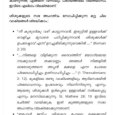
കാണുന്നത്; എങ്ങനെ വന്നാലും പ്രായത്തിലെ വ്യത്യാസം
ഇവിടെ എല്ലാം വ്യക്‌തമാണ്‌.
ശിശുക്കളുടെ സഭ അംഗത്വം സോചിപ്പിക്കുന്ന മറ്റു ചില
വാക്യങ്ങൾ ശ്രദ്ധിക്കാം ;
“
നീ കുരുടർകു വഴി കാട്ടുന്നവൻ. ഇരുട്ടിൽ ഉള്ളവർക്ക്
വെളിച്ചം മൂഡരെ പഠിപ്പിക്കുന്നവൻ, ശിശുക്കൾക്ക്
ഉപദേഷ്ടാവ് എന്ന് ഉറച്ചുമിരിക്കുന്നുവെങ്കിൽ ….
” (Roman
2: 20)
“
….നിങ്ങളെ വിളിക്കുന്ന ദൈവത്തിന് യോഗ്യമായ
നടക്കുവാൻ തക്കവണ്ണം ഞങ്ങൾ നിങ്ങളിൽ
ഓരോരുത്തനെ അപ്പൻ മക്കളെ എന്ന പോലെ
പ്രബോധിപ്പിച്ചും ഉത്‍സാഹിപ്പിച്ചും ….
” (1 Thessalonians
2: 12). മുകളിലെ രണ്ടു വാക്യങ്ങളിലും ആദിമസഭയിൽ
പ്രബോധനവും ഉപദേശവും നിലനിന്നിരുന്നു എന്നും
ആയതു ശിശുക്കൾ ഉൾപ്പെടെ ഉള്ളവർക്ക് നൽകപ്പെട്ടു
എന്നും മനസിലാക്കുന്നു. St. Mathew 28: 19 ഇവിടെ
ചേർത്ത് വായിക്കുക. ഇത് കുഞ്ഞുങ്ങളുടെ സഭാ
അംഗത്വം വ്യക്തമാക്കുന്നതാണ്.
“
ഇപ്പോൾ ജനിച്ച ശിശുവെ പോലെ രക്ഷക്കായി