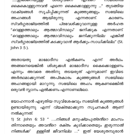
കൈകൊള്ളുന്നവൻ എന്നെ കൈക്കൊള്ളുന്നു ..
.” തുടങ്ങിയ
വാക്യങ്ങൾ സൂചിപ്പിക്കുന്നത് കുഞ്ഞുങ്ങളും സഭയിലെ
അംഗങ്ങൾ ആയിരുന്നു എന്നതാണ്. കാരണം
സ്വർഗ്ഗരാജ്യത്തിൽ പ്രവേശിക്കുവാനുള്ള അർഹത
“
വെള്ളത്താലും ആത്മാവിനാലും
” ജനിക്കുക എന്നതാണ്.
“
വെള്ളത്താലും ആത്മാവിനാലും ജനിക്കുന്നില്ല എങ്കിൽ
സ്വർഗ്ഗരാജ്യത്തിൽ കടക്കുവാൻ ആർക്കും സാധിക്കില്ല.
” (St.
John 3 :5 ).
അതായതു മാമോദീസ എൽകണം എന്ന് അർഥം.
അങ്ങനെയെങ്കിൽ ശിശുക്കൾ മാമോദീസ കൈക്കൊള്ളണം
എന്നും അവരെ അതിനു തടയരുത് എന്നുമാണ് ഇവിടെ
അർത്ഥമാക്കുന്നത്. അപ്രകാരം കുഞ്ഞുങ്ങൾ സഭയിലെ
അംഗങ്ങളായി മാറുന്നു. സഭയിലെ അംഗം ആകണമെങ്കിൽ
ഒരുവൻ സ്നാനം ഏൽക്കണം എന്നാണല്ലോ.
യോഹന്നാൻ എഴുതിയ സുവിശേഷവും സഭയിൽ കുഞ്ഞുങ്ങൾ
ഉണ്ടായിരുന്നു എന്ന് വ്യക്തമാക്കുന്ന സൂചനകൾ ആണ്
നൽകുന്നത്.
1) St .John 6: 53 ” …
.നിങ്ങൾ മനുഷ്യപുത്രൻ്റെ മാംസം
തിന്നാതെയും അവൻ്റെ രക്തം കുടിക്കാതെയും ഇരുന്നാൽ
നിങ്ങൾക്ക് ഉള്ളിൽ ജീവനില്ല
…” ഇത് യേശുതമ്പുരാൻ