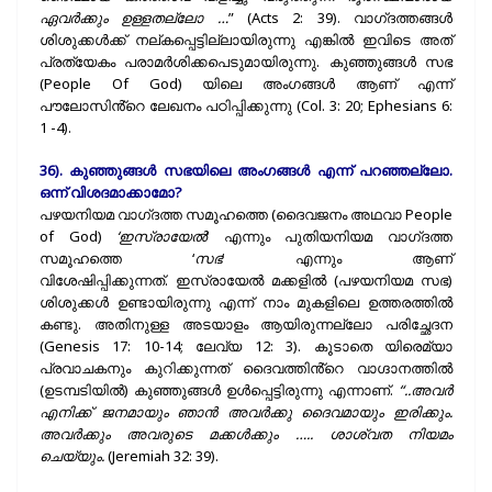
ഏവർക്കും ഉള്ളതല്ലോ …
” (Acts 2: 39). വാഗ്‌ദത്തങ്ങൾ
ശിശുക്കൾക്ക് നല്കപ്പെട്ടില്ലായിരുന്നു എങ്കിൽ ഇവിടെ അത്
പ്രത്യേകം പരാമർശിക്കപെടുമായിരുന്നു. കുഞ്ഞുങ്ങൾ സഭ
(People Of God) യിലെ അംഗങ്ങൾ ആണ് എന്ന്
പൗലോസിൻ്റെ ലേഖനം പഠിപ്പിക്കുന്നു (Col. 3: 20; Ephesians 6:
1 -4).
36). കുഞ്ഞുങ്ങൾ സഭയിലെ അംഗങ്ങൾ എന്ന് പറഞ്ഞല്ലോ.
ഒന്ന് വിശദമാക്കാമോ?
പഴയനിയമ വാഗ്‌ദത്ത സമൂഹത്തെ (ദൈവജനം അഥവാ People
of God)
‘ഇസ്രായേൽ
‘ എന്നും പുതിയനിയമ വാഗ്‌ദത്ത
സമൂഹത്തെ ‘
സഭ
‘ എന്നും ആണ്
വിശേഷിപ്പിക്കുന്നത്. ഇസ്രായേൽ മക്കളിൽ (പഴയനിയമ സഭ)
ശിശുക്കൾ ഉണ്ടായിരുന്നു എന്ന് നാം മുകളിലെ ഉത്തരത്തിൽ
കണ്ടു. അതിനുള്ള അടയാളം ആയിരുന്നല്ലോ പരിച്ഛേദന
(Genesis 17: 10-14; ലേവ്യ 12: 3). കൂടാതെ യിരെമ്യാ
പ്രവാചകനും കുറിക്കുന്നത് ദൈവത്തിൻ്റെ വാഗ്ദാനത്തിൽ
(ഉടമ്പടിയിൽ) കുഞ്ഞുങ്ങൾ ഉൾപ്പെട്ടിരുന്നു എന്നാണ്.
“..അവർ
എനിക്ക് ജനമായും ഞാൻ അവർക്കു ദൈവമായും ഇരിക്കും.
അവർക്കും അവരുടെ മക്കൾക്കും ….. ശാശ്വത നിയമം
ചെയ്യും.
(Jeremiah 32: 39).