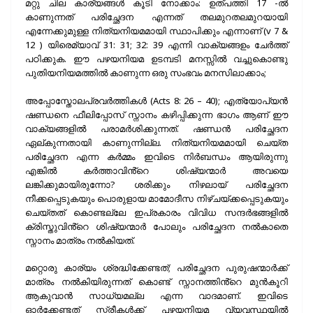
മറ്റു ചില കാര്യങ്ങൾ കൂടി നോക്കാം: ഉത്പത്തി 17 -ൽ
കാണുന്നത് പരിച്ഛേദന എന്നത് തലമുറതലമുറയായി
എന്നേക്കുമുള്ള നിത്യനിയമമായി സ്ഥാപിക്കും എന്നാണ് (v 7 &
12 ) യിരെമ്യാവ്‌ 31: 31; 32: 39 എന്നി വാക്യങ്ങഉം ചേർത്ത്
പഠിക്കുക. ഈ പഴയനിയമ ഉടമ്പടി മനസ്സിൽ വച്ചുകൊണ്ടു
പുതിയനിയമത്തിൽ കാണുന്ന ഒരു സംഭവം മനസിലാക്കാം;
അപ്പോസ്തോലപ്രവർത്തികൾ (Acts 8: 26 – 40); എത്യോപ്യൻ
ഷണ്ഡനെ ഫീലിപ്പോസ് സ്നാനം കഴിപ്പിക്കുന്ന ഭാഗം ആണ് ഈ
വാക്യങ്ങളിൽ പരാമർശിക്കുന്നത്. ഷണ്ഡൻ പരിച്ഛേദന
ഏല്കുന്നതായി കാണുന്നില്ല. നിത്യനിയമമായി ചെയ്ത
പരിച്ഛേദന എന്ന കർമ്മം ഇവിടെ നിർബന്ധം ആയിരുന്നു
എങ്കിൽ കർത്താവിൻ്റെ ശിഷ്യന്മാർ അവയെ
ലങ്കിക്കുമായിരുന്നോ? ശരിക്കും നിഴലായ് പരിച്ഛേദന
നീക്കപ്പെടുകയും പൊരുളായ മാമോദീസ നിഴ്ചയ്ക്കപ്പെടുകയും
ചെയ്തത് കൊണ്ടല്ലേ ഇപ്രകാരം വിവിധ സന്ദർഭങ്ങളിൽ
ക്രിസ്തുവിൻ്റെ ശിഷ്യന്മാർ പോലും പരിച്ഛേദന നൽകാതെ
സ്നാനം മാത്രം നൽകിയത്.
മറ്റൊരു കാര്യം ശ്രദ്ധിക്കേണ്ടത്; പരിച്ഛേദന പുരുഷന്മാർക്ക്
മാത്രം നൽകിയിരുന്നത് കൊണ്ട് സ്നാനത്തിൻ്റെ മുൻകൂറി
ആകുവാൻ സാധ്യമല്ല എന്ന വാദമാണ്. ഇവിടെ
ഓർക്കേണ്ടത് സ്ത്രീകൾക്ക് പഴയനിയമ വ്യവസ്ഥയിൽ