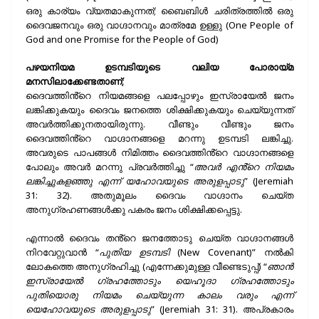
ഒരു കാര്യം വ്യതമാകുന്നത്; ബൈബിൾ ചരിത്രത്തിൽ ഒരു
ദൈവജനവും ഒരു വാഗ്ദാനവും മാത്രമേ ഉള്ളു (One People of
God and one Promise for the People of God)
പഴയനിയമ ഉടമ്പടിയുടെ വലിയ പോരായ്മ
മനസിലാക്കേണ്ടതാണ്;
ദൈവത്തിൻ്റെ നിയമങ്ങളെ പലപ്പോഴും ഇസ്രായേൽ ജനം
ലങ്കിക്കുകയും ദൈവം ജനത്തെ ശിക്ഷിക്കുകയും ചെയ്യുന്നത്
അവർത്തിക്കുനതായിരുന്നു. വീണ്ടും വീണ്ടും ജനം
ദൈവത്തിൻ്റെ വാഗ്ദാനങ്ങളെ മറന്നു ഉടമ്പടി ലങ്കിച്ചു.
അവരുടെ പാപങ്ങൾ നിമിത്തം ദൈവത്തിൻ്റെ വാഗ്ദാനങ്ങളെ
പോലും അവർ മറന്നു പ്രവർത്തിച്ചു “
അവർ എൻ്റെ നിയമം
ലങ്കിച്ചുകളഞ്ഞു എന്ന് യഹോവയുടെ അരുളപ്പാടു
” (Jeremiah
31: 32). അതുമൂലം ദൈവം വാഗ്ദാനം ചെയ്ത
അനുഗ്രഹണങ്ങൾക്കു പകരം ജനം ശിക്ഷിക്കപ്പെട്ടു.
എന്നാൽ ദൈവം തൻ്റെ ജനത്തോടു ചെയ്ത വാഗ്ദാനങ്ങൾ
നിറവേറ്റുവാൻ “
പുതിയ ഉടമ്പടി
(New Covenant)” നൽകി
ലോകത്തെ അനുഗ്രഹിച്ചു (എന്നേക്കുമുള്ള വീണ്ടെടുപ്പ്) “
ഞാൻ
ഇസ്രായേൽ ഗ്രഹത്തോടും യെഹൂദാ ഗ്രഹത്തോടും
പുതിയൊരു നിയമം ചെയ്യുന്ന കാലം വരും എന്ന്
യെഹോവയുടെ അരുളപ്പാടു
” (Jeremiah 31: 31). അപ്രകാരം