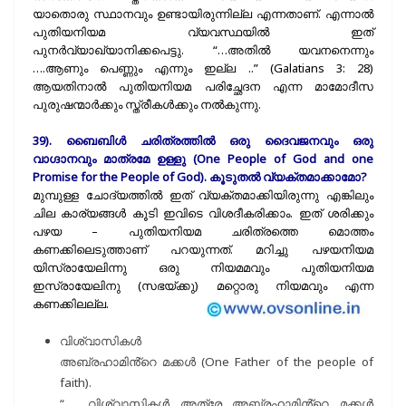
യാതൊരു സ്ഥാനവും ഉണ്ടായിരുന്നില്ല എന്നതാണ്. എന്നാൽ
പുതിയനിയമ വ്യവസ്ഥയിൽ ഇത്
പുനർവ്യാഖ്യാനിക്കപെട്ടു. “…അതിൽ യവനനെന്നും
….ആണും പെണ്ണും എന്നും ഇല്ല ..” (Galatians 3: 28)
ആയതിനാൽ പുതിയനിയമ പരിച്ഛേദന എന്ന മാമോദീസ
പുരുഷന്മാർക്കും സ്ത്രീകൾക്കും നൽകുന്നു.
39). ബൈബിൾ ചരിത്രത്തിൽ ഒരു ദൈവജനവും ഒരു
വാഗ്ദാനവും മാത്രമേ ഉള്ളു (One People of God and one
Promise for the People of God). കൂടുതൽ വ്യക്തമാക്കാമോ?
മുമ്പുള്ള ചോദ്യത്തിൽ ഇത് വ്യക്തമാക്കിയിരുന്നു എങ്കിലും
ചില കാര്യങ്ങൾ കൂടി ഇവിടെ വിശദീകരിക്കാം. ഇത് ശരിക്കും
പഴയ – പുതിയനിയമ ചരിത്രത്തെ മൊത്തം
കണക്കിലെടുത്താണ് പറയുന്നത്. മറിച്ചു പഴയനിയമ
യിസ്രായേലിന്നു ഒരു നിയമമവും പുതിയനിയമ
ഇസ്രായേലിനു (സഭയ്ക്കു) മറ്റൊരു നിയമവും എന്ന
കണക്കിലല്ല.
വിശ്വാസികൾ
അബ്രഹാമിൻ്റെ മക്കൾ (One Father of the people of
faith).
“…. വിശ്വാസികൾ അത്രേ അബ്രഹാമിൻ്റെ മക്കൾ