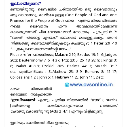
ഇല്ലായിരുന്നോ?
ഉണ്ടായിരുന്നു. ബൈബിൾ ചരിത്രത്തിൽ ഒരു ദൈവജനവും
ഒരു വാഗ്ദാനവും മാത്രമേ ഉള്ളു (One People of God and one
Promise for the People of God) പഴയ – പുതിയ നിയമ പ്രകാരം
നമ്മെ ദൈവജനം എന്ന അവകാശത്തിലേക്കാണ്
കൊണ്ടുവന്നത്. ചില വേദഭാഗങ്ങൾ നോക്കാം; പുറപ്പാട് 6: 7:
“
ഞാൻ നിങ്ങളെ എനിക്ക് ജനമാക്കി കൊള്ളുകയും ഞാൻ
നിങ്ങൾക്കു ദൈവമായിരിക്കുകയും ചെയ്യും
“; 1 Peter 2:9 -10
“…..ഇപ്പോഴോ ദൈവത്തിന്റെ ജനം …
”
Please refer പഴയനിയമം; Malachi 2:10; Exodus 19: 5 -6; Judges
20:2; Deuteronomy 7: 6; 4: 37; 14:2; 23: 5; 26: 18; 28: 9; I kings 3:
8; Isaiah 41:8-9; Ezekiel 20:5; Psalms 44: 3; Malachi 3:17
etc. പുതിയനിയമം : St.Mathew 23: 8-9; Romans 8: 15-17;
Collossians 1:2; I John 5: 1; Hebrew 11:25; John 11:52 etc
പഴയ നിയമത്തിൽ
ദൈവജന സമുഹത്തെ
“
ഇസ്രായേൽ
” എന്നും പുതിയ നിയമത്തിൽ
“
സഭ
“
(Church)
[
കർത്താവു രക്ഷിക്കപെടുന്നവരെ സഭയോട്
ചേർത്തുകൊണ്ടിരുന്നു
(Acts 2 :47 )] എന്നും വിളിക്കുന്നു.
ഇനിയും ചോദ്യത്തിൻ്റെ ഉത്തരം ;