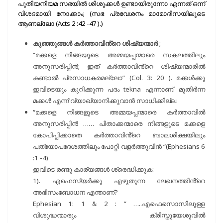
പുതിയനിയമ സഭയിൽ ശിശുക്കൾ ഉണ്ടായിരുന്നോ എന്നത് ഒന്ന്
വിശദമായി നോക്കാം; (സഭ പ്രവേശനം മാമോദീസയിലൂടെ
ആണല്ലോ (Acts 2 :42 -47 ).)
കുഞ്ഞുങ്ങൾ കർത്താവിൻ്റെ ശിഷ്യന്മാർ
;
“മക്കളെ നിങ്ങയുടെ അമ്മയപ്പന്മാരെ സകലത്തിലും
അനുസരിപ്പിൻ; ഇത് കർത്താവിൻ്റെ ശിഷ്യന്മാരിൽ
കണ്ടാൽ പ്രസാധകരമല്ലോ” (Col. 3: 20 ). മക്കൾക്കു
ഇവിടെയും കുറിക്കുന്ന പദം tekna എന്നാണ്. മുതിർന്ന
മക്കൾ എന്ന് വ്യാഖ്യാനിക്കുവാൻ സാധിക്കില്ല.
“മക്കളെ നിങ്ങളുടെ അമ്മയപ്പന്മാരെ കർത്താവിൽ
അനുസരിപ്പിൻ …… പിതാക്കന്മാരെ നിങ്ങളുടെ മക്കളെ
കോപിപ്പിക്കാതെ കർത്താവിൻ്റെ ബാലശിക്ഷയിലും
പത്യോപദേശത്തിലും പോറ്റി വളർത്തുവിൻ “(Ephesians 6
:1 -4)
ഇവിടെ രണ്ടു കാര്യങ്ങൾ ശ്രെദ്ധിക്കുക:
1). എഫെസ്യർക്കു എഴുതുന്ന ലേഖനത്തിൻ്റെ
അഭിസംബോധന എന്താണ്?
Ephesian 1: 1 & 2 : ” …..എഫെസൊസിലുള്ള
വിശുദ്ധന്മാരും ക്രിസ്തുയേശുവിൽ