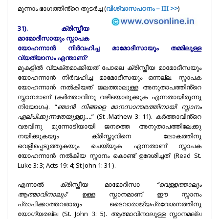
മൂന്നാം ഭാഗത്തിൻ്റെ തുടർച്ച (
വിശ്വാസപഠനം – III >>
)
31). ക്രിസ്തീയ
മാമോദീസായും സ്നാപക
യോഹന്നാൻ നിർവഹിച്ച മാമോദീസായും തമ്മിലുള്ള
വ്യത്യാസം എന്താണ്?
മുകളിൽ വ്യക്തമാക്കിയത് പോലെ ക്രിസ്തീയ മാമോദീസയും
യോഹന്നാൻ നിർവഹിച്ച മാമോദീസയും ഒന്നല്ല. സ്നാപക
യോഹന്നാൻ നൽകിയത് ജലത്താലുള്ള അനുതാപത്തിൻ്റെ
സ്നാനമാണ് (കർത്താവിനു വഴിയൊരുക്കുക എന്നതായിരുന്നു
നിയോഗം). “
ഞാൻ നിങ്ങളെ മാനസാന്തരത്തിനായി സ്നാനം
ഏല്പിക്കുന്നതേയുള്ളു….
” (St .Mathew 3: 11). കർത്താവിൻ്റെ
വരവിനു മുന്നോടിയായി ജനത്തെ അനുതാപത്തിലേക്കു
നയിക്കുകയും ക്രിസ്തുവിനെ ലോകത്തിനു
വെളിപ്പെടുത്തുകയും ചെയ്യുക എന്നതാണ് സ്നാപക
യോഹന്നാൻ നൽകിയ സ്നാനം കൊണ്ട് ഉദേശിച്ചത്‌ (Read St.
Luke 3: 3; Acts 19: 4; St John 1: 31 ).
എന്നാൽ ക്രിസ്തീയ മാമോദീസാ
“വെള്ളത്താലും
ആത്മാവിനാലും
” ഉള്ള സ്നാനമാണ്. ഈ സ്നാനം
പ്രാപിക്കാത്തവരാരും ദൈവാരാജ്യപ്രവേശനത്തിനു
യോഗ്യരല്ല (St. John 3: 5). ആത്മാവിനാലുള്ള സ്നാനമല്ല