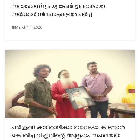
സഭാക്കേസിലും യു ടേൺ ഉണ്ടാകുമോ ;
സർക്കാർ നിലപാടുകളിൽ ചർച്ച
March 14, 2026
പരിശുദ്ധ കാതോലിക്കാ ബാവയെ കാണാൻ
കൊതിച്ച വിഷ്ണുവിന്റെ ആഗ്രഹം സഫലമായി