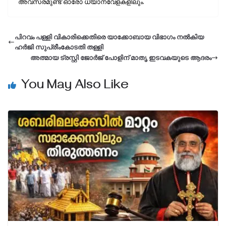
അവസരമുണ്ട് ഓരോ ധ്യാനവേളകളിലും.
പിറവം പള്ളി വികാരിക്കെതിരെ യാക്കോബായ വിഭാഗം നല്‍കിയ
ഹര്‍ജി സുപ്രീംകോടതി തള്ളി
അത്മായ ട്രസ്റ്റി ജോര്‍ജ് പോളിന് മാതൃ ഇടവകയുടെ ആദരം
You May Also Like