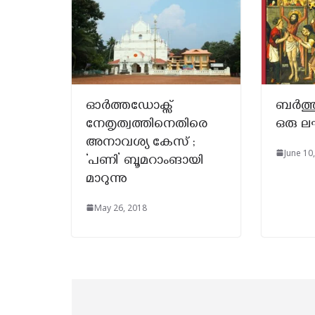
ഓർത്തഡോക്സ്‌
ബർത്ത
നേതൃത്വത്തിനെതിരെ
ഒരു ലഘ
അനാവശ്യ കേസ് ;
June 10
‘പണി’ ബൂമറാംങായി
മാറുന്നു
May 26, 2018