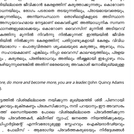
വറുതിയില്ലാതെ ജീവിക്കാൻ കേരളത്തിന് കരുത്താക്കുന്നതും. കൊറോണ
ോധനയിലും, രോഗം പടരാതെ തടയുന്നതിലും, പ്രായമായവരെയും,
സിക്കുന്നതിലും, അന്യസംസ്ഥാന തൊഴിലാളികളുടെ അടിസ്ഥാന
ളം അസൂയാവഹമായ നേട്ടമാണ് കൈവരിച്ചത്. അത്യാധുനിക സമ്പന്ന
ംസ്ഥാനങ്ങളുമൊക്കെയും കൊറോണ വൈറസിന് മുന്നിൽ അടിയറവ്
ിനു മുന്നിൽ നിവർന്നു നിൽക്കുന്നത്. ഇന്ത്യയിൽ ജീവിത
ിൽ നിൽക്കുന്ന കേരളത്തിന്, പതിറ്റാണ്ടുകളായി കേരളം വിവിധ
ദ്യാഭാസ – പൊതുവിതരണ ശൃംഖലയുടെ കരുത്തും, ആഴവും, നാം
 സഹായകമാണ്. എങ്കിലും നിപ്പാ വൈറസ് കാലഘട്ടത്തിലും, പ്രളയ
 , കരുതലും, പ്രതിരോധവും അതിലും തീക്ഷ്ണമായി ഇപ്പോഴും നാം
കഴിയുന്നുണ്ടെങ്കിൽ അതിന് ഒരേയൊരു അവകാശി ജനാഭിമുഖ്യമുള്ള
more, do more and become more, you are a leader.
(John Quincy Adams
).
ിൽ വിശ്രമില്ലാതെ നയിക്കുന്ന മുഖ്യമന്ത്രി ശ്രീ .പിണറായി
ചറെയും മുക്തകണ്ഠം പ്രശംസിക്കാനും, നന്ദി പറയാനും ഈ അവസരം
ത്ത് സൈന്യത്തെ പോലെ വിശ്രമമില്ലാതെ പ്രവർത്തിക്കുന്ന
 പ്രവർത്തകർ, ക്ലീനിങ് സ്റ്റാഫ്, ജനത്തെ നിയന്ത്രിക്കുകയും
പാർട്ട്മെന്റ് എന്നിവരോടുമുള്ള സ്നേഹവും ഐക്യദാർഢ്യവും
െയും , പോലീസ് – ആരോഗ്യ പ്രവർത്തകരുടെയും നിർദ്ദേശങ്ങൾ