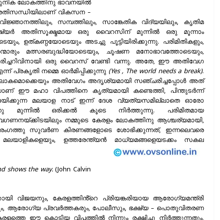
ധുനിക ലോകത്തിനു ഭാവനയിൽ
പ്രതിസന്ധിയിലാണ് വികസന –
്ഞാനത്തിലും, സമ്പത്തിലും, സാങ്കേതിക വിദ്യയിലും, കൃതിമ
ുഷ്യർ അതിസൂക്ഷ്മമായ ഒരു വൈറസിന് മുന്നിൽ ഒരു മൂന്നാം
, ഉത്കണ്ഠയോടെയും അടച്ചു പൂട്ടിയിരിക്കുന്നു. പരിമിതികളും,
ന്മാരും മത്സരബുദ്ധിയോടെയും, ചൂഷണ മനോഭാവത്തോടെയും,
രിച്ചറിവിനായി ഒരു വൈറസ് വേണ്ടി വന്നു. അതേ, ഈ അതിവേഗ
് പ്രകൃതി നമ്മെ ഓർമിപ്പിക്കുന്നു
(Yes , The world needs a break)
.
കമൊക്കെയും അതിവേഗം അദൃശ്യമായി സഞ്ചരിച്ചപ്പോൾ അത്
െയാണ് ഈ മഹാ വിപത്തിനെ കൃത്യമായി കണ്ടെത്തി, പിന്തുടർന്ന്
ജയിക്കുന്ന മലയാള നാട് ഇന്ന് ദേശ വ്യത്യസമില്ലാതെ ഓരോ
 മുന്നിൽ ഒരിക്കൽ കൂടെ നിർത്തുന്നു. പരിമിതമായ
 അവഗണനയ്ക്കിടയിലും നമ്മുടെ കേരളം ലോകത്തിനു ആശ്ചര്യമായി,
ംഗത്തു സുവർണ കിരണങ്ങളോടെ ശോഭിക്കുന്നത്, ഇന്നലെവരെ
മലയാളികളെയും, ഉത്തരേന്ത്യൻ മാധ്യമങ്ങളെയടക്കം സകല
nd shows the way.
(John Calvin
ായി വിജയനും, കേരളത്തിൻ്റെ പ്രിയങ്കരിയായ ആരോഗ്യമന്ത്രി
കുകയും, ആരോഗ്യ പ്രവർത്തകരും, പോലീസും, ഭക്ഷ്യ – പൊതുവിതരണ
േരളത്തെ ഈ കൊടിയ വിപത്തിൽ നിന്നും രക്ഷിച്ചു നിർത്തുന്നതും,