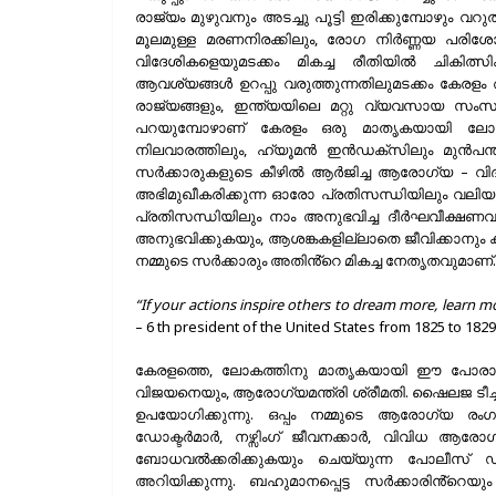
രാജ്യം മുഴുവനും അടച്ചു പൂട്ടി ഇരിക്കുമ്പോഴും 
മൂലമുള്ള മരണനിരക്കിലും, രോഗ നിർണ്ണയ പരിശ
വിദേശികളെയുമടക്കം മികച്ച രീതിയിൽ ചികിത്
ആവശ്യങ്ങൾ ഉറപ്പു വരുത്തുന്നതിലുമടക്കം കേര
രാജ്യങ്ങളും, ഇന്ത്യയിലെ മറ്റു വ്യവസായ സ
പറയുമ്പോഴാണ് കേരളം ഒരു മാതൃകയായി ലോകത്ത
നിലവാരത്തിലും, ഹ്യൂമൻ ഇൻഡക്സിലും മുൻപന്തിയ
സർക്കാരുകളുടെ കീഴിൽ ആർജിച്ച ആരോഗ്യ – വി
അഭിമുഖീകരിക്കുന്ന ഓരോ പ്രതിസന്ധിയിലും വലിയ
പ്രതിസന്ധിയിലും നാം അനുഭവിച്ച ദീർഘവീക്ഷണവും
അനുഭവിക്കുകയും, ആശങ്കകളില്ലാതെ ജീവിക്കാനും 
നമ്മുടെ സർക്കാരും അതിൻ്റെ മികച്ച നേതൃതവുമാണ്.
“If your actions inspire others to dream more, learn 
– 6 th president of the United States from 1825 to 1829
കേരളത്തെ, ലോകത്തിനു മാതൃകയായി ഈ പോരാട്ടത്ത
വിജയനെയും, ആരോഗ്യമന്ത്രി ശ്രീമതി. ഷൈലജ ടീച്
ഉപയോഗിക്കുന്നു. ഒപ്പം നമ്മുടെ ആരോഗ്യ രംഗ
ഡോക്ടർമാർ, നഴ്സിംഗ് ജീവനക്കാർ, വിവിധ ആരോഗ്യ
ബോധവൽക്കരിക്കുകയും ചെയ്യുന്ന പോലീസ് ഡിപ്
അറിയിക്കുന്നു. ബഹുമാനപ്പെട്ട സർക്കാരിൻ്റ