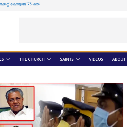
േറ്റ്‌ കോളേജ്‌ 75-മത്
സംസ്കാരം വീണ്ടും തടസ്സപ്പെടുത്തി
ുടെ തിരഞ്ഞെടുപ്പ് ; സ്ഥാനാർത്ഥികളെ
ത്രാൻ തിരെഞ്ഞെടുപ്പ് ; അന്തിമ
ായി
ഡി സതീശൻ ദേവലോകം അരമന
ES
THE CHURCH
SAINTS
VIDEOS
ABOUT 