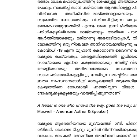
രണ്ടാം ലോക മഹായുദ്ധത്തിനു ശേഷമുള്ള അത്യാ
പോലും സങ്കൽപ്പിക്കാൻ കഴിയാത്ത ആഴത്തിലുള്ള 
വിക്വസര – അവികിസിത രാജ്യങ്ങളൊക്കെയും. വിജ
സുരക്ഷിത ബോധത്തിലും വിശ്വസിച്ചിരുന്ന മന
ലോകമഹായുദ്ധത്തിൽ എന്നപോലെ ഇന്ന് ഭീതിയോടെയും
പരിധികളുമില്ലാതെ രാജ്യങ്ങളും അതിലെ പൗര
ആർത്തിയോടെയും മതിമറന്നു അടരാടിയപ്പോൾ, തി
ലോകത്തിനു ഒരു നിശ്ചലത അനിവാര്യമായിരുന്നു എന്ന
കോവിഡ് -19 എന്ന വുഹാൻ കൊറോണ വൈറസ് ലോ
നമ്മുടെ രാജ്യത്തും, കേരളത്തിലുമെത്തി. ഇവിട
സാധ്യമായ എല്ലാ കരുത്തോടെയും നേരിട്ട് വി
കേരളീയനെയും അഭിമാനത്തോടെ ലോകത്തിനു
സാഹചര്യങ്ങൾക്കുള്ളിലും, നേരിടുന്ന രാഷ്ട്രീയ
ഇതര സംസ്ഥാനങ്ങൾക്ക് മാതൃകയായി ആരോഗ്യര
കേരളത്തിനെ മോശമായി പറഞ്ഞിരുന്ന വിദേശ 
ദോഷദൃക്കുകളുടെയും വായടിപ്പിക്കുന്നതാണ്.
A leader is one who knows the way, goes the way, a
Maxwell – American Author & Speaker)
നമ്മുടെ ആദരണീയനായ മുഖ്യമന്ത്രി ശ്രീ. പിണറ
ശ്രീമതി. ഷൈലജ ടീച്ചറും മുന്നിൽ നിന്ന് നയിക്
വകുപ്പും രാപകൽ ഭേദമന്യേ അദ്ധ്വാനിച്ചുമാണ് ക