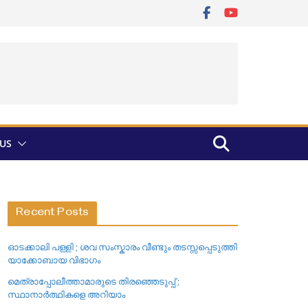
US
Recent Posts
ഓടക്കാലി പള്ളി ; ശവ സംസ്കാരം വീണ്ടും തടസ്സപ്പെടുത്തി
യാക്കോബായ വിഭാഗം
മെത്രാപ്പോലീത്താമാരുടെ തിരഞ്ഞെടുപ്പ് ;
സ്ഥാനാർത്ഥികളെ അറിയാം