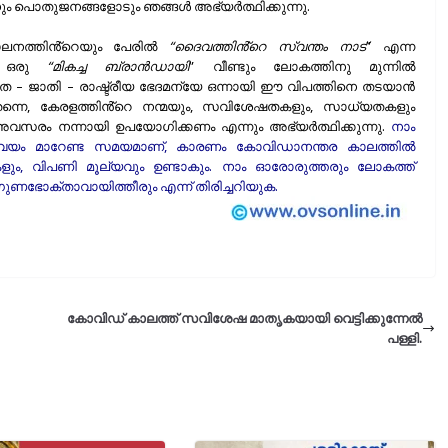
പൊതുജനങ്ങളോടും ഞങ്ങൾ അഭ്യർത്ഥിക്കുന്നു.
ാലനത്തിൻ്റെയും പേരിൽ
“ദൈവത്തിൻ്റെ സ്വന്തം നാട്
” എന്ന
ും ഒരു
“മികച്ച ബ്രാൻഡായി
” വീണ്ടും ലോകത്തിനു മുന്നിൽ
ത – ജാതി – രാഷ്ട്രീയ ഭേദമന്യേ ഒന്നായി ഈ വിപത്തിനെ തടയാൻ
െ തന്നെ, കേരളത്തിൻ്റെ നന്മയും, സവിശേഷതകളും, സാധ്യതകളും
രം നന്നായി ഉപയോഗിക്കണം എന്നും അഭ്യർത്ഥിക്കുന്നു.
നാം
സ്വയം മാറേണ്ട സമയമാണ്, കാരണം കോവിഡാനന്തര കാലത്തിൽ
ും, വിപണി മൂല്യവും ഉണ്ടാകും. നാം ഓരോരുത്തരും ലോകത്ത്
ണഭോക്താവായിത്തീരും എന്ന് തിരിച്ചറിയുക.
കോവിഡ് കാലത്ത് സവിശേഷ മാതൃകയായി വെട്ടിക്കുന്നേൽ
പള്ളി.