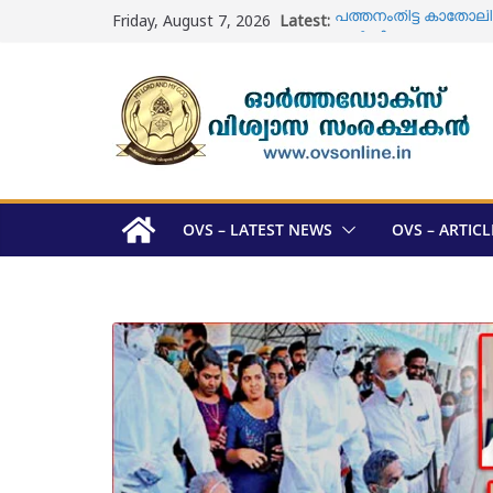
Skip
Friday, August 7, 2026
Latest:
പത്തനംതിട്ട കാതോലിക്ക
to
വാർഷികാഘോഷം
content
ഓടക്കാലി പള്ളി ; ശവ 
യാക്കോബായ വിഭാഗം
മെത്രാപ്പോലീത്താമാര
അറിയാം
ഓർത്തഡോക്സ് സഭ മെ
സ്ഥാനാർത്ഥി പട്ടികയ
മുഖ്യമന്ത്രി വി 
സന്ദർശിച്ചു
OVS – LATEST NEWS
OVS – ARTICL