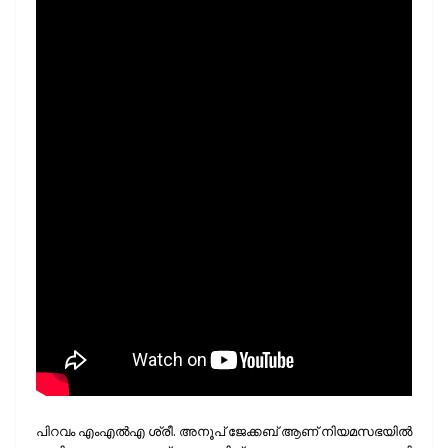
പിറവം എംഎല്‍എ ശ്രീ. അനൂപ് ജേക്കബ് ആണ് നിയമസഭയിൽ