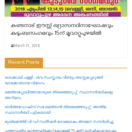
കണ്ടനാട് ഈസ്റ്റ്‌ ഭദ്രാസനദിനാഘോഷവും
കുടുംബസംഗമവും 15ന് മൂവാറ്റുപുഴയിൽ
March 31, 2018
Recent Posts
ഓടക്കാലി പള്ളി ; ശവ സംസ്കാരം വീണ്ടും തടസ്സപ്പെടുത്തി
യാക്കോബായ വിഭാഗം
മെത്രാപ്പോലീത്താമാരുടെ തിരഞ്ഞെടുപ്പ് ; സ്ഥാനാർത്ഥികളെ
അറിയാം
ഓർത്തഡോക്സ് സഭ മെത്രാൻ തിരെഞ്ഞെടുപ്പ് ; അന്തിമ
സ്ഥാനാർത്ഥി പട്ടികയായി
മുഖ്യമന്ത്രി വി ഡി സതീശൻ ദേവലോകം അരമന സന്ദർശിച്ചു
പത്തനംതിട്ട കാതോലിക്കേറ്റ്‌ കോളേജ്‌ 75-മത് വാർഷികാഘോഷം