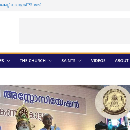
േറ്റ്‌ കോളേജ്‌ 75-മത്
സംസ്കാരം വീണ്ടും തടസ്സപ്പെടുത്തി
ുടെ തിരഞ്ഞെടുപ്പ് ; സ്ഥാനാർത്ഥികളെ
ത്രാൻ തിരെഞ്ഞെടുപ്പ് ; അന്തിമ
ായി
ഡി സതീശൻ ദേവലോകം അരമന
ES
THE CHURCH
SAINTS
VIDEOS
ABOUT 