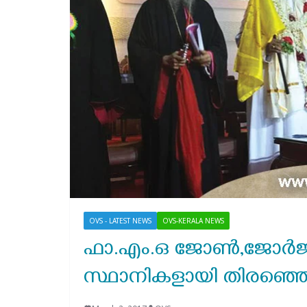
OVS - LATEST NEWS
OVS-KERALA NEWS
ഫാ.എം.ഒ ജോണ്‍,ജോര്‍ജ്
സ്ഥാനികളായി തിരഞ്ഞെടുക്