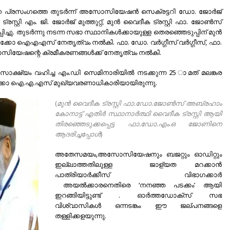
ന പ്രസംഗത്തെ തുടര്‍ന്ന് അസോസിയേഷന്‍ സെക്രട്ടറി ഡോ. ജോര്‍ജ്
സ്റ്റി എം. ജി. ജോര്‍ജ് മുത്തുറ്റ്, മുന്‍ വൈദീക ട്രസ്റ്റി ഫാ. ജോണ്‍സ്
്ചു. തുടര്‍ന്നു നടന്ന സഭാ സ്ഥാനികള്‍ക്കായുള്ള തെരഞ്ഞെടുപ്പിന് മുന്‍
ചാക്കോ ഐഎഎസ് നേതൃത്വം നല്‍കി. ഫാ. ഡോ. വര്‍ഗ്ഗീസ് വര്‍ഗ്ഗീസ്, ഫാ.
േഷന്റെ ക്രമീകരണങ്ങള്‍ക്ക് നേതൃത്വം നല്‍കി.
് സാക്ഷ്യം വഹിച്ച എം.ഡി സെമിനാരിയില്‍ നടക്കുന്ന 25 ാമത് മലങ്കര
ക്കോ ഐ.എ.എസ് മുഖ്യവരണാധികാരിയായിരുന്നു.
(
മുന്‍ വൈദീക ട്രസ്റ്റി ഫാ.ഡോ.ജോണ്‍സ് അബ്രഹാം
കോനാട്ട് എതിര്‍ സ്ഥാനാര്‍ത്ഥി വൈദീക ട്രസ്റ്റി ആയി
തിരഞ്ഞെടുക്കപ്പെട്ട ഫാ.ഡോ.എം.ഒ ജോണിനെ
ആദരിച്ചപ്പോള്‍
)
അതേസമയം,അസോസിയേഷനും ബജറ്റും ഓഡിറ്റും
ഇല്ലാത്തതിലുള്ള ജാള്യത മറക്കാന്‍
പാത്രിയാര്‍ക്കീസ് വിഭാഗക്കാര്‍
അയല്‍ക്കാരനെതിരെ ‘നനഞ്ഞ പടക്കം’ ആയി
ഇറങ്ങിയിട്ടുണ്ട് . ഓര്‍ത്തഡോക്സ് സഭ
വിശ്വാസികള്‍ ഒന്നടങ്കം ഈ ജല്പനങ്ങളെ
തള്ളിക്കളയുന്നു.