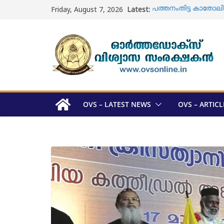
Skip
Friday, August 7, 2026
Latest:
പത്തനംതിട്ട കാതോലിക്ക
to
വാർഷികാഘോഷം
content
ഓടക്കാലി പള്ളി ; ശവ 
യാക്കോബായ വിഭാഗം
മെത്രാപ്പോലീത്താമാര
അറിയാം
ഓർത്തഡോക്സ് സഭ മെ
സ്ഥാനാർത്ഥി പട്ടികയ
മുഖ്യമന്ത്രി വി 
സന്ദർശിച്ചു
OVS – LATEST NEWS
OVS – ARTICL