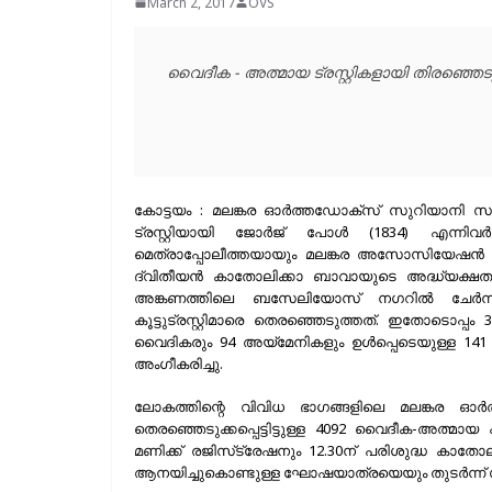
March 2, 2017
OVS
വൈദീക - അത്മായ ട്രസ്റ്റികളായി തിരഞ്ഞെട
കോട്ടയം : മലങ്കര ഓര്‍ത്തഡോക്സ് സുറിയാനി സഭ
ട്രസ്റ്റിയായി ജോര്‍ജ് പോള്‍ (1834) എന്നിവ
മെത്രാപ്പോലീത്തയായും മലങ്കര അസോസിയേഷന്‍
ദ്വിതീയന്‍ കാതോലിക്കാ ബാവായുടെ അദ്ധ്യക്ഷതയ
അങ്കണത്തിലെ ബസേലിയോസ് നഗറില്‍ ചേര്‍ന
കൂട്ടുട്രസ്റ്റിമാരെ തെരഞ്ഞെടുത്തത്. ഇതോടൊപ്പം 3
വൈദികരും 94 അയ്മേനികളും ഉള്‍പ്പെടെയുള്ള 141
അംഗീകരിച്ചു.
ലോകത്തിന്റെ വിവിധ ഭാഗങ്ങളിലെ മലങ്കര ഓര്
തെരഞ്ഞെടുക്കപ്പെട്ടിട്ടുള്ള 4092 വൈദീക-അത്മ
മണിക്ക് രജിസ്‌ട്രേഷനും 12.30ന് പരിശുദ്ധ കാത
ആനയിച്ചുകൊണ്ടുള്ള ഘോഷയാത്രയെയും തുടര്‍ന്ന് സ