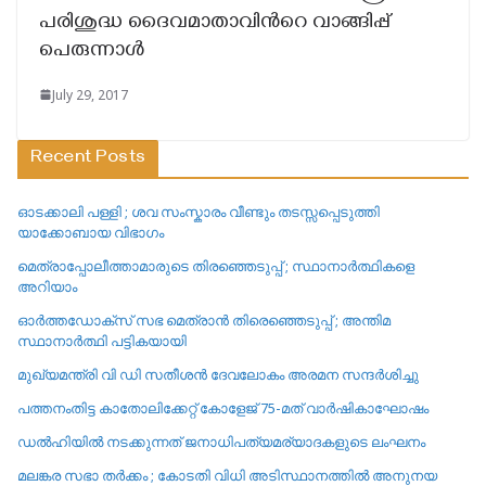
പരിശുദ്ധ ദൈവമാതാവിൻറെ വാങ്ങിപ്പ്
പെരുന്നാള്‍
July 29, 2017
Recent Posts
ഓടക്കാലി പള്ളി ; ശവ സംസ്കാരം വീണ്ടും തടസ്സപ്പെടുത്തി
യാക്കോബായ വിഭാഗം
മെത്രാപ്പോലീത്താമാരുടെ തിരഞ്ഞെടുപ്പ് ; സ്ഥാനാർത്ഥികളെ
അറിയാം
ഓർത്തഡോക്സ് സഭ മെത്രാൻ തിരെഞ്ഞെടുപ്പ് ; അന്തിമ
സ്ഥാനാർത്ഥി പട്ടികയായി
മുഖ്യമന്ത്രി വി ഡി സതീശൻ ദേവലോകം അരമന സന്ദർശിച്ചു
പത്തനംതിട്ട കാതോലിക്കേറ്റ്‌ കോളേജ്‌ 75-മത് വാർഷികാഘോഷം
ഡൽഹിയിൽ നടക്കുന്നത് ജനാധിപത്യമര്യാദകളുടെ ലംഘനം
മലങ്കര സഭാ തർക്കം ; കോടതി വിധി അടിസ്ഥാനത്തിൽ അനുനയ