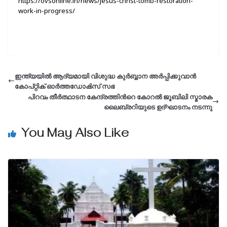
https://ovsonline.in/news/jesus-christ-tomb-restoration-
work-in-progress/
ഇന്ത്യയിൽ ആദ്യമായി വിശുദ്ധ കുർബ്ബാന അർപ്പിക്കുവാൻ
കോപ്റ്റിക് ഓർത്തഡോൿസ് സഭ
പിറവം തീർത്ഥാടന കേന്ദ്രത്തിന്‍റെ കോറൽ ജൂബിലി സ്മാരക
ലൈബ്രറിയുടെ ഉദ്ഘാടനം നടന്നു
You May Also Like