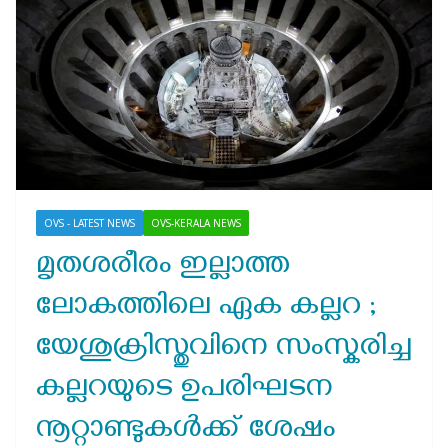
OVS - LATEST NEWS
OVS-KERALA NEWS
മൃതശരീരം ഇല്ലാത്ത
ലോകത്തിലെ ഏക കല്ലറ ;
യേശുക്രിസ്തുവിനെ സംസ്കരിച്ച
കല്ലറയുടെ ഉപരിഘടന
നൂറ്റാണ്ടുകള്‍ക്ക് ശേഷം