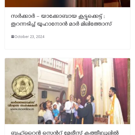
സർക്കാർ – യാക്കോബായ കൂട്ടുക്കെട്ട് ;
തുറന്നടിച്ച് യുഹാനോൻ മാർ മിലിത്തോസ്
October 23, 2024
ബഹ്‌റൈൻ സെൻറ് മേരീസ് കത്തീഡ്രലില്‍