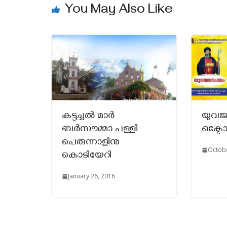
You May Also Like
കട്ടച്ചൽ മാർ
യുവ
ബർസൗമ്മാ പള്ളി
ഒക്ടോ
പെരുന്നാളിനു
Octobe
കൊടിയേറി
January 26, 2016