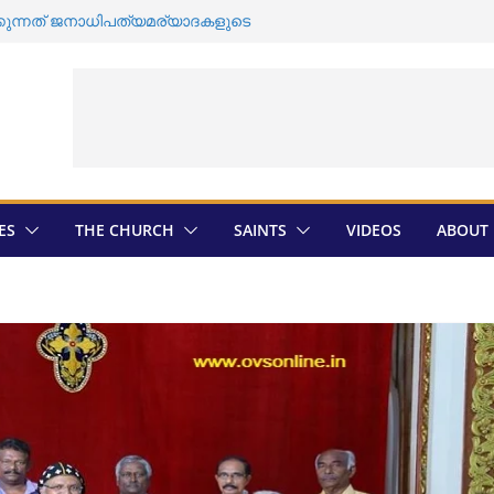
ന്നത് ജനാധിപത്യമര്യാദകളുടെ
മാരുടെ തിരഞ്ഞെടുപ്പ് ; സ്ഥാനാർത്ഥികളെ
മെത്രാൻ തിരെഞ്ഞെടുപ്പ് ; അന്തിമ
ികയായി
ി ഡി സതീശൻ ദേവലോകം അരമന
ക്കേറ്റ്‌ കോളേജ്‌ 75-മത്
ES
THE CHURCH
SAINTS
VIDEOS
ABOUT 