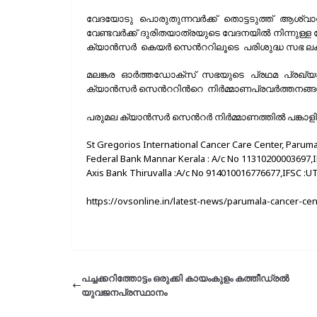
വേദയോടു പൊരുതുന്നവർക്ക് തൊട്ടടുത്ത് ആശ്വ
വേണ്ടവർക്ക് ദുരിതയാത്രയുടെ വേദനയിൽ നിന്നുള്
ക്യാന്‍സര്‍ കെയർ സെന്‍ററിലൂടെ പരിശുദ്ധ സഭ ലക്ഷ
മലങ്കര ഓർത്തഡോക്സ്‌ സഭയുടെ പ്രഥമ പ്രഖ്യ
ക്യാൻസർ സെന്‍ററിന്‍റെ നിർമ്മാണപ്രവർത്തനങ്ങൾ
പരുമല ക്യാൻസർ സെന്‍റര്‍ നിര്‍മ്മാണത്തില്‍ പങ്കാ
St Gregorios International Cancer Care Center, Paruma
Federal Bank Mannar Kerala : A/c No 11310200003697,
Axis Bank Thiruvalla :A/c No 914010016776677,IFSC :
https://ovsonline.in/latest-news/parumala-cancer-ce
പച്ചക്കറിത്തോട്ടം ഒരുക്കി കായംകുളം കത്തീഡ്രല്‍
യുവജനപ്രസ്ഥാനം