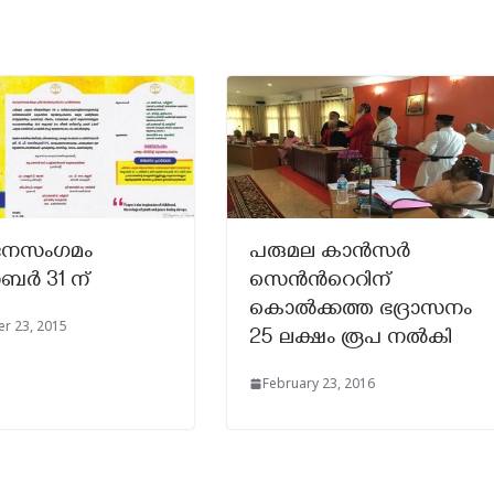
ജനസംഗമം
പരുമല കാൻസർ
ബര്‍ 31 ന്
സെൻന്‍റെറിന്
കൊൽക്കത്ത ഭദ്രാസനം
r 23, 2015
25 ലക്ഷം രൂപ നൽകി
February 23, 2016