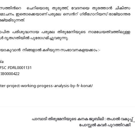
ാസത്തിന്‍റെ ചെറിയൊരു തുരുത്ത്, വേദനയെ തുരത്താൻ ചികിത്സ
ള മോചനം. ഇതൊക്കെയാണ് പരുമല സെന്‍റ് ഗ്രീഗോറിയസ് രാജ്യാന്തര
്യമിടുന്നത്.
ാപിത പരിശുദ്ധനായ പരുമല തിരുമേനിയുടെ നാമധേയത്വത്തിലുള്ള
 ദൃതഗതിയിൽ പുരോഗമിച്ചുവരുന്നു.
ളിയാകുവാന്‍ നിങ്ങളാല്‍ കഴിയുന്ന സംഭാവനകളയക്കാം :-
la
IFSC :FDRL0001131
UTIB0000422
nter-project-working-progess-analysis-by-fr-konat/
പാമ്പാടി തിരുമേനിയുടെ കനക ജൂബിലി : തപാല്‍ വകുപ്പ്
പോസ്റ്റല്‍ കവര്‍ പുറത്തിറക്കി