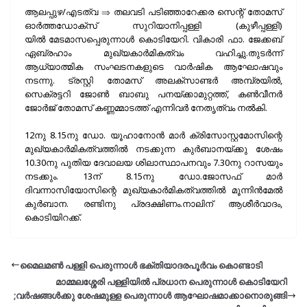
ആലപ്പുഴ/എടത്വ ⇒ തലവടി പടിഞ്ഞാറേക്കര സെന്റ് തോമസ്
ഓർത്തഡോക്സ് സുറിയാനിപ്പള്ളി (കുഴീപ്പള്ളി)
യിൽ മേടമാസപ്പെരുന്നാൾ കൊടിയേറി. വികാരി ഫാ. ജേക്കബ്
ഏബ്രഹാം മുഖ്യകാർമികത്വം വഹിച്ചു.തുടർന്ന്
ആധ്യാത്മിക സംഘടനകളുടെ വാർഷിക ആഘോഷവും
നടന്നു. ട്രസ്റ്റി തോമസ് അലക്സാണ്ടർ അമ്പ്രയിൽ,
സെക്രട്ടറി ജോൺ ബാബു പനയ്‌ക്കാമുറ്റത്ത്, കൺവീനർ
ജോർജ് തോമസ് കണ്ണമ്മാടത്ത് എന്നിവർ നേതൃത്വം നൽകി.
12നു 8.15നു ഡോ. യൂഹാനോൻ മാർ ക്രിസോസ്റ്റമോസിന്റെ
മുഖ്യകാർമികത്വത്തിൽ നടക്കുന്ന കുർബാനയ്ക്കു ശേഷം
10.30നു പുതിയ ദേവാലയ ശിലാസ്ഥാപനവും 7.30നു റാസയും
നടക്കും. 13ന് 8.15നു ഡോ.ജോസഫ് മാർ
ദിവന്നാസിയോസിന്റെ മുഖ്യകാർമികത്വത്തിൽ മൂന്നിൻമേൽ
കുർബാന. രണ്ടിനു പ്രദക്ഷിണം.നാലിന് ആശീർവാദം,
കൊടിയിറക്ക്.
മൈലമൺ പള്ളി പെരുന്നാൾ ഭക്തിയാദരപൂർവം കൊണ്ടാടി
മാമ്മലശ്ശേരി പള്ളിയില്‍ പ്രധാന പെരുന്നാള്‍ കൊടിയേറി
;വര്‍ഷങ്ങള്‍ക്കു ശേഷമുള്ള പെരുന്നാള്‍ ആഘോഷമാക്കാനൊരുങ്ങി