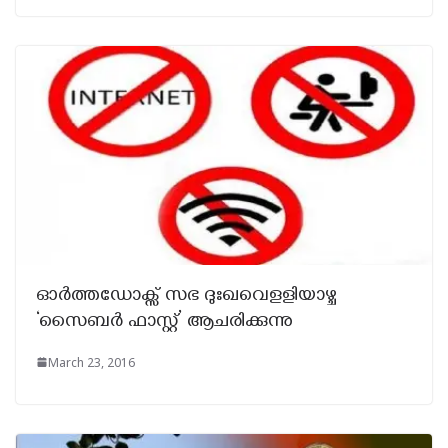
ഓർത്തഡോക്സ്‌ സഭ ദുഃഖവെളളിയാഴ്ച
‘സൈബർ ഫാസ്റ്റ്’ ആചരിക്കുന്നു
March 23, 2016