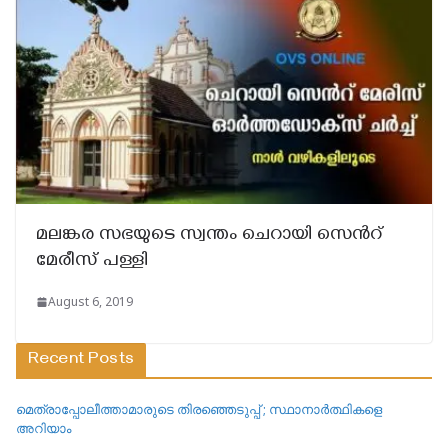
മലങ്കര സഭയുടെ സ്വന്തം ചെറായി സെൻറ്
മേരീസ് പള്ളി
August 6, 2019
Recent Posts
മെത്രാപ്പോലീത്താമാരുടെ തിരഞ്ഞെടുപ്പ് ; സ്ഥാനാർത്ഥികളെ
അറിയാം