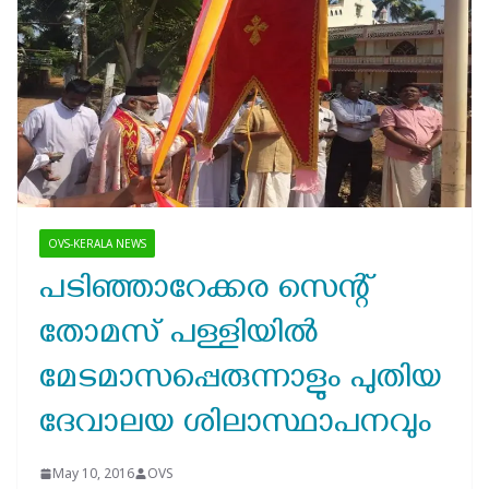
OVS-KERALA NEWS
പടിഞ്ഞാറേക്കര സെന്റ്
തോമസ് പള്ളിയിൽ
മേടമാസപ്പെരുന്നാളും പുതിയ
ദേവാലയ ശിലാസ്ഥാപനവും
May 10, 2016
OVS