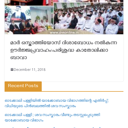
മാർ ഒസ്താത്തിയോസ് ദിശാബോധം നൽകുന്ന
ഊർജ്ജപ്രവാഹം:പരിശുദ്ധ കാതോലിക്കാ
ബാവാ
December 11, 2018
Recent Posts
ഓടക്കാലി പള്ളിയിൽ യാക്കോബായ വിഭാഗത്തിന്റെ എതിർപ്പ് ;
വിധിയുടെ പിൻബലത്തിൽ ശവ സംസ്കാരം
ഓടക്കാലി പള്ളി ; ശവ സംസ്കാരം വീണ്ടും തടസ്സപ്പെടുത്തി
യാക്കോബായ വിഭാഗം