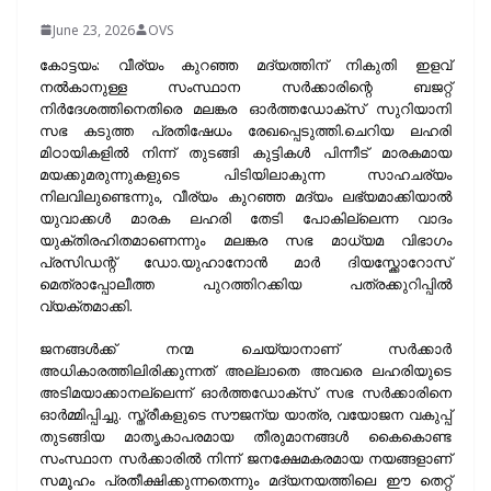
June 23, 2026
OVS
കോട്ടയം: വീര്യം കുറഞ്ഞ മദ്യത്തിന് നികുതി ഇളവ്
നൽകാനുള്ള സംസ്ഥാന സർക്കാരിന്റെ ബജറ്റ്
നിർദേശത്തിനെതിരെ മലങ്കര ഓർത്തഡോക്സ് സുറിയാനി
സഭ കടുത്ത പ്രതിഷേധം രേഖപ്പെടുത്തി.ചെറിയ ലഹരി
മിഠായികളിൽ നിന്ന് തുടങ്ങി കുട്ടികൾ പിന്നീട് മാരകമായ
മയക്കുമരുന്നുകളുടെ പിടിയിലാകുന്ന സാഹചര്യം
നിലവിലുണ്ടെന്നും, വീര്യം കുറഞ്ഞ മദ്യം ലഭ്യമാക്കിയാൽ
യുവാക്കൾ മാരക ലഹരി തേടി പോകില്ലെന്ന വാദം
യുക്തിരഹിതമാണെന്നും മലങ്കര സഭ മാധ്യമ വിഭാഗം
പ്രസിഡന്റ് ഡോ.യുഹാനോൻ മാർ ദിയസ്ക്കോറോസ്
മെത്രാപ്പോലീത്ത പുറത്തിറക്കിയ പത്രക്കുറിപ്പിൽ
വ്യക്തമാക്കി.
ജനങ്ങൾക്ക് നന്മ ചെയ്യാനാണ് സർക്കാർ
അധികാരത്തിലിരിക്കുന്നത് അല്ലാതെ അവരെ ലഹരിയുടെ
അടിമയാക്കാനല്ലെന്ന് ഓർത്തഡോക്സ് സഭ സർക്കാരിനെ
ഓർമ്മിപ്പിച്ചു. സ്ത്രീകളുടെ സൗജന്യ യാത്ര, വയോജന വകുപ്പ്
തുടങ്ങിയ മാതൃകാപരമായ തീരുമാനങ്ങൾ കൈകൊണ്ട
സംസ്ഥാന സർക്കാരിൽ നിന്ന് ജനക്ഷേമകരമായ നയങ്ങളാണ്
സമൂഹം പ്രതീക്ഷിക്കുന്നതെന്നും മദ്യനയത്തിലെ ഈ തെറ്റ്