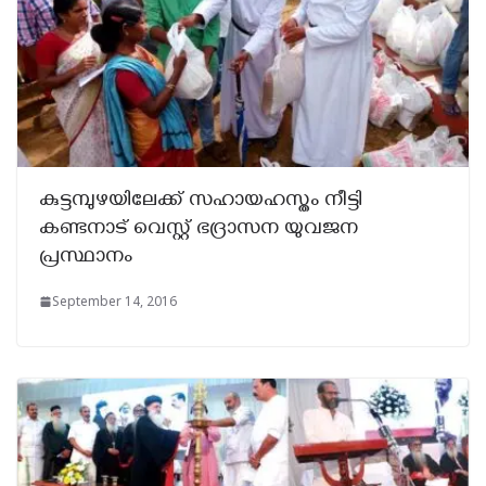
കുട്ടമ്പുഴയിലേക്ക് സഹായഹസ്തം നീട്ടി
കണ്ടനാട് വെസ്റ്റ് ഭദ്രാസന യുവജന
പ്രസ്ഥാനം
September 14, 2016