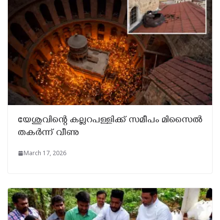
യേശുവിന്റെ കല്ലറപള്ളിക്ക് സമീപം മിസൈൽ
തകർന്ന് വീണു
March 17, 2026