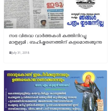
സഭ വിരുദ്ധ വാര്‍ത്തകള്‍ കുത്തിനിറച്ചു
മാതൃഭൂമി ; ബഹിഷ്കരണത്തിന് കളമൊരുങ്ങുന്നു
July 31, 2018