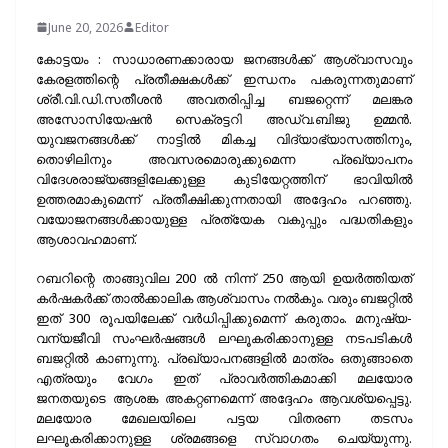
June 20, 2026
Editor
കോട്ടയം : സാധാരണക്കാരായ ജനങ്ങൾക്ക് ആശ്വാസവും
കേരളത്തിന്റെ പ്രതീക്ഷകൾക്ക് ഇന്ധനം പകരുന്നതുമാണ്
ശ്രീ.വി.ഡി.സതീശൻ അവതരിപ്പിച്ച ബജറ്റെന്ന് മലങ്കര
അസോസിയേഷൻ സെക്രട്ടറി അഡ്വ.ബിജു ഉമ്മൻ.
യുവജനങ്ങൾക്ക് നാട്ടിൽ മികച്ച വിദ്യാഭ്യാസത്തിനും,
തൊഴിലിനും അവസരമൊരുക്കുമെന്ന പ്രഖ്യാപനം
വിദേശരാജ്യങ്ങളിലേക്കുള്ള കുടിയേറ്റത്തിന് ഭാവിയിൽ
ഉത്തരമാകുമെന്ന് പ്രതീക്ഷിക്കുന്നതായി അദ്ദേഹം പറഞ്ഞു.
വയോജനങ്ങൾക്കായുള്ള പ്രത്യേക വകുപ്പും പദ്ധതികളും
ആശാവഹമാണ്.
റബറിന്റെ താങ്ങുവില 200 ൽ നിന്ന് 250 ആയി ഉയർത്തിയത്
കർഷകർക്ക് താൽക്കാലിക ആശ്വാസം നൽകും. വരും ബജറ്റിൽ
ഇത് 300 രൂപയിലേക്ക് വർധിപ്പിക്കുമെന്ന് കരുതാം. മനുഷ്യ-
വന്യജീവി സംഘർഷങ്ങൾ ലഘൂകരിക്കാനുള്ള നടപടികൾ
ബജറ്റിൽ കാണുന്നു. പ്രഖ്യാപനങ്ങളിൽ മാത്രം ഒതുങ്ങാതെ
എത്രയും വേ​ഗം ഇത് പ്രാവർത്തികമാക്കി മലയോര
ജനതയുടെ ആശങ്ക അകറ്റണമെന്ന് അദ്ദേഹം ആവശ്യപ്പെട്ടു.
മലയോര മേഖലയിലെ പട്ടയ വിതരണ തടസം
ലഘൂകരിക്കാനുള്ള ശ്രമങ്ങളെ സ്വാ​ഗതം ചെയ്യുന്നു.