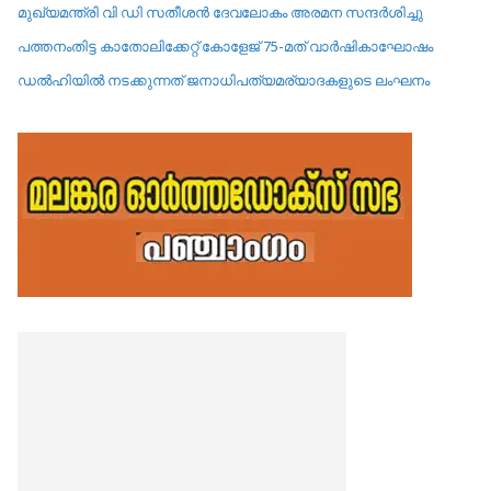
മുഖ്യമന്ത്രി വി ഡി സതീശൻ ദേവലോകം അരമന സന്ദർശിച്ചു
പത്തനംതിട്ട കാതോലിക്കേറ്റ്‌ കോളേജ്‌ 75-മത് വാർഷികാഘോഷം
ഡൽഹിയിൽ നടക്കുന്നത് ജനാധിപത്യമര്യാദകളുടെ ലംഘനം