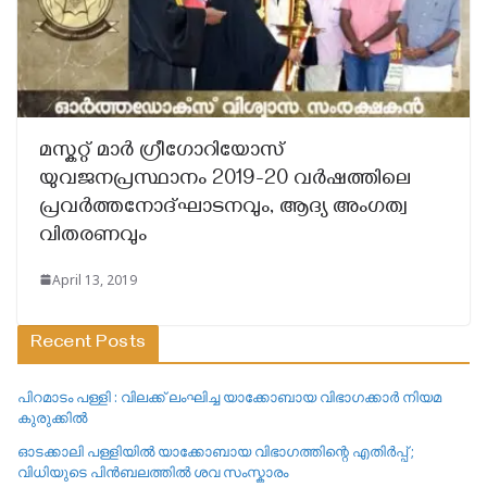
മസ്കറ്റ് മാർ ഗ്രീഗോറിയോസ്
യുവജനപ്രസ്ഥാനം 2019-20 വർഷത്തിലെ
പ്രവർത്തനോദ്‌ഘാടനവും, ആദ്യ അംഗത്വ
വിതരണവും
April 13, 2019
Recent Posts
പിറമാടം പള്ളി : വിലക്ക് ലംഘിച്ച യാക്കോബായ വിഭാഗക്കാർ നിയമ
കുരുക്കിൽ
ഓടക്കാലി പള്ളിയിൽ യാക്കോബായ വിഭാഗത്തിന്റെ എതിർപ്പ് ;
വിധിയുടെ പിൻബലത്തിൽ ശവ സംസ്കാരം