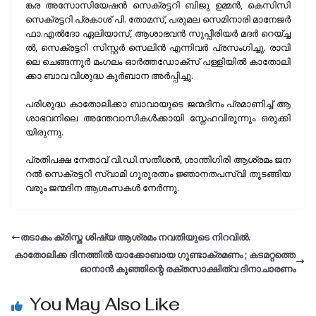
ങ്ക​ര അ​സോ​സി​യേ​ഷ​ൻ സെ​ക്ര​ട്ട​റി ബി​ജു ഉ​മ്മ​ൻ, കെ​സി​സി
സെ​ക്ര​ട്ട​റി പ്ര​കാ​ശ് പി. ​തോ​മ​സ്, പ​രു​മ​ല സെ​മി​നാ​രി മാ​നേ​ജ​ർ
ഫാ.​എ​ൽ​ദോ ഏ​ലി​യാ​സ്, ആ​ശാ​ഭ​വ​ൻ സു​പ്പീ​രി​യ​ർ മ​ദ​ർ റെ​യ്ച്ച​
ൽ, സെ​ക്ര​ട്ട​റി സി​സ്റ്റ​ർ സെ​ലി​ൻ എ​ന്നി​വ​ർ പ്ര​സം​ഗി​ച്ചു. രാ​വി​
ലെ ചെ​ങ്ങ​ന്നൂ​ർ മം​ഗ​ലം ഓ​ർ​ത്ത​ഡോ​ക്സ് പ​ള്ളി​യി​ൽ കാ​തോ​ലി​
ക്കാ ബാ​വ വി​ശു​ദ്ധ കു​ർ​ബാ​ന അ​ർ​പ്പി​ച്ചു.
പ​രി​ശു​ദ്ധ കാ​തോ​ലി​ക്കാ ബാ​വാ​യു​ടെ ജ​ന്മ​ദി​നം പ്ര​മാ​ണി​ച്ച് ആ​
ശാ​ഭ​വ​നി​ലെ അ​ന്തേ​വാ​സി​ക​ൾ​ക്കാ​യി സ്നേ​ഹ​വി​രു​ന്നും ഒ​രു​ക്കി​
യി​രു​ന്നു.
പ്ര​തി​പ​ക്ഷ നേ​താ​വ് വി.​ഡി.​സ​തീ​ശ​ൻ, ശാ​ന്തി​ഗി​രി ആ​ശ്ര​മം ജ​ന​
റ​ൽ സെ​ക്ര​ട്ട​റി സ്വാ​മി ഗു​രു​ര​ത്നം ജ്ഞാ​ന​ത​പ​സ്വി തു​ട​ങ്ങി​യ​
വ​രും ജ​ന്മ​ദി​ന ആ​ശം​സ​ക​ൾ നേ​ർ​ന്നു.
തടാകം ക്രിസ്ത ശിഷ്യ ആശ്രമം നവതിയുടെ നിറവിൽ.
കാതോലിക്ക ദിനത്തിൽ യാക്കോബായ ഗുണ്ടാക്രമണം ; കടമറ്റത്തെ
ഓനാൻ കുഞ്ഞിന്റെ രക്തസാക്ഷിത്വ ദിനാചാരണം
You May Also Like