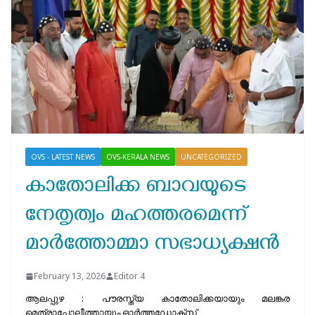
OVS - LATEST NEWS
OVS-KERALA NEWS
UNCATEGORIZED
കാതോലിക്ക ബാവയുടെ
നേതൃത്വം മഹത്തരമെന്ന്
മാർത്തോമ്മാ സഭാധ്യക്ഷൻ
February 13, 2026
Editor 4
ആലപ്പുഴ : പൗരസ്ത്യ കാതോലിക്കയായും മലങ്കര
മെത്രാപ്പോലീത്തായും ഓ​ർ​ത്ത​ഡോ​ക്സ്