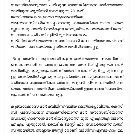
സ​ഭാ​ധ്യ​ക്ഷ​നുമായ പരിശുദ്ധ ബ​സേ​ലി​യോ​സ് മാ​ർ​ത്തോ​മ്മാ
മാ​ത്യൂ​സ് തൃ​തീ​യ​ൻ ബാ​വ​യു​ടെ 78 -മത്
ജ​ന്മ​ദി​നാ​ഘോ​ഷം ഓ​ത​റ ആ​ശാ​ഭ​വ​നി​ലെ
അ​ന്തേ​വാ​സി​ക​ൾ​ക്കൊ​പ്പം ന​ട​ന്നു. കാ​തോ​ലി​ക്കാ ബാ​വ ക്രൈ​
സ്ത​വ സ​മൂ​ഹ​ത്തി​ന് ന​ൽ​കു​ന്ന നേ​തൃ​ത്വം മ​ഹ​ത്ത​ര​മെ​ന്ന് ജ​ന്മ​ദി​
നാ​ഘോ​ഷ പ​രി​പാ​ടി​ക​ളി​ൽ മു​ഖ്യ​സ​ന്ദേ​ശം
ന​ൽ​കി​യ മാ​ർ​ത്തോ​മ്മാ സ​ഭാ​ധ്യ​ക്ഷ​ൻ ഡോ. ​തി​യ​ഡോ​ഷ്യ​സ്
മാ​ർ​ത്തോ​മ്മാ മെ​ത്രാ​പ്പോ​ലീ​ത്ത അഭിപ്രായപ്പെട്ടു.
19നു ​ജ​ന്മ​ദി​നം ആ​ഘോ​ഷി​ക്കു​ന്ന മാ​ർ​ത്തോ​മ്മാ സ​ഭാ​ധ്യ​ക്ഷ​
നെ കാ​തോ​ലി​ക്കാ ബാ​വാ പൊ​ന്നാ​ട അ​ണി​യി​ച്ച് ആ​ശം​സ​ക​ൾ
അ​റി​യി​ച്ചു. ഇ​രു​വ​രും ചേ​ർ​ന്ന് ജ​ൻ​മ​ദി​ന കേ​ക്ക് മു​റി​ച്ചു. മു​ന്നോ​ട്ടു​
ള്ള യാ​ത്ര​യി​ൽ ഏ​വ​രു​ടെ​യും പ്രാ​ർ​ത്ഥ​ന ഒ​പ്പ​മു​ണ്ടാ​ക​ണ​മെ​ന്ന്
പ​രി​ശു​ദ്ധ കാ​തോ​ലി​ക്കാ ബാ​വാ മ​റു​പ​ടി പ്ര​സം​ഗ​ത്തി​ൽ പ​റ​
ഞ്ഞു. ജ​ൻ​മ​ദി​ന​ത്തി​ന്‍റെ ഓ​ർ​മ​യ്ക്കാ​യി ഇ​രു​സ​ഭാ​ധ്യ​ക്ഷ​ൻ​മാ​
രും ചേ​ർ​ന്ന് ച​ന്ദ​ന​ത്തൈ ന​ട്ടു.
കു​ര്യാ​ക്കോ​സ് മാ​ർ ക്ലീ​മി‌​സ് വ​ലി​യ മെ​ത്രാ​പ്പോ​ലീ​ത്ത, കെ​സി​
സി പ്ര​സി​ഡ​ന്‍റ് അ​ല​ക്സി​യോ​സ് മാ​ർ യൗ​സേ​ബി​യോ​സ്,
ഡോ.​യൂ​ഹാ​നോ‍​ൻ മാ​ർ ദി​യ​സ്കോ​റ​സ്, മു​ൻ എം​എ​ൽ​എ ജോ​സ​
ഫ് എം. ​പു​തു​ശേ​രി, വൈ​ദി​ക ട്ര​സ്റ്റി ഫാ. ​ഡോ.​തോ​മ​സ് വ​ർ​ഗീ​
സ് അ​മ​യി​ൽ, അ​ല്മാ​യ ട്ര​സ്റ്റി റോ​ണി വ​ർ​ഗീ​സ് ഏ​ബ്ര​ഹാം, മ​ല​