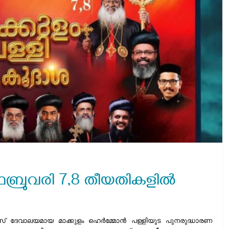
ഫെബ്രുവരി 7,8 തീയതികളിൽ
് ദേവാലയമായ മാക്കുളം ഹെർമ്മോൻ പള്ളിയുട പുനരുദ്ധാരണ