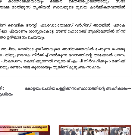
്യ കാതോലിക്കയായും മലങ്കര മെത്രാപ്പോലീത്തായും സഭാ
മ്മ മാത്യൂസ് തൃതീയൻ ബാവയുടെ മുഖ്യ കാർമ്മീകത്വത്തിൽ
ന്ന് വൈദീക ട്രസ്റ്റി ഫാ.ഡോ.തോമസ് വർഗീസ് അമയിൽ പതാക
ീപശിഖാ പ്രയാണം ശാസ്താംകോട്ട മൗണ്ട് ഹോറേബ് ആശ്രമത്തിൽ നിന്ന്
താ ഉദ്ഘാടനം ചെയ്യും.
ാർ അപ്രേം മെത്രാപ്പോലീത്തയുടെ അധ്യക്ഷതയിൽ ചേരുന്ന പൊതു
യ്യും.ഇടവക നിർമ്മിച്ച് നൽകുന്ന ഭവനത്തിന്റെ താക്കോൽ ധാനം
 പ്രകാശനം കൊടിക്കുന്നേൽ സുരേഷ് എം പി നിർവഹിക്കും.6 മണിക്ക്
ാനയും രണ്ടാം ഘട്ട കൂദാശയും തുടർന്ന് കുടുംബം സംഗമം.
 ;
കോട്ടയം ചെറിയ പള്ളിക്ക് സംസ്ഥാനത്തിന്റെ അംഗീകാരം
ആശ്രമം