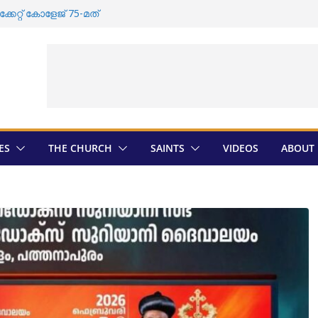
േറ്റ്‌ കോളേജ്‌ 75-മത്
സംസ്കാരം വീണ്ടും തടസ്സപ്പെടുത്തി
ുടെ തിരഞ്ഞെടുപ്പ് ; സ്ഥാനാർത്ഥികളെ
ത്രാൻ തിരെഞ്ഞെടുപ്പ് ; അന്തിമ
ായി
ഡി സതീശൻ ദേവലോകം അരമന
ES
THE CHURCH
SAINTS
VIDEOS
ABOUT 