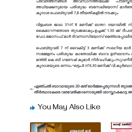
പ്രവർത്തനങ്ങൾ അവസാനത്തിലേക്ക് .പൗരസ്ത
അധ്യക്ഷനുമായ പരിശുദ്ധ ബസേലിയോസ് മാർത്തോ
കൂദാശ ഫെബ്രുവരി 7,8 തീയതികളിൽ നടക്കും.
വിളംബര ജാഥ 31ന് 8 മണിക്ക് ഓതറ ദയറയിൽ നി
കൈമാറന്നതോടെ തുടക്കമാകും.ഉച്ചക്ക് 1.30 ക്ക് ദ
ഡോ.ജോസഫ് മാർ ദിവന്നാസിയോസ് മെത്രാപ്പോലീത്
ഫെബ്രുവരി 7 ന് വൈകിട്ട് 3 മണിക്ക് സഖറിയ മ
സമ്മേളനം പരിശുദ്ധ കാതോലിക്ക ബാവ ഉദ്ഘാടനം ചെ
മന്ത്രി കെ ബി ഗണേഷ് കുമാർ നിർവഹിക്കും.സുവനീർ
കൂദാശയുടെ ഒന്നാം ഘട്ടം.8 ന് 6.30 മണിക്ക് വി.കുർബ
ഏഞ്ചൽ ബാവായുടെ 20-മത് ഓർമ്മപ്പെരുന്നാൾ തുടങ്ങി
തീർത്ഥാടകരെ വരവേൽക്കാനൊരുങ്ങി ശാസ്താംകോട്ട 
You May Also Like