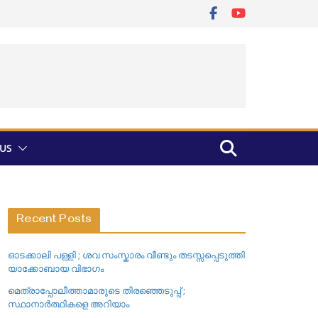
US
Recent Posts
ഓടക്കാലി പള്ളി ; ശവ സംസ്കാരം വീണ്ടും തടസ്സപ്പെടുത്തി
യാക്കോബായ വിഭാഗം
മെത്രാപ്പോലീത്താമാരുടെ തിരഞ്ഞെടുപ്പ് ;
സ്ഥാനാർത്ഥികളെ അറിയാം