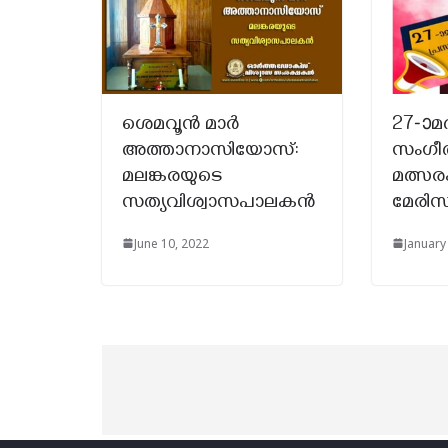
ശെമവൂൻ മാർ
27-ാമ
അത്താനാസിയോസ്:
സംഗീത
മലങ്കരയുടെ
മത്സരം
സത്യവിശ്വാസപാലകൻ
മേരിസ
June 10, 2022
January