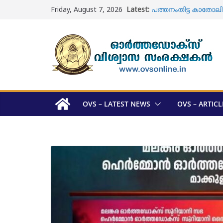
Skip
Friday, August 7, 2026
Latest:
പത്തനംതിട്ട കാതോലിക്ക
to
വാർഷികാഘോഷം
content
ഓടക്കാലി പള്ളി ; ശവ 
യാക്കോബായ വിഭാഗം
മെത്രാപ്പോലീത്താമാര
അറിയാം
ഓർത്തഡോക്സ് സഭ മെ
സ്ഥാനാർത്ഥി പട്ടികയ
മുഖ്യമന്ത്രി വി 
സന്ദർശിച്ചു
OVS – LATEST NEWS
OVS – ARTICL