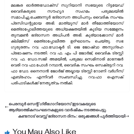
മലങ്കര ഓർത്തഡോക്സ് സുറിയാനി സഭയുടെ റിട്ടയേഡ്
വൈദികരുടെ സൗഹൃദ സംഗമം പരുമലയിൽ
സമാപിച്ചു.ചെങ്ങന്നൂർ ഭദ്രാസന അധിപനും വൈദിക സംഘം
പ്രസിഡന്റുമായ അഭി. മാത്യൂസ് മാർ തീമോത്തിയോസ്
മെത്രാപ്പോലീത്തയുടെ അധ്യക്ഷതയിൽ കൂടിയ സമ്മേളനം
തുമ്പമൺ ഭദ്രാസന അധിപൻ അഭി. കുര്യാക്കോസ് മാർ
ക്ലിമ്മിസ് മെത്രാപ്പോലീത്ത ഉദ്ഘാടനം ചെയ്തു. സഭ
ഗുരുരത്നം റവ. ഫാ.ഡോക്ടർ ടി. ജെ ജോഷ്വാ അനുഗ്രഹ
പ്രഭാഷണം നടത്തി. റവ ഫ. എം പി ജോർജ്, വൈദിക ട്രസ്റ്റി
റവ. ഫ. ഡോ.സജി അമയിൽ, പരുമല സെമിനാരി മാനേജർ
വെരി റവ ഫാ.പോൾ റമ്പാൻ, വൈദിക സംഘം സെക്രട്ടറി റവ.
ഫാ ഡോ. നൈനാൻ ജോർജ് അല്മായ ട്രസ്റ്റി റോണി വർഗീസ്
എബ്രഹാം എന്നിവർ സംബന്ധിച്ചു. റവ.ഫാ ഐസക്
പരിപാടികൾക്ക് നേതൃത്വം നൽകി.
പെരമ്പുർ സെന്റ്‌ ഗ്രീഗോറിയോസ് ഇടവകയുടെ
ആദ്യാത്മികസംഘടനകളുടെ വാർഷികം നടത്തപെട്ടു.
കണ്ടനാട് വെസ്റ്റ് ഭദ്രാസന ദിനം : ഒരുക്കങ്ങൾ പൂർത്തിയായി
You May Also Like