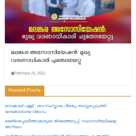
മലങ്കര അസോസിയേഷന്‍: മുഖ്യ
വരണാധികാരി ചുമതലയേറ്റു
February 22, 2022
Recent Posts
ഓടക്കാലി പള്ളി ; ശവ സംസ്കാരം വീണ്ടും തടസ്സപ്പെടുത്തി
യാക്കോബായ വിഭാഗം
മെത്രാപ്പോലീത്താമാരുടെ തിരഞ്ഞെടുപ്പ് ; സ്ഥാനാർത്ഥികളെ
അറിയാം