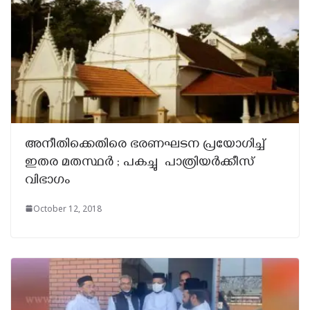
അനീതിക്കെതിരെ ഭരണഘടന പ്രയോഗിച്ച്
ഇതര മതസ്ഥർ ; പകച്ചു പാത്രിയർക്കീസ്‌
വിഭാഗം
October 12, 2018