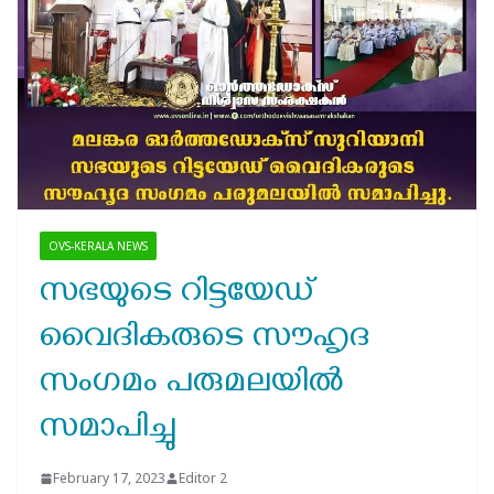
OVS-KERALA NEWS
സഭയുടെ റിട്ടയേഡ്
വൈദികരുടെ സൗഹൃദ
സംഗമം പരുമലയിൽ
സമാപിച്ചു
February 17, 2023
Editor 2