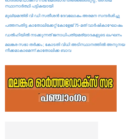
ഓർത്തഡോക്സ് സഭ മെത്രാൻ തിരെഞ്ഞെടുപ്പ് ; അന്തിമ
സ്ഥാനാർത്ഥി പട്ടികയായി
മുഖ്യമന്ത്രി വി ഡി സതീശൻ ദേവലോകം അരമന സന്ദർശിച്ചു
പത്തനംതിട്ട കാതോലിക്കേറ്റ്‌ കോളേജ്‌ 75-മത് വാർഷികാഘോഷം
ഡൽഹിയിൽ നടക്കുന്നത് ജനാധിപത്യമര്യാദകളുടെ ലംഘനം
മലങ്കര സഭാ തർക്കം ; കോടതി വിധി അടിസ്ഥാനത്തിൽ അനുനയ
നീക്കമാകാമെന്ന് കാതോലിക്ക ബാവ