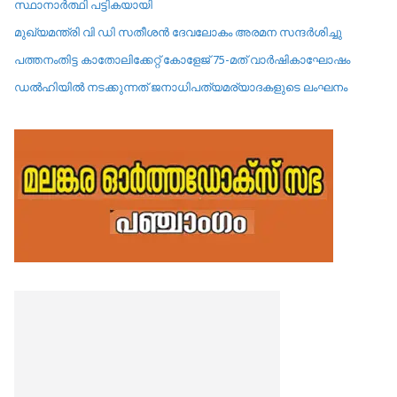
സ്ഥാനാർത്ഥി പട്ടികയായി
മുഖ്യമന്ത്രി വി ഡി സതീശൻ ദേവലോകം അരമന സന്ദർശിച്ചു
പത്തനംതിട്ട കാതോലിക്കേറ്റ്‌ കോളേജ്‌ 75-മത് വാർഷികാഘോഷം
ഡൽഹിയിൽ നടക്കുന്നത് ജനാധിപത്യമര്യാദകളുടെ ലംഘനം