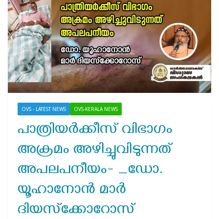
OVS - LATEST NEWS
OVS-KERALA NEWS
പാത്രിയര്‍ക്കീസ് വിഭാഗം
അക്രമം അഴിച്ചുവിടുന്നത്
അപലപനീയം- _ഡോ.
യൂഹാനോന്‍ മാര്‍
ദിയസ്‌ക്കോറോസ്