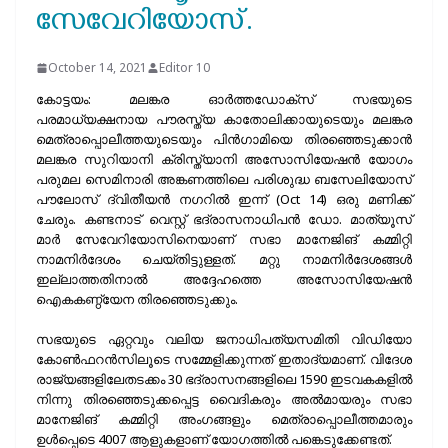
സേവേറിയോസ്.
October 14, 2021
Editor 10
കോട്ടയം: മലങ്കര ഓർത്തഡോക്സ് സഭയുടെ
പരമാധ്യക്ഷനായ പൗരസ്ത്യ കാതോലിക്കായുടെയും മലങ്കര
മെത്രാപ്പൊലീത്തയുടെയും പിൻഗാമിയെ തിരഞ്ഞെടുക്കാൻ
മലങ്കര സുറിയാനി ക്രിസ്ത്യാനി അസോസിയേഷൻ യോഗം
പരുമല സെമിനാരി അങ്കണത്തിലെ പരിശുദ്ധ ബസേലിയോസ്
പൗലോസ് ദ്വിതീയൻ നഗറിൽ ഇന്ന് (Oct 14) ഒരു മണിക്ക്
ചേരും. കണ്ടനാട് വെസ്റ്റ് ഭദ്രാസനാധിപൻ ഡോ. മാത്യൂസ്
മാർ സേവേറിയോസിനെയാണ് സഭാ മാനേജിങ് കമ്മിറ്റി
നാമനിർദേശം ചെയ്തിട്ടുള്ളത്. മറ്റു നാമനിർദേശങ്ങൾ
ഇല്ലാത്തതിനാൽ അദ്ദേഹത്തെ അസോസിയേഷൻ
ഐകകണ്ഠ്യേന തിരഞ്ഞെടുക്കും.
സഭയുടെ ഏറ്റവും വലിയ ജനാധിപത്യസമിതി വിഡിയോ
കോൺഫറൻസിലൂടെ സമ്മേളിക്കുന്നത് ഇതാദ്യമാണ്. വിദേശ
രാജ്യങ്ങളിലേതടക്കം 30 ഭദ്രാസനങ്ങളിലെ 1590 ഇടവകകളിൽ
നിന്നു തിരഞ്ഞെടുക്കപ്പെട്ട വൈദികരും അൽമായരും സഭാ
മാനേജിങ് കമ്മിറ്റി അംഗങ്ങളും മെത്രാപ്പൊലീത്തമാരും
ഉൾപ്പെടെ 4007 ആളുകളാണ് യോഗത്തിൽ പങ്കെടുക്കേണ്ടത്.