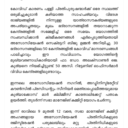
കോവിഡ് കാരണം പള്ളി പ്രതിപുരുഷന്മാർക്ക് ഒരേ സ്ഥലത്ത്
ഒരുമിച്ചുകൂടാൻ കഴിയാത്ത സാഹചര്യവും വിദേശ
രാജ്യങ്ങളിൽ നിന്നുള്ള യാത്രാസൗകര്യങ്ങളുടെ
അപര്യാപ്തതയും മൂലം ഭദ്രാസനങ്ങളിൽ തയാറാക്കുന്ന
കേന്ദ്രങ്ങളിൽ സമ്മേളിച്ച് ഒരേ സമയം യോഗത്തിൽ
സംബന്ധിക്കാൻ ക്രമീകരണങ്ങൾ ഏർപ്പെടുത്തിയതായി
അസോസിയേഷൻ സെക്രട്ടറി ബിജു ഉമ്മൻ അറിയിച്ചു. 30
ഭദ്രാസനങ്ങളിലെ 50 കേന്ദ്രങ്ങളിൽ കോവിഡ് മാനദണ്ഡങ്ങൾ
പാലിച്ചാവും ഈ സംവിധാനം. യോഗത്തിന്റെ
മുഖ്യവരണാധികാരിയായി ഫാ. ഡോ. അലക്സാണ്ടർ ജെ.
കുര്യനെ നിയമിച്ചിട്ടുണ്ട്. 50 അസി. റിട്ടേണിങ് ഓഫിസർമാർ
വിവിധ കേന്ദ്രങ്ങളിലുണ്ടാവും.
ഇന്നലെ അസോസിയേഷൻ നഗറിൽ, അഡ്മിനിസ്ട്രേറ്റീവ്
കൗൺസിൽ പ്രസിഡന്റും സീനിയർ മെത്രാപ്പൊലീത്തയുമായ
കുര്യാക്കോസ് മാർ ക്ലിമ്മീസ് കാതോലിക്കേറ്റ് പതാക
ഉയർത്തി. തുടർന്ന് സഭാ മാനേജിങ് കമ്മിറ്റി യോഗം ചേർന്നു.
ഇന്ന് രാവിലെ 9 മുതൽ 12 വരെ, സഭാ മാനേജിങ് കമ്മിറ്റി
അംഗങ്ങളായ അസോസിയേഷൻ പ്രതിനിധികളുടെ
രജിസ്ട്രേഷൻ പരുമലയിലും മറ്റു പ്രതിനിധികളുടെ