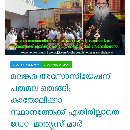
OVS - LATEST NEWS
OVS-KERALA NEWS
മലങ്കര അസോസിയേഷന്
പരുമല ഒരുങ്ങി;
കാതോലിക്കാ
സ്ഥാനത്തേക്ക് എതിരില്ലാതെ
ഡോ. മാത്യൂസ് മാർ