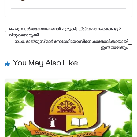
പെരുന്നാൾ ആഘോഷങ്ങൾ ചുരുക്കി; കിട്ടിയ പണം കൊണ്ടു 2
വീടുകളൊരുക്കി
ഡോ. മാത്യൂസ് മാര്‍ സേവേറിയോസിനെ കാതോലിക്കായായി
ഇന്ന് വാഴിക്കും.
You May Also Like