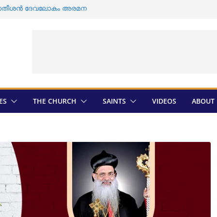
ഡി സതീശൻ ദേവലോകം അരമന
ാക്കോബായ വിഭാഗത്തിന്റെ എതിർപ്പ് ;
തിൽ ശവ സംസ്കാരം
സംസ്കാരം വീണ്ടും തടസ്സപ്പെടുത്തി
ുടെ തിരഞ്ഞെടുപ്പ് ; സ്ഥാനാർത്ഥികളെ
ത്രാൻ തിരെഞ്ഞെടുപ്പ് ; അന്തിമ
ായി
ES
THE CHURCH
SAINTS
VIDEOS
ABOUT 