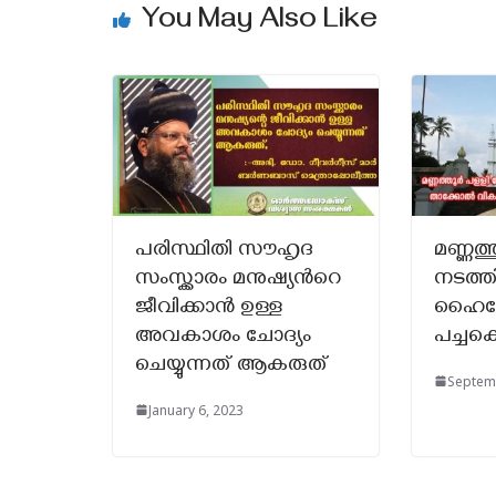
You May Also Like
പരിസ്ഥിതി സൗഹൃദ
മണ്ണത്
സംസ്ക്കാരം മനുഷ്യൻറെ
നടത്തി
ജീവിക്കാൻ ഉള്ള
ഹൈക്
അവകാശം ചോദ്യം
പച്ചക്
ചെയ്യുന്നത് ആകരുത്
Septem
January 6, 2023