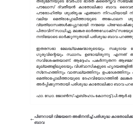
തിരുമേനിയുടെ വേര്‍പാട് ഭാരത ക്രൈസ്തവ സഭയ്ക്ക
പൗലോസ് ദ്വതീയന്‍ കാതോലിക്കാ ബാവ. ദൈവത്തി
പൗരോഹിത്യ ശുശ്രൂഷ എങ്ങനെ നിറപടിയായി നിര്‍വ
വലിയ മെത്രാപ്പോലീത്തായുടെ അജപാലന ശുശ്ര
വ്യത്യാസങ്ങള്‍ക്കപ്പുറമായി നന്മയെ പ്രഘോഷിക്
പിതാവിന് സാധിച്ചു. മലങ്കര ഓര്‍ത്തഡോക്‌സ് സഭയ
നന്ദിയോടെ ഓര്‍ക്കുന്നുതായി പരിശുദ്ധ ബാവ പറഞ്ഞു
ഇതരസഭാ മേലദ്ധ്യക്ഷന്മാരുടെയും സമുദായ നേത
ഗുരുവിന്റെയും സ്ഥാനം ഉണ്ടായിരുന്നു എന്നത് 
സവിശേഷതയാണ്. ആദ്ദേഹം പകര്‍ന്നുതന്ന ആഴമേറിയ
മൂല്യങ്ങളിലൂടെയും വിശ്വാസികളുടെ ഹൃദയങ്ങളില്‍ അദ
സ്‌നേഹത്തിനും വാത്സല്യത്തിനും ഉപദേശത്തിനും എന്ന
മെത്രാപ്പോലീത്തായുടെ ദേഹവിയോഗത്തില്‍ മല
അര്‍പ്പിക്കുന്നതായി പരിശുദ്ധ കാതോലിക്കാ ബാവ പറഞ
ഫാ. ഡോ. ജോണ്‍സ് എബ്രഹാം കോനാട്ട് (പി.ആര്‍.ഒ)
പിണറായി വിജയനെ അഭിനന്ദിച്ച് പരിശുദ്ധ കാതോലിക്
ബാവ