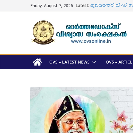
Skip
Friday, August 7, 2026
Latest:
മുഖ്യമന്ത്രി വി 
to
സന്ദർശിച്ചു
content
ഓടക്കാലി പള്ളിയിൽ യ
വിധിയുടെ പിൻബലത്
ഓടക്കാലി പള്ളി ; ശവ 
യാക്കോബായ വിഭാഗം
മെത്രാപ്പോലീത്താമാര
അറിയാം
ഓർത്തഡോക്സ് സഭ മെ
സ്ഥാനാർത്ഥി പട്ടികയ
OVS – LATEST NEWS
OVS – ARTICL