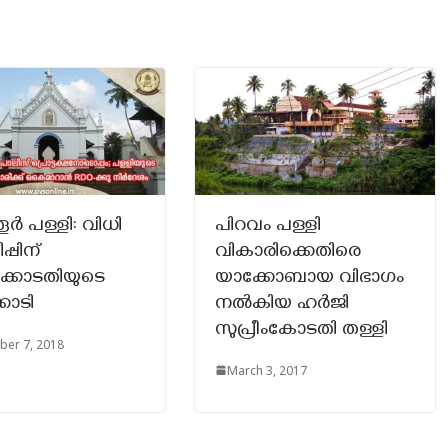
തൂർ പള്ളി: വിധി
പിറവം പള്ളി
പ്പിന്
വികാരിക്കെതിരെ
കോടതിയുടെ
യാക്കോബായ വിഭാഗം
കൊടി
നല്‍കിയ ഹര്‍ജി
സുപ്രീംകോടതി തള്ളി
ber 7, 2018
March 3, 2017