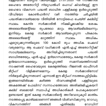
ഹൈവേ അതോറിറ്റി ന്യൂഡൽഹി ഹെഡ് ക്വാർട്ടേഴ്സ്, ഈ
ഹൈവേ വികസന പദ്ധതി ബാധിത പള്ളികളെ ഉൾപ്പെടുത്തി
വീഡിയോ കോൺഫൻസ് വഴി നടത്തിയ ചർച്ചയിൽ
പദ്ധതിക്കാവശ്യമായ വീതിയിൽ നോട്ടിഫൈ ചെയ്ത് കല്ലിട്ട്
സ്ഥലം കേന്ദ്ര സർക്കാരിൽ നിക്ഷിപ്തമാക്കിയ ശേഷം
അലൈൻമെന്റിലെ രൂപരേഖാ മാറ്റം ആവശ്യമില്ലെന്നും
ഇനിയും കേരള സർക്കാർ ആവശ്യപ്പെടുന്ന പ്രകാരം
അലൈൻമെന്റ് മാറ്റത്തിന് സ്ഥലം അധികം
ഏറ്റെടുക്കുന്നതിലൂടെ 100 കോടി രൂപ അധിക ചെലവ്
വരുമെന്നും ആ ചെലവ് വഹിക്കാൻ എൻ.എച്ച് അതോറിറ്റിക്ക്
സാധ്യമല്ലെന്നും അറിയിച്ചിരുന്നതാണ്. പദ്ധതി
ബാധിതരേയും, എൻ.എച്ച് . ഉദ്യഗസ്ഥരേയും, കേരള സർക്കാർ
ഉദ്യോഗസ്ഥരേയും ഉൾപ്പെടുത്തി സമന്വയത്തിനായി
നാഷണൽ ഹൈവേയുടെ കേരളത്തിലെ റീജണൽ ഓഫീസർ
മീറ്റിംഗ് വിളിക്കണമെന്നും കേരള സർക്കാരിനോട്
നിർദ്ദേശിച്ചിരുന്നതാണ്. എന്നാൽ ഈ മീറ്റിംഗ് നടത്തപ്പെട്ടിട്ടില്ല.
ഇങ്ങനെയിരിക്കെ കഴിഞ്ഞ ദിവസങ്ങളിൽ പള്ളിയുടെ
അകത്തേക്ക് പോലിസ് സന്നാഹത്തോടെ അതിക്രമിച്ചുകയറി
കല്ല് ബലമായി സ്ഥാപിച്ച് അധികാരികൾ പോകുകയാണ്
ഉണ്ടായത്. ഇത് കേരള സർക്കാരിന്റെ അറിവോടുകൂടി മാത്രം
നടത്തപ്പെട്ട കാര്യമാണെന്ന് ഞങ്ങൾ വിശ്വസിക്കുന്നു. റോഡു
വികസനത്തിന് ഞങ്ങൾ എതിരല്ല. റോഡിന്