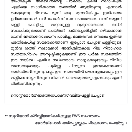
അംഗീകൃത അലൈൻമെന്റ് പ്രകാരം കല്ല് സ്ഥാപിച്ചത്
പള്ളിയെ ബാധിക്കാത്ത തരത്തിൽ ആയിരുന്നു. എന്നാൽ
രണ്ടുമൂന്നു ദിവസം മുമ്പ് ഒരു മുന്നറിയിപ്പും ഇല്ലാതെ
ഉദ്യോഗസ്ഥർ വൻ പോലീസ് സന്നാഹത്തോടെ വന്ന് അളന്ന്
പള്ളി പൊളിച്ചു മാറ്റാനുള്ള ദുഷ്ടലാക്കോടെ കല്ല്
സ്ഥാപിക്കുകയാണ് ചെയ്തത്. രക്തച്ചൊരിച്ചിൽ ഒഴിവാക്കാൻ
വേണ്ടി ഞങ്ങൾ സംയമനം പാലിച്ചു. മലങ്കരസഭ ഒന്നടങ്കം ഇതിൽ
പ്രതിഷേധിച്ച് സമരരംഗത്താണ്. ഇപ്പോൾ ചേപ്പാട് പള്ളിയുടെ
മുൻവ ശത്ത് സഭാമക്കൾ അനിശ്ചിതകാല റില നിരാഹാര
സത്യാഗ്രഹം അനുഷ്ഠിക്കുകയാണ്. ഈ ധർമ്മ സമരത്തിന്
ഈ നാട്ടിലെ എല്ലാ നല്ലവരായ നാട്ടുകാരുടേയും വിവിധ
മതസ്ഥരുടെയും പൂർണ്ണ പിന്തുണ ഉണ്ടാകണമെന്ന്
അഭ്യർത്ഥിക്കുന്നു. ഒപ്പം ഈ സമരത്തിൽ ഞങ്ങളോടൊപ്പം ഈ
മണ്ണിനെ സ്നേഹിക്കുന്ന നിങ്ങൾ ഓരോരുത്തരും ഉണ്ടാകും എന്ന്
വിശ്വസിക്കുന്നു .
സെന്റ് ജോർജ് ഓർത്തഡോക്സ് വലിയപള്ളി ചേപ്പാട്
സുറിയാനി ക്രിസ്ത്യാനികൾക്കുള്ള EWS സംവരണം
ജോർജ് പോൾ: ഓർമപ്പുസ്തകം പ്രകാശനം ചെയ്തു