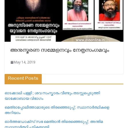
അനുസ്മരണ സമ്മേളനവും നേതൃസംഗമവും
May 14, 2019
Recent Posts
ഓടക്കാലി പള്ളി ; ശവ സംസ്കാരം വീണ്ടും തടസ്സപ്പെടുത്തി
യാക്കോബായ വിഭാഗം
മെത്രാപ്പോലീത്താമാരുടെ തിരഞ്ഞെടുപ്പ് ; സ്ഥാനാർത്ഥികളെ
അറിയാം
ഓർത്തഡോക്സ് സഭ മെത്രാൻ തിരെഞ്ഞെടുപ്പ് ; അന്തിമ
സ്ഥാനാർത്ഥി പട്ടികയായി