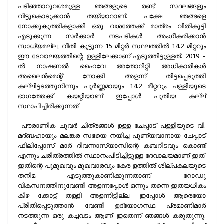
പടിഞ്ഞാറുവശമുള്ള ഞങ്ങളുടെ രണ്ട് സ്ഥലങ്ങളും
വിട്ടുകൊടുക്കാൻ തയ്യാറാണ്. പക്ഷേ ഞങ്ങളെ
നോക്കുകുത്തികളാക്കി ഒരു വശത്തേക്ക് മാത്രം വീതികൂട്ടി
എടുക്കുന്ന സർക്കാർ നടപടികൾ അംഗീകരിക്കാൻ
സാധ്യമല്ല, വീതി കൂട്ടുന്ന 15 മീറ്റർ സ്ഥലത്തിൽ 14.2 മിറ്ററും
ഈ ദേവാലയത്തിന്റെ ഉള്ളിലേക്കാണ് എടുത്തിട്ടുള്ളത്. 2019 –
ൽ നാഷണൽ ഹൈവേ അതോറിറ്റി അധികാരികൾ
അലൈൻമെന്റ് നോക്കി അളന്ന് തിട്ടപ്പെടുത്തി
കല്ലിട്ടടത്തുനിന്നും പൂർണ്ണമായും 14.2 മീറ്ററും പള്ളിയുടെ
ഭാഗത്തേക്ക് കയറ്റിയാണ് ഇപ്പോൾ പുതിയ കല്ല്
സ്ഥാപിച്ചിരിക്കുന്നത്.
പൗരാണിക ചുവർ ചിത്രങ്ങൾ ഉള്ള ചേപ്പാട് പള്ളിയുടെ വി.
മദ്ബഹായും മലങ്കര സഭയെ നയിച്ച പുണ്യവാനായ ചേപ്പാട്
ഫിലിപ്പോസ് മാർ ദീവന്നാസ്യാസിന്റെ കബറിടവും കൊണ്ട്
എന്നും ചരിത്രത്തിൽ സ്ഥാനംപിടിച്ചിട്ടുള്ള ദേവാലയമാണ് ഇത്.
ഇതിന്റെ പൂമുഖവും മുഖവാരവും കേര ളത്തിൽ് ശില്പകലയുടെ
തനിമ എടുത്തുകാണിക്കുന്നതാണ്. റോഡു
വികസനത്തിനുവേണ്ടി അളന്നപ്പോൾ ഒന്നും തന്നെ ഇതയധികം
കിഴ ക്കോട്ട് തള്ളി അളന്നിട്ടില്ല. ഇപ്പോൾ ആരെയോ
പ്രീതിപ്പെടുത്താൻ വേണ്ടി ഉദ്യോഗസ്ഥ പ്രമാണിമാർ
നടത്തുന്ന ഒരു കച്ചവടം ആണ് ഇതെന്ന് ഞങ്ങൾ കരുതുന്നു.