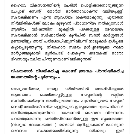
ഹൈവേ വികസനത്തിന്റെ പേരിൽ പൊളിക്കാനൊരുങ്ങുന്ന
ചേപ്പാട് സെന്റ്. ജോർജ് ഓർത്തഡോക്സ്‌ വലിയപ്പള്ളി
സംരക്ഷിക്കണം എന്ന ആവശ്യം ശക്തമാകുന്നു. പുരാതന
നിർമ്മിതികൾക്ക് ലോകം മുഴുവൻ പ്രാധാന്യം നൽകുമ്പോൾ
ആയിരം വർഷത്തിന് മുകളിൽ പഴക്കമുള്ള ദേവാലയം
സംരക്ഷിക്കാൻ സർക്കാരിന്റെ മുൻപിൽ ബദൽ മാർഗ്ഗങ്ങൾ
ഉണ്ടായിട്ടും അത് പരിശോധിക്കുന്നില്ലന്ന് നാട്ടുകാർ ഉൾപ്പടെ
കുറ്റപ്പെടുത്തുന്നു. നിരാഹാര സമരം ഉൾപ്പടെയുള്ള സമര
മാർഗ്ഗങ്ങളുമായി മുൻപോട്ട് പോകുന്ന ഇടവകക്ക് ഓരോ
ദിവസവും വലിയ പിന്തുണയാണ് ലഭിക്കുന്നത്
വിഷയങ്ങൾ വിശദീകരിച്ചു കൊണ്ട് ഇടവക പ്രസിദ്ധീകരിച്ച
ലേഖനത്തിന്റെ പൂർണരൂപം.
ബഹുമാന്യരെ, കേരള ചരിത്രത്തിൽ തങ്കലിപികളാൽ
ആലേഖനം ചെയ്യപ്പെട്ടിട്ടുള്ള ചേപ്പാടിന്റെ മണ്ണിൽ
സ്ഥിതിചെയ്യുന്ന അതിപുരാതനവും പുണ്യവുമായ ചേപ്പാട്
സെന്റ് ജോർജ്ജ് വലിയ പള്ളിയുടെ ഇപ്പോഴത്തെ ദുഃഖം നിങ്ങൾ
അറിഞ്ഞുകാണുമല്ലോ. നാഷണൽ ഹൈവേ വികസനം
പറഞ്ഞുകൊണ്ടു ചരിത്രപ്രാധാന്യമുള്ള ഈ സ്മാരകത്തെ
(വിശുദ്ധ ദേവാലയത്ത ) രണ്ടായി മുറിച്ചുകൊണ്ട് പോകുന്ന
ഒരവസ്ഥ സംജാതമായിരിക്കുന്നു. ഒരിക്കലും ഇത്