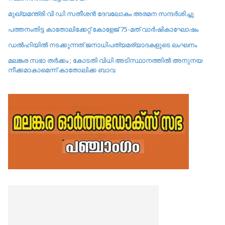
മുഖ്യമന്ത്രി വി ഡി സതീശൻ ദേവലോകം അരമന സന്ദർശിച്ചു
പത്തനംതിട്ട കാതോലിക്കേറ്റ്‌ കോളേജ്‌ 75-മത് വാർഷികാഘോഷം
ഡൽഹിയിൽ നടക്കുന്നത് ജനാധിപത്യമര്യാദകളുടെ ലംഘനം
മലങ്കര സഭാ തർക്കം ; കോടതി വിധി അടിസ്ഥാനത്തിൽ അനുനയ
നീക്കമാകാമെന്ന് കാതോലിക്ക ബാവ