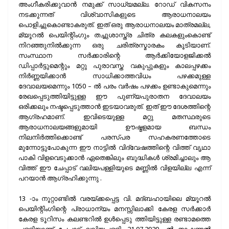
അംഗീകരിക്കുവാൻ നമുക്ക് സാധ്യമല്ല. റോഡ് വികസനം
നടക്കുന്നത് വിശ്വാസികളുടെ ആരാധനാലയം
പൊളിച്ചുകൊണ്ടാകരുത്. ഇത് ഒരു ആരാധനാലയം മാത്രമല്ല,
മ്യൂറൽ പെയിന്റിംഗും തച്ചുശാസ്ത്ര ചിത്ര കലകളുംകൊണ്ട്
നിറഞ്ഞുനിൽക്കുന്ന ഒരു ചരിത്രസ്മാരകം കൂടിയാണ്.
സംസ്ഥാന സർക്കാരിന്റെ ആർക്കിയോളജിക്കൽ
ഡിപ്പാർട്ടുമെന്റും മറ്റു പുരാവസ്ത വകുപ്പുകളും കാലപ്പഴക്കം
നിർണ്ണയിക്കാൻ സാധിക്കാത്തവിധം പഴക്കമുള്ള
ദേവാലയമെന്നും 1050 – ൽ പരം വർഷം പഴക്കം ഉണ്ടാകുമെന്നും
രേഖപ്പെടുത്തിയിട്ടുള്ള ഈ പുണ്യപുരാതന ദേവാലയം
ഒരിക്കലും നഷ്ടപ്പെടുത്താൻ ഇടയാവരുത്. ഇത് ഈ ദേശത്തിന്റെ
ആഗ്രഹമാണ്. ഇവിടെയുള്ള മറ്റു മതസ്ഥരുടെ
ആരാധനാലയങ്ങളുമായി ഊഷ്മളമായ ബന്ധം
നിലനിർത്തിക്കൊണ്ട് പരസ്പര സഹകരണത്തോടെ
മുന്നോട്ടുപോകുന്ന ഈ നാട്ടിൽ വിദ്വേഷത്തിന്റെ വിത്ത് വൃഥാ
പാകി വിളവെടുക്കാൻ ഏതെങ്കിലും ബുദ്ധികൾ ശ്രമിച്ചാലും ആ
വിത്ത് ഈ ചേപ്പാട് വലിയപള്ളിയുടെ മണ്ണിൽ വിളയില്ല എന്ന്
പറയാൻ ആഗ്രഹിക്കുന്നു .
13 -ാം നൂറ്റാണ്ടിൽ വരയ്ക്കപ്പെട്ട വി. മദ്ബഹായിലെ മ്യൂറൽ
പെയിന്റിംഗിന്റെ പ്രാധാന്യം മനസ്സിലാക്കി കേരള സർക്കാർ
കേരള ടൂറിസം കലണ്ടറിൽ ഉൾപ്പെടു ത്തിയിട്ടുള്ള രണ്ടാമത്തെ
പള്ളിയാണ് ചേപ്പാട് വലിയപള്ളി. 21.07.2020 -ൽ നാഷണൽ