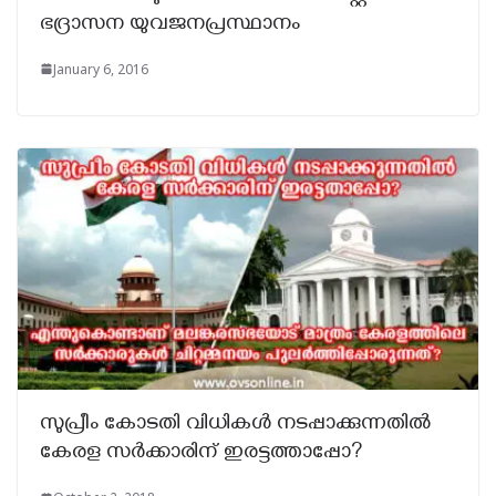
ഭദ്രാസന യുവജനപ്രസ്ഥാനം
January 6, 2016
സുപ്രീം കോടതി വിധികൾ നടപ്പാക്കുന്നതിൽ
കേരള സർക്കാരിന് ഇരട്ടത്താപ്പോ?