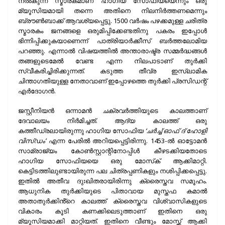
നൽകുന്ന സ്മാരകമാണ് ഹാഗിയ സോഫിയയെന്നും ഒരു
മ്യൂസിയമായി തന്നെ അതിനെ നിലനിർത്തണമെന്നും
ബ്രൗൺബാക്ക് ആവശ്യപ്പെട്ടു. 1500 വർഷം പഴക്കമുള്ള ചരിത്ര
സ്മാരകം ജനങ്ങളെ ഒരുമിപ്പിക്കേണ്ടതിനു പകരം ഇപ്പോൾ
ഭിന്നിപ്പിക്കുകയാണെന്ന് പാത്രിയാർക്കീസ് ബർത്തലോമിയ
പറഞ്ഞു. എന്നാൽ വിഷയത്തില്‍ അന്താരാഷ്ട്ര സമ്മര്‍ദ്ധങ്ങൾ
തങ്ങളുടെമേൽ വേണ്ട എന്ന നിലപാടാണ് തുർക്കി
സ്വീകരിച്ചിരിക്കുന്നത്. കടുത്ത തീവ്ര ഇസ്ലാമിക
ചിന്താഗതിയുള്ള നേതാവാണ് ഇപ്പോഴത്തെ തുർക്കി പ്രസിഡന്റ്
എർദോഗൻ.
ജസ്റ്റീനിയൻ ഒന്നാമൻ ചക്രവർത്തിയുടെ കാലത്താണ്
ദേവാലയം നിർമിച്ചത്. ആദ്യ കാലത്ത് ഒരു
കത്തീഡ്രലായിരുന്നു ഹാഗിയ സോഫിയ
‘ചർച്ച് ഓഫ് ദ് ഹോളി
വിസ്‌ഡം’
എന്ന പേരില്‍ അറിയപ്പെട്ടിരിന്നു. 1453-ൽ ഓട്ടോമൻ
സാമ്രാജ്യം കോൺസ്റ്റാന്റിനോപ്പിൾ കീഴടക്കിയതോടെ
ഹാഗിയ സോഫിയയെ ഒരു മോസ്‌ക് ആക്കിമാറ്റി.
കെട്ടിടത്തിലുണ്ടായിരുന്ന പല ചിത്രപ്പണികളും നശിപ്പിക്കപ്പെട്ടു.
ഇതില്‍ അതീവ ദുഃഖിതരായിരിന്നു ക്രൈസ്തവ സമൂഹം.
ആധുനിക തുർക്കിയുടെ പിതാവായ മുസ്തഫ കമാൽ
അതാതുർക്കിൻ്റെ കാലത്ത് ക്രൈസ്തവ വിശ്വാസികളുടെ
വികാരം കൂടി കണക്കിലെടുത്താണ് ഇതിനെ ഒരു
മ്യൂസിയമാക്കി മാറ്റിയത്. ഇതിനെ വീണ്ടും മോസ്ക്ക് ആക്കി