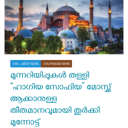
OVS - LATEST NEWS
OVS-PRAVASI NEWS
മുന്നറിയിപ്പുകൾ തള്ളി
“ഹാഗിയ സോഫിയ” മോസ്ക്ക്
ആക്കാനുള്ള
തീരുമാനവുമായി തുർക്കി
മുന്നോട്ട്