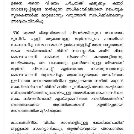
ഉടനെ തന്നെ വിഷയം ചർച്ചയ്ക്ക് എടുക്കും. കമ്മറ്റി
വോട്ടെടുപ്പിലൂടെ നൽകുന്ന അധികാരമില്ലാതെ പൈതൃക
സ്മാരകങ്ങൾക്ക് മാറ്റമൊന്നും വരുത്താൻ സാധിക്കില്ലെന്നും
അദ്ദേഹം വിവരിച്ചു.
1930 മുതൽ മ്യൂസിയമായി പ്രവർത്തിക്കുന്ന ദേവാലയം
മുസ്ലിം പള്ളി ആക്കാനുള്ള തുർക്കിയുടെ പദ്ധതിയെ
സംബന്ധിച്ച വിശദാംശങ്ങൾ ഉൾക്കൊള്ളിച്ച് യുനെസ്കോയുടെ
അംഗ രാജ്യങ്ങൾക്ക് ഗ്രീക്ക് സാംസ്കാരിക മന്ത്രി ലിനാ
മെൺഡോണി കഴിഞ്ഞ വ്യാഴാഴ്ച കത്തയച്ചിരുന്നു.
ദേശീയതയും, മത വികാരവും ഉണർത്താനുള്ള ശ്രമമാണ്
തുർക്കി പ്രസിഡന്റ് എര്‍ദോഗന്‍ നടത്തുന്നതെന്നും
മെൺഡോണി ആരോപിച്ചു. യുനെസ്കോയുടെ അംഗീകാരം
ഇല്ലാതെ ദേവാലയത്തിൻ്റെ ഇപ്പോഴത്തെ സ്ഥിതി മാറ്റാൻ
സാധിക്കില്ലെന്ന് ഗ്രീക്ക് മന്ത്രി ചൂണ്ടിക്കാട്ടി. അന്താരാഷ്ട്ര മത
സ്വാതന്ത്ര്യത്തിനുവേണ്ടിയുള്ള അമേരിക്കൻ അംബാസിഡർ
സാം ബ്രൗൺബാക്ക്, എക്യുമെനിക്കൽ പാത്രിയാർക്കീസ്
ബർത്തലോമിയ തുടങ്ങിയവരാണ് എതിർപ്പുമായി
രംഗത്തെത്തിയ മറ്റ് പ്രമുഖർ.
ലോകത്തിൻ്റെ വിവിധ ഭാഗങ്ങളിലുള്ള കോടിക്കണക്കിന്
ആളുകൾ സാംസ്കാരികവും, ആത്മീയവുമായ പ്രാധാന്യം