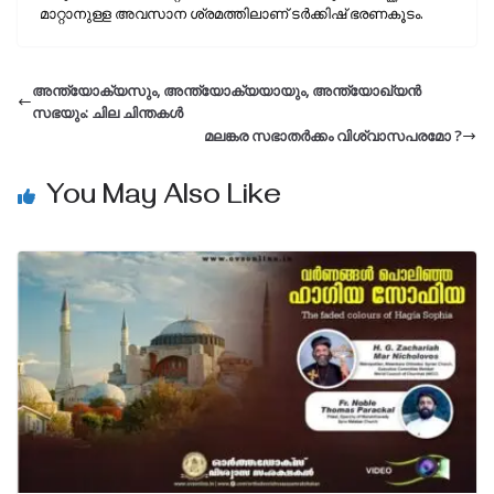
മാറ്റാനുള്ള അവസാന ശ്രമത്തിലാണ് ടര്‍ക്കിഷ് ഭരണകൂടം.
അന്ത്യോക്യസും, അന്ത്യോക്യയായും, അന്ത്യോഖ്യൻ
സഭയും: ചില ചിന്തകൾ
മലങ്കര സഭാതർക്കം വിശ്വാസപരമോ ?
You May Also Like