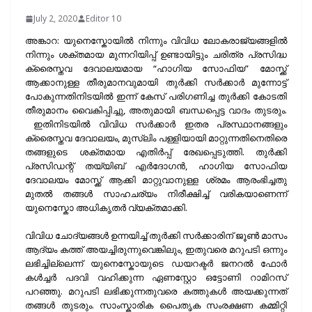
July 2, 2020
Editor 10
അങ്കാറ: യുനെസ്കോയിൽ നിന്നും വിവിധ ലോകരാജ്യങ്ങളിൽ
നിന്നും ശക്തമായ മുന്നറിയിപ്പ് ഉണ്ടായിട്ടും ചരിത്ര പ്രസിദ്ധ
ക്രൈസ്തവ ദേവാലയമായ “ഹാഗിയ സോഫിയ” മോസ്ക്ക്
ആക്കാനുള്ള തീരുമാനവുമായി തുർക്കി സർക്കാർ മുന്നോട്ട്
പോകുന്നതിനിടയിൽ ഇന്ന് കേസ് പരിഗണിച്ച തുർക്കി കോടതി
തീരുമാനം വൈകിപ്പിച്ചു, അതുമായി ബന്ധപ്പെട്ട വാദം തുടരും.
ഇതിനിടയിൽ വിവിധ സർക്കാർ ഇതര പ്രസ്ഥാനങ്ങളും
ക്രൈസ്തവ ദേവാലയം, മുസ്ലിം പള്ളിയായി മാറ്റുന്നതിനെതിരെ
തങ്ങളുടെ ശക്തമായ എതിർപ്പ് രേഖപ്പെടുത്തി. തുർക്കി
പ്രസിഡന്റ് തയ്യിബ് എര്‍ദോഗന്‍, ഹാഗിയ സോഫിയ
ദേവാലയം മോസ്ക്ക് ആക്കി മാറ്റുവാനുള്ള ശ്രമം ആരംഭിച്ചതു
മുതൽ തങ്ങൾ സാഹചര്യം നിരീക്ഷിച്ച് വരികയാണെന്ന്
യുനെസ്കോ അധികൃതർ വ്യക്തമാക്കി.
വിവിധ ചോദ്യങ്ങൾ ഉന്നയിച്ച് തുർക്കി സർക്കാരിന് ജൂൺ മാസം
ആദ്യം കത്ത് അയച്ചിരുന്നുവെങ്കിലും, ഇതുവരെ മറുപടി ഒന്നും
ലഭിച്ചില്ലെന്ന് യുനെസ്കോയുടെ ഡയറക്ടർ ജനറൽ ഫോർ
കൾച്ചർ പദവി വഹിക്കുന്ന ഏണസ്റ്റോ ഒട്ടോണി റാമിറസ്
പറഞ്ഞു. മറുപടി ലഭിക്കുന്നതുവരെ കത്തുകൾ അയക്കുന്നത്
തങ്ങൾ തുടരും. സാംസ്കാരിക പൈതൃക സംരക്ഷണ കമ്മിറ്റി