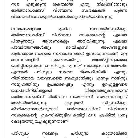
സഭ എടുക്കുന്ന ശക്തമായ ഏതു നിലപാടിനോടും
ഓർത്തഡോൿസ്‌ വിശ്വാസ സംരക്ഷകൻ പൂർണ
വിധേ
യത്വവും ഐക്യദാർഡ്യവും പ്രഖ്യാപിക്കുന്നു.
സഭാംഗങ്ങളായ എല്ലാ സ്ഥാനാർഥികൾക്കും
ഓർത്തഡോൿസ്‌ വിശ്വാസ സംരക്ഷകന്റെ എല്ലാ
പിന്തുണയും ആശംസകളും അറിയിക്കുന്നു. എല്ലാ
പ്രവർത്തനങ്ങൾക്കും ഓ.വി.എസ് അംഗങ്ങളുടെ
പൂർണമായ സഹായ സഹകരണങ്ങൾ ഉണ്ടാവുന്നതാണ്. മറ്റു
മണ്ഡലങ്ങളിൽ ആരെയെങ്കിലും തോൽപ്പിക്കുകയോ
ജയിപ്പിക്കുകയോ ചെയ്യുക എന്നത് സഭയുടെ വിഷയമല്ല
എന്നാൽ പരിശുദ്ധ സഭയെ ദ്രോഹിക്കില്ല എന്നും
നീതിന്യായ വ്യവസ്ഥയെ ബഹുമാനിക്കും എന്നും നാടിനും
സമൂഹത്തിനും ഉപകാരപ്പെടും എന്നും ഉറപ്പുള്ളവരെ
ജനപ്രതിനിധികളായി തിരഞ്ഞെടുക്കണമെന്ന്
ഓർത്തഡോൿസ്‌ വിശ്വാസ സംരക്ഷകൻ സഭാംഗങ്ങളോട്
അഭ്യർത്ഥിക്കുന്നു. കൂടുതൽ ചർച്ചകൾക്കും
ക്രമികരണങ്ങൾക്കുമായി ഓർത്തഡോൿസ്‌ വിശ്വാസ
സംരക്ഷകന്റെ എക്സിക്യൂട്ടീവ് കമ്മിറ്റി 2016 ഏപ്രിൽ 16നു
കോട്ടയത്തു വച്ച് കൂടുന്നതാണ്.
പരിശുദ്ധ സഭക്കും പരിശുദ്ധ കാതോലിക്കാ