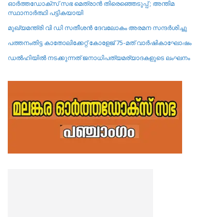
ഓർത്തഡോക്സ് സഭ മെത്രാൻ തിരെഞ്ഞെടുപ്പ് ; അന്തിമ
സ്ഥാനാർത്ഥി പട്ടികയായി
മുഖ്യമന്ത്രി വി ഡി സതീശൻ ദേവലോകം അരമന സന്ദർശിച്ചു
പത്തനംതിട്ട കാതോലിക്കേറ്റ്‌ കോളേജ്‌ 75-മത് വാർഷികാഘോഷം
ഡൽഹിയിൽ നടക്കുന്നത് ജനാധിപത്യമര്യാദകളുടെ ലംഘനം