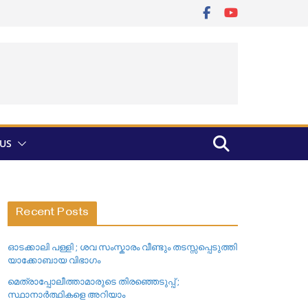
US
Recent Posts
ഓടക്കാലി പള്ളി ; ശവ സംസ്കാരം വീണ്ടും തടസ്സപ്പെടുത്തി
യാക്കോബായ വിഭാഗം
മെത്രാപ്പോലീത്താമാരുടെ തിരഞ്ഞെടുപ്പ് ;
സ്ഥാനാർത്ഥികളെ അറിയാം