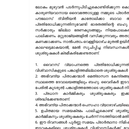
ലോകം മുഴുവന്‍ പടര്‍ന്നുപിടിച്ചുകൊണ്ടിരിക്കു
കാരുണ്യവാനായ ദൈവത്തോടുള്ള നമ്മുടെ പ്രാര്‍ത്ഥ
പൗലോസ് ദ്വിതീയന്‍ കാതോലിക്കാ ബാവാ
പ്രതിരോധിക്കുന്നതിനുവേണ്ടി ഭാരതത്തിന്റെ ബഹു
സര്‍ക്കാരും ജില്ലാ ഭരണകൂടങ്ങളും നിയമപാലകരു
പാലിക്കണം. മറ്റുരാജ്യങ്ങളില്‍ വസിക്കുന്നവരു
കണക്കാക്കണം. നാല്‍പതാം വെള്ളിയാഴ്ച മുതല്‍ ഉയി
കാലഘട്ടമാകയാല്‍, മേല്‍ സൂചിപ്പിച്ച നിബന്ധനക
ശുശ്രൂഷകള്‍ ക്രമീകരിക്കേണ്ടതാണ്.
1. വൈറസ് വ്യാപനത്തെ പ്രതിരോധിക്കുന്നതിന്
വിശ്വാസികളുടെ പങ്കാളിത്തമില്ലാതെ ശുശ്രൂഷകള്‍
2. അഭിവന്ദ്യ പിതാക്കന്മാര്‍ മെത്രാസന കേന്ദ്രങ്
സ്ഥലത്തെ ദേവാലയങ്ങളിലും ബഹു. വൈദികര്‍ ഇട
പേരില്‍ കൂടരുത്) പങ്കാളിത്തത്തോടെ ശുശ്രൂഷകള്‍ നി
3. പ്രധാന കാര്‍മ്മികരും ശുശ്രൂഷകരും ഇക്കാ
ശ്രദ്ധിക്കേണ്ടതാണ്.
4. അഭിവന്ദ്യ പിതാക്കന്മാര്‍ പെസഹാ വ്യാഴാഴ്ചയില
5. ഉചിതമായ സമയക്രമം പാലിച്ചുകൊണ്ട് ശുശ്രൂഷ
കാര്‍മ്മികനും ശുശ്രൂഷകരും ചേര്‍ന്ന് നടത്തിയാല്‍ മത
6. ഈ ദിവസങ്ങള്‍ പൂര്‍ണ്ണ സമയം പ്രാര്‍ത്ഥനാ നിമിഷങ
ഇടവകകളിലെ ശുശ്രൂഷകള്‍ വിശ്വാസികള്‍ക്ക് വ