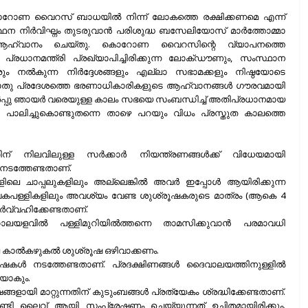
ന്ന കൊറോണ വൈറസ് ബാധയില്‍ നിന്ന് ലോകത്തെ രക്ഷിക്കണമെ എന്ന്
ന നിര്‍വിഘ്നം തുടരുവാന്‍ പരിശുദ്ധ ബസേലിയോസ് മാര്‍ത്തോമ്മാ
 ആഹ്വാനം ചെയ്തു. കൊറോണ വൈറസിന്റെ വ്യാപനത്തെ
. പ്രധാനമന്ത്രി പ്രഖ്യാപിച്ചിരിക്കുന്ന ലോക്ഡൗണും, സംസ്ഥാന
ം നല്‍കുന്ന നിര്‍ദ്ദേശങ്ങളും എല്ലാ സഭാമക്കളും നിഷ്ഠയോടെ
ം അതാതു പ്രദേശത്തെ ഭരണാധികാരികളുടെ ആഹ്വാനങ്ങള്‍ ഗൗരവമായി
ര്‍പ്പു ഞായര്‍ വരെയുള്ള കാലം സഭയെ സംബന്ധിച്ച് അതിപ്രധാനമായ
ള്‍ പാലിച്ചുകൊണ്ടുതന്നെ താഴെ പറയും വിധം പ്രസ്തുത കാലത്തെ
 നിലവിലുള്ള സര്‍ക്കാര്‍ നിയന്ത്രണങ്ങള്‍ക്ക് വിധേയമായി
 നടത്തേണ്ടതാണ്.
ങളിലെ ചാപ്പലുകളിലും അല്ലെങ്കില്‍ അവര്‍ ഇപ്പോള്‍ ആയിരിക്കുന്ന
വകപള്ളികളിലും അവശ്യം വേണ്ട ശുശ്രൂഷകരുടെ മാത്രം (ആകെ 4
ര്‍വ്വഹിക്കേണ്ടതാണ്.
ലയളവില്‍ പള്ളിമുറിയില്‍ത്തന്നെ താമസിക്കുവാന്‍ പരമാവധി
െ കാല്‍കഴുകല്‍ ശുശ്രൂഷ ഒഴിവാക്കണം.
കള്‍ നടത്തേണ്ടതാണ്. പ്രദക്ഷിണങ്ങള്‍ ദൈവാലയത്തിനുള്ളില്‍
ിയാകും.
്ങളായി മാറ്റുന്നതിന് കുടുംബങ്ങള്‍ പ്രത്യേകം ശ്രദ്ധിക്കേണ്ടതാണ്.
േണ്ടി ലൈവ് ആയി സംപ്രേഷണം ചെയ്യുന്നത് ഉചിതമായിരിക്കും.