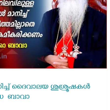
 മാനിച്ച് ദൈവാലയ ശുശ്രൂഷകള്‍
ദ്ധ ബാവാ