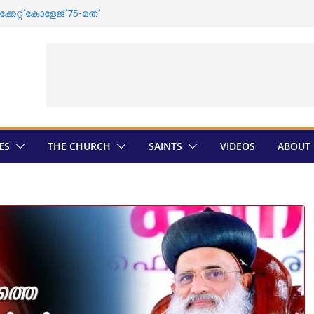
േറ്റ്‌ കോളേജ്‌ 75-മത്
സംസ്കാരം വീണ്ടും തടസ്സപ്പെടുത്തി
ുടെ തിരഞ്ഞെടുപ്പ് ; സ്ഥാനാർത്ഥികളെ
ത്രാൻ തിരെഞ്ഞെടുപ്പ് ; അന്തിമ
ായി
ഡി സതീശൻ ദേവലോകം അരമന
ES
THE CHURCH
SAINTS
VIDEOS
ABOUT 