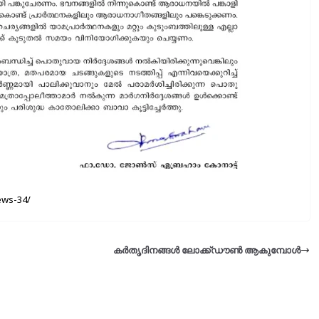
ews-34/
കർതൃദിനങ്ങൾ ലോക്ക്ഡൗൺ ആകുമ്പോൾ