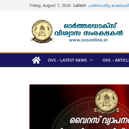
Skip
Friday, August 7, 2026
Latest:
പത്തനംതിട്ട കാതോലിക്ക
to
വാർഷികാഘോഷം
content
ഓടക്കാലി പള്ളി ; ശവ 
യാക്കോബായ വിഭാഗം
മെത്രാപ്പോലീത്താമാര
അറിയാം
ഓർത്തഡോക്സ് സഭ മെ
സ്ഥാനാർത്ഥി പട്ടികയ
മുഖ്യമന്ത്രി വി 
സന്ദർശിച്ചു
OVS – LATEST NEWS
OVS – ARTICL