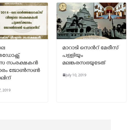
ലെ
മാറാടി സെൻറ് മേരീസ്
തഡോക്സ്
പള്ളിയും
വാസ സംരക്ഷകൻ
മലങ്കരസഭയുടേത്
്ക്കാരം ജോൺസൺ
July 10, 2019
ാലിന്
, 2019