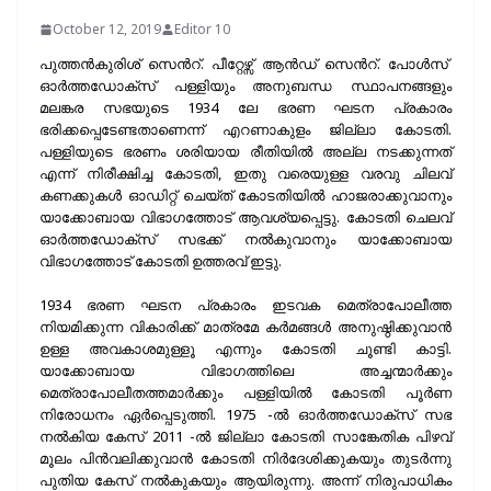
October 12, 2019
Editor 10
പുത്തൻകുരിശ് സെൻറ്. പീറ്റേഴ്സ് ആൻഡ് സെൻറ്. പോൾസ്
ഓർത്തഡോക്സ്‌ പള്ളിയും അനുബന്ധ സ്ഥാപനങ്ങളും
മലങ്കര സഭയുടെ 1934 ലേ ഭരണ ഘടന പ്രകാരം
ഭരിക്കപ്പെടേണ്ടതാണെന്ന് എറണാകുളം ജില്ലാ കോടതി.
പള്ളിയുടെ ഭരണം ശരിയായ രീതിയിൽ അല്ല നടക്കുന്നത്
എന്ന് നിരീക്ഷിച്ച കോടതി, ഇതു വരെയുള്ള വരവു ചിലവ്
കണക്കുകൾ ഓഡിറ്റ് ചെയ്ത് കോടതിയിൽ ഹാജരാക്കുവാനും
യാക്കോബായ വിഭാഗത്തോട് ആവശ്യപ്പെട്ടു. കോടതി ചെലവ്
ഓർത്തഡോക്സ്‌ സഭക്ക് നൽകുവാനും യാക്കോബായ
വിഭാഗത്തോട് കോടതി ഉത്തരവ് ഇട്ടു.
1934 ഭരണ ഘടന പ്രകാരം ഇടവക മെത്രാപോലീത്ത
നിയമിക്കുന്ന വികാരിക്ക് മാത്രമേ കർമങ്ങൾ അനുഷ്ഠിക്കുവാൻ
ഉള്ള അവകാശമുള്ളൂ എന്നും കോടതി ചൂണ്ടി കാട്ടി.
യാക്കോബായ വിഭാഗത്തിലെ അച്ചന്മാർക്കും
മെത്രാപോലീതത്തമാർക്കും പള്ളിയിൽ കോടതി പൂർണ
നിരോധനം ഏർപ്പെടുത്തി. 1975 -ൽ ഓർത്തഡോക്സ്‌ സഭ
നൽകിയ കേസ് 2011 -ൽ ജില്ലാ കോടതി സാങ്കേതിക പിഴവ്
മൂലം പിൻവലിക്കുവാൻ കോടതി നിർദേശിക്കുകയും തുടർന്നു
പുതിയ കേസ് നൽകുകയും ആയിരുന്നു. അന്ന് നിരുപാധികം