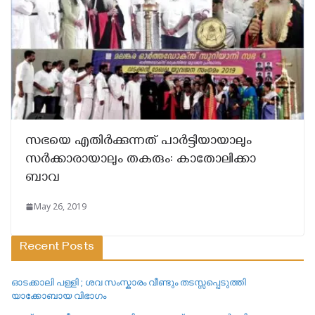
സഭയെ എതിർക്കുന്നത് പാർട്ടിയായാലും
സർക്കാരായാലും തകരും: കാതോലിക്കാ
ബാവ
May 26, 2019
Recent Posts
ഓടക്കാലി പള്ളി ; ശവ സംസ്കാരം വീണ്ടും തടസ്സപ്പെടുത്തി
യാക്കോബായ വിഭാഗം