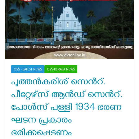
OVS - LATEST NEWS
OVS-KERALA NEWS
പുത്തൻകുരിശ് സെൻറ്.
പീറ്റേഴ്സ് ആൻഡ് സെൻറ്.
പോൾസ് പള്ളി 1934 ഭരണ
ഘടന പ്രകാരം
ഭരിക്കപ്പെടണം