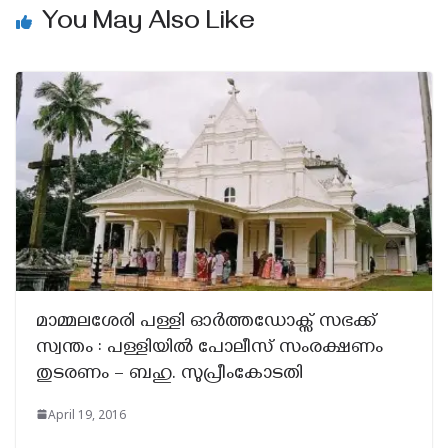
You May Also Like
മാമ്മലശേരി പള്ളി ഓർത്തഡോക്സ് സഭക്ക്
സ്വന്തം : പള്ളിയിൽ പോലീസ് സംരക്ഷണം
തുടരണം – ബഹു. സുപ്രീംകോടതി
April 19, 2016