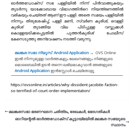
ഓർത്തഡോക്സ്‌ സഭ പള്ളിയിൽ നിന്ന് പിൻവാങ്ങുകയും
തുടർന്നു യാക്കോബായ വിഭാഗത്തിൻറെ നിയന്ത്രണത്തിൽ
വരികയും ചെയ്തത് ആണ് ഈ പള്ളി. അതെ സമയം പള്ളിയിൽ
നിന്നും തിരുശേഷിപ്പ്, പള്ളി മണി, സ്വർണ കുരിശ്, വെള്ളി
കുരിശ് തുടങ്ങിയ വില പിടിപ്പുള്ള വസ്തുക്കൾ
കൊള്ളയടിക്കപ്പെട്ടതിൽ പുത്തൻകുരിശ് പോലീസ്
കേസെടുത്തു അന്വേഷണം നടത്തി വരുന്നു.
മലങ്കര സഭാ ന്യൂസ് Android Application
→
OVS Online
ഇല്‍ നിന്നുമുള്ള വാര്‍ത്തകളും ലേഖനങ്ങളും നിങ്ങളുടെ
മൊബൈലില്‍ ഉടന്‍ തന്നെ ലഭ്യമാകുവാന്‍ ഞങ്ങളുടെ
Android Application
ഇന്‍സ്റ്റോള്‍ ചെയ്തോളൂ
https://ovsonline.in/articles/why-dissident-jacobite-faction-
so-terrified-of-court-order-implementation/
മലങ്കരസഭാ ഭരണഘടന ചരിത്രം, രേഖകൾ, ഭേദഗതികൾ
ഓറിയന്റൽ ഓർത്തഡോക്സ് കൂട്ടായ്മയിൽ മലങ്കര സഭയുടെ
സ്ഥാനം