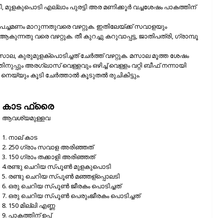
, മുളകുപൊടി എല്ലാം പുരട്ടി അര മണിക്കൂര്‍ വച്ചശേഷം പാകത്തിന്
ം പച്ചമണം മാറുന്നതുവരെ വഴറ്റുക. ഇതിലേയ്ക്ക് സവാളയും
കുന്നതു വരെ വഴറ്റുക. തീ കുറച്ചു കറുവാപ്പട്ട, ജാതിപത്രി, ഗ്രാമ്പൂ
ാല, കുരുമുളക്‌പൊടിച്ചത് ചേര്‍ത്ത് വഴറ്റുക. മസാല മൂത്ത ശേഷം
്തിനുപ്പും അരഗ്ലാസ് വെള്ളവും ഒഴിച്ച് വെള്ളം വറ്റി ബീഫ് നന്നായി
യ്യും കൂടി ചേര്‍ത്താല്‍ കൂടുതല്‍ രുചികിട്ടും.
കാട ഫ്രൈ
ആവശ്യമുള്ളവ
1. നാല്‌ കാട
2. 250 ഗ്രാം സവാള അരിഞ്ഞത്‌
3. 150 ഗ്രാം തക്കാളി അരിഞ്ഞത്‌
4.രണ്ടു ചെറിയ സ്‌പൂണ്‍ മുളകുപൊടി
5. രണ്ടു ചെറിയ സ്‌പൂണ്‍ മഞ്ഞള്പ്പൊലടി
6. ഒരു ചെറിയ സ്‌പൂണ്‍ ജീരകം പൊടിച്ചത്‌
7. ഒരു ചെറിയ സ്‌പൂണ്‍ പെരുംജീരകം പൊടിച്ചത്‌
8. 150 മില്ലി എണ്ണ
9. പാകത്തിന്‌ ഉപ്പ്‌