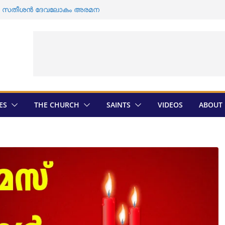
ി ഡി സതീശൻ ദേവലോകം അരമന
ൽ യാക്കോബായ വിഭാഗത്തിന്റെ എതിർപ്പ് ;
ത്തിൽ ശവ സംസ്കാരം
വ സംസ്കാരം വീണ്ടും തടസ്സപ്പെടുത്തി
ാഗം
മാരുടെ തിരഞ്ഞെടുപ്പ് ; സ്ഥാനാർത്ഥികളെ
മെത്രാൻ തിരെഞ്ഞെടുപ്പ് ; അന്തിമ
ികയായി
ES
THE CHURCH
SAINTS
VIDEOS
ABOUT 