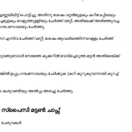
്ണയിലിട്ട് പൊട്ടിച്ചു, അതിനു ശേഷം വറ്റൽമുളകും കറിവേപ്പിലയും
ുളകും വെളുത്തുള്ളിയും ചേർത്ത് വഴറ്റി, അതിലേക്ക് അരിഞ്ഞുവച്ച
ം ഗരം മസാലയും ചേർത്തു.
പീസ് എന്നിവ ചേർത്ത് വഴറ്റി, ശേഷം ആവശ്യത്തിന് വെള്ളം ചേർത്ത്
ുടങ്ങുമ്പോൾ നേരത്തേ കുക്കറിൽ വേവിച്ചെടുത്ത മട്ടൻ അതിലേയ്ക്ക്
മെങ്കിൽ ഉപ്പും ഗരംമസാലയും ചേർക്കുക. (കറി കുറുകുവാനായി കുറച്ച്
 കശുവണ്ടിയും അൽപ്പം അരച്ചു ചേർത്തു.
സ്പൈസി മട്ടണ്‍ ചാപ്സ്
ചേരുവകള്‍