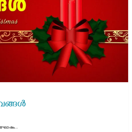
വങ്ങള്‍
് ആഘോഷം…