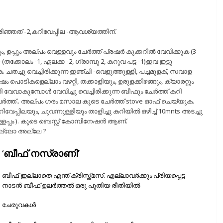
അരിഞ്ഞത് -2,കറിവേപ്പില -ആവശ്യത്തിന്.
, ഉപ്പും അല്പം വെള്ളവും ചേർത്ത് പ്രഷർ കുക്കറിൽ വേവിക്കുക (3
-(തക്കോലം -1, ഏലക്ക -2, ഗ്രാമ്പു 2, കറുവ പട്ട -1)ഇവ ഇട്ടു
ച്ചു വെച്ചിരിക്കുന്ന ഇഞ്ചി -വെളുത്തുള്ളി, പച്ചമുളക്, സവാള
 പൊടികളെല്ലാം വഴറ്റി, തക്കാളിയും, ഉരുളക്കിഴങ്ങും, ക്യാരറ്റും
വേവാകുമ്പോൾ വേവിച്ചു വെച്ചിരിക്കുന്ന ബീഫും ചേർത്ത് കറി
േർത്ത്.. അല്പം ഗരം മസാല കൂടെ ചേർത്ത് stove ഓഫ്‌ ചെയ്യുക.
ിവേപ്പിലയും, ചുവന്നുള്ളിയും താളിച്ചു കറിയിൽ ഒഴിച്ച് 10mnts അടച്ചു
കള്ളപ്പം ). കൂടെ ബെസ്റ്റ് കോമ്പിനേഷൻ ആണ്.
മല്ലോ അല്ലേ ?
‘
ബീഫ് നസ്രാണി’
ബീഫ് ഇല്ലാതെ എന്ത് ക്രിസ്ത്മസ്. എല്ലാവര്‍ക്കും പ്രിയപ്പെട്ട
നാടന്‍ ബീഫ് ഉലര്‍ത്തല്‍ ഒരു പുതിയ രീതിയില്‍
ചേരുവകള്‍