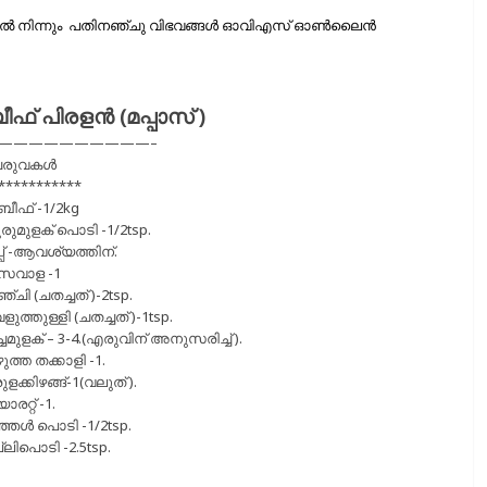
ള’യില്‍ നിന്നും പതിനഞ്ചു വിഭവങ്ങള്‍ ഓവിഎസ് ഓണ്‍ലൈന്‍
ീഫ് പിരളൻ (മപ്പാസ് )
——————————–
േരുവകൾ
***********
.ബീഫ് -1/2kg
രുമുളക് പൊടി -1/2tsp.
്പ് -ആവശ്യത്തിന്.
.സവാള -1
്ചി (ചതച്ചത് )-2tsp.
ളുത്തുള്ളി (ചതച്ചത് )-1tsp.
്ചമുളക് – 3-4.(എരുവിന് അനുസരിച്ച് ).
ുത്ത തക്കാളി -1.
ുളക്കിഴങ്ങ്-1(വലുത് ).
ാരറ്റ് -1.
്ഞൾ പൊടി -1/2tsp.
്ലിപൊടി -2.5tsp.