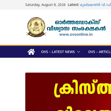
Skip
Saturday, August 8, 2026
Latest:
മുഖ്യമന്ത്രി വ
to
സന്ദർശിച്ചു
content
ഓടക്കാലി പള്ളിയി
വിധിയുടെ പിൻബല
ഓടക്കാലി പള്ളി ; ശ
യാക്കോബായ വിഭ
മെത്രാപ്പോലീത്താ
അറിയാം
ഓർത്തഡോക്സ് സഭ 
സ്ഥാനാർത്ഥി പട്ട
OVS – LATEST NEWS
OVS – ARTICL