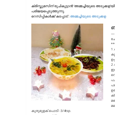
ക്രിസ്തുമസിന് രുചികൂട്ടാന്‍ ‘അമ്മച്ചിയുടെ അടുക്ക
പരിജയപ്പെടുത്തുന്നു.
റെസിപ്പികള്‍ക്ക് കടപ്പാട് :
അമ്മച്ചിയുടെ അടുക്കള
ബ
—
ച
**
1 
കു
ഉപ
2 
ഇഞ
വെ
പച
പഴ
ഉര
ക്യ
മഞ
മല
കുരുമുളക് പൊടി -3/4tsp.