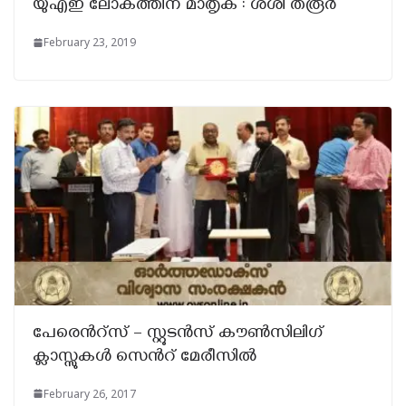
യുഎഇ ലോകത്തിന് മാതൃക : ശശി തരൂർ
February 23, 2019
പേരെൻറ്സ് – സ്റ്റുടന്‍സ് കൗണ്‍സിലിഗ്
ക്ലാസ്സുകള്‍ സെൻറ് മേരീസില്‍
February 26, 2017