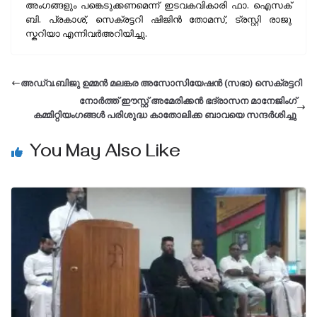
അംഗങ്ങളും പങ്കെടുക്കണമെന്ന് ഇടവകവികാരി ഫാ. ഐസക്
ബി. പ്രകാശ്, സെക്രട്ടറി ഷിജിൻ തോമസ്, ട്രസ്റ്റി രാജു
സ്കറിയാ എന്നിവർഅറിയിച്ചു.
അഡ്വ.ബിജു ഉമ്മന്‍ മലങ്കര അസോസിയേഷന്‍ (സഭാ) സെക്രട്ടറി
നോര്‍ത്ത് ഈസ്റ്റ്‌ അമേരിക്കന്‍ ഭദ്രാസന മാനേജിംഗ്
കമ്മിറ്റിയംഗങ്ങള്‍ പരിശുദ്ധ കാതോലിക്ക ബാവയെ സന്ദര്‍ശിച്ചു
You May Also Like