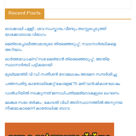
Recent Posts
ഓടക്കാലി പള്ളി ; ശവ സംസ്കാരം വീണ്ടും തടസ്സപ്പെടുത്തി
യാക്കോബായ വിഭാഗം
മെത്രാപ്പോലീത്താമാരുടെ തിരഞ്ഞെടുപ്പ് ; സ്ഥാനാർത്ഥികളെ
അറിയാം
ഓർത്തഡോക്സ് സഭ മെത്രാൻ തിരെഞ്ഞെടുപ്പ് ; അന്തിമ
സ്ഥാനാർത്ഥി പട്ടികയായി
മുഖ്യമന്ത്രി വി ഡി സതീശൻ ദേവലോകം അരമന സന്ദർശിച്ചു
പത്തനംതിട്ട കാതോലിക്കേറ്റ്‌ കോളേജ്‌ 75-മത് വാർഷികാഘോഷം
ഡൽഹിയിൽ നടക്കുന്നത് ജനാധിപത്യമര്യാദകളുടെ ലംഘനം
മലങ്കര സഭാ തർക്കം ; കോടതി വിധി അടിസ്ഥാനത്തിൽ അനുനയ
നീക്കമാകാമെന്ന് കാതോലിക്ക ബാവ