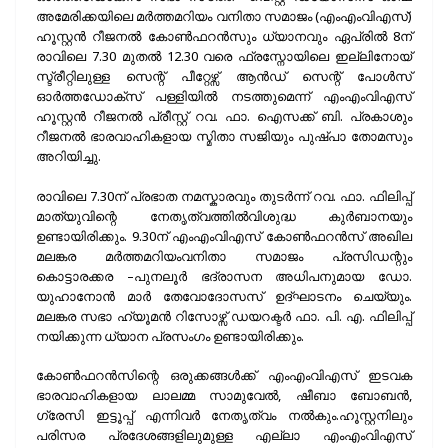
അമേരിക്കയിലെ മർത്തമറിയം വനിതാ സമാജം (എംഎംവിഎസ്)
ഹൂസ്റ്റൻ റീജനൽ കോൺഫറൻസും ധ്യാനവും ഏപ്രിൽ 8ന്
രാവിലെ 7.30 മുതൽ 12.30 വരെ ഫ്രസ്നോയിലെ ഇല്ലിനോയ്
സ്ട്രീറ്റിലുള്ള സെന്റ് പീറ്റേഴ്സ് ആൻഡ് സെന്റ് പോൾസ്
ഓർത്തഡോക്സ് പള്ളിയിൽ നടത്തുമെന്ന് എംഎംവിഎസ്
ഹൂസ്റ്റൻ റീജനൽ പ്രീസ്റ്റ് റവ. ഫാ. ഐസക്ക് ബി. പ്രകാശും
റീജനൽ ഭാരവാഹികളായ സ്മിതാ സജിയും പുഷ്പാ തോമസും
അറിയിച്ചു.
രാവിലെ 7.30ന് പ്രഭാത നമസ്കാരവും തുടർന്ന് റവ. ഫാ. ഫിലിപ്പ്
മാത്യുവിന്റെ നേതൃത്വത്തിൽവിശുദ്ധ കുർബാനയും
ഉണ്ടായിരിക്കും. 9.30ന് എംഎംവിഎസ് കോൺഫറൻസ് അഖില
മലങ്കര മർത്തമറിയംവനിതാ സമാജം പ്രസിഡന്റും
കൊട്ടാരക്കര –പുനലൂർ ഭദ്രാസന അധിപനുമായ ഡോ.
യുഹാനോൻ മാർ തേവോദോസസ് ഉദ്ഘാടനം ചെയ്യും.
മലങ്കര സഭാ‌ ഹ്യൂമൻ റിസോഴ്സ് ഡയറക്ടർ ഫാ. പി. എ. ഫിലിപ്പ്
നയിക്കുന്ന ധ്യാന പ്രസംഗം ഉണ്ടായിരിക്കും.
കോൺഫറൻസിന്റെ ഒരുക്കങ്ങൾക്ക് എംഎംവിഎസ് ഇടവക
ഭാരവാഹികളായ ലാലമ്മ സാമുവേൽ, ഷീബാ ബോബൻ,
ഗ്രേസി ഇട്ടൂപ്പ് എന്നിവർ നേതൃത്വം നൽകും.ഹൂസ്റ്റനിലും
പരിസര പ്രദേശങ്ങളിലുമുള്ള എല്ലാ എംഎംവിഎസ്