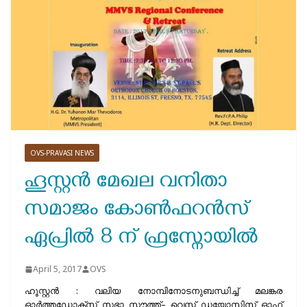
OVS-PRAVASI NEWS
ഹൂസ്റ്റൻ മേഖല വനിതാ
സമാജം കോൺഫറൻസ്
ഏപ്രിൽ 8 ന് ഫ്രസ്നോയില്‍
April 5, 2017
OVS
ഹൂസ്റ്റൻ : വലിയ നോമ്പിനോടനുബന്ധിച്ച് മലങ്കര
ഓർത്തഡോക്സ് സഭാ സൗത്ത്– വെസ്റ്റ് ഡയോസിസ് ഓഫ്