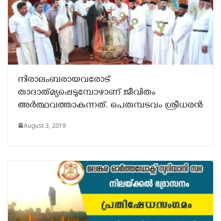
നിരാലംബരായവരോട്
താദാത്‌മ്യപ്പെടുമ്പോഴാണ് ജീവിതം
അർത്ഥവത്താകുന്നത്. പെരുമ്പടവം ശ്രീധരൻ
August 3, 2019