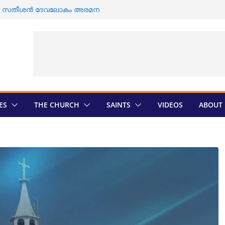
ി ഡി സതീശൻ ദേവലോകം അരമന
ൽ യാക്കോബായ വിഭാഗത്തിന്റെ എതിർപ്പ് ;
ത്തിൽ ശവ സംസ്കാരം
വ സംസ്കാരം വീണ്ടും തടസ്സപ്പെടുത്തി
ാഗം
മാരുടെ തിരഞ്ഞെടുപ്പ് ; സ്ഥാനാർത്ഥികളെ
മെത്രാൻ തിരെഞ്ഞെടുപ്പ് ; അന്തിമ
ികയായി
ES
THE CHURCH
SAINTS
VIDEOS
ABOUT 