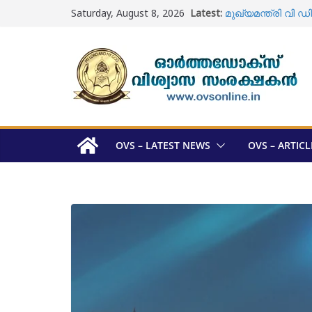
Skip
Saturday, August 8, 2026
Latest:
മുഖ്യമന്ത്രി വ
to
സന്ദർശിച്ചു
content
ഓടക്കാലി പള്ളിയി
വിധിയുടെ പിൻബല
ഓടക്കാലി പള്ളി ; ശ
യാക്കോബായ വിഭ
മെത്രാപ്പോലീത്താ
അറിയാം
ഓർത്തഡോക്സ് സഭ 
സ്ഥാനാർത്ഥി പട്ട
OVS – LATEST NEWS
OVS – ARTICL