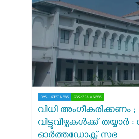
OVS - LATEST NEWS
OVS-KERALA NEWS
വിധി അംഗീകരിക്കണം ; 
വിട്ടുവീഴ്ചകൾക്ക് തയ്യാർ 
ഓർത്തഡോക്സ്‌ സഭ