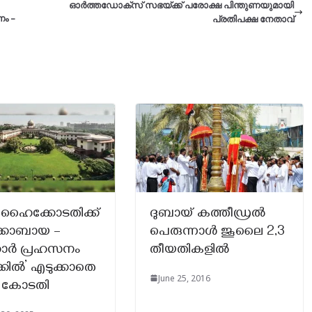
ഓർത്തഡോക്സ് സഭയ്ക്ക് പരോക്ഷ പിന്തുണയുമായി
ം –
പ്രതിപക്ഷ നേതാവ്
ഹൈക്കോടതിക്ക്
ദുബായ് കത്തീഡ്രൽ
്കോബായ –
പെരുന്നാൾ ജൂലൈ 2,3
കാർ പ്രഹസനം
തീയതികളിൽ
കിൽ’ എടുക്കാതെ
June 25, 2016
ീം കോടതി