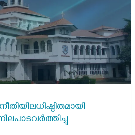
നീതിയിലധിഷ്ഠിതമായി
: നിലപാടവർത്തിച്ചു