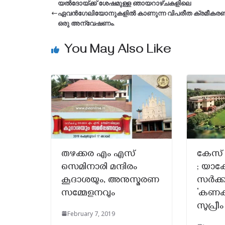
യൽദോയ്ക്ക് ശേഷമുള്ള ഞായറാഴ്ചകളിലെ
ഏവൻഗേലിയോനുകളിൽ കാണുന്ന വിപരീത ക്രമീകരണ
ഒരു അന്വേഷണം.
You May Also Like
തഴക്കര എം എസ്
കേസ് 
സെമിനാരി മന്ദിരം
; യാക
കൂദാശയും, അനുസ്മരണ
സർക്
സമ്മേളനവും
‘കണക്
സുപ്ര
February 7, 2019