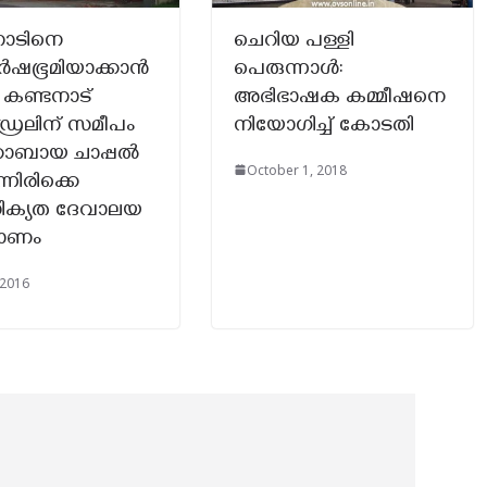
നാടിനെ
ചെറിയ പള്ളി
ഷഭൂമിയാക്കാൻ
പെരുന്നാൾ:
; കണ്ടനാട്
അഭിഭാഷക കമ്മീഷനെ
ഡ്രലിന് സമീപം
നിയോഗിച്ച് കോടതി
കോബായ ചാപ്പൽ
October 1, 2018
്നിരിക്കെ
ക്യത ദേവാലയ
മാണം
, 2016