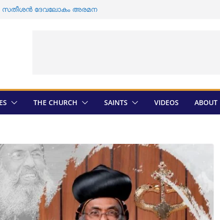
ി ഡി സതീശൻ ദേവലോകം അരമന
ൽ യാക്കോബായ വിഭാഗത്തിന്റെ എതിർപ്പ് ;
ത്തിൽ ശവ സംസ്കാരം
വ സംസ്കാരം വീണ്ടും തടസ്സപ്പെടുത്തി
ാഗം
മാരുടെ തിരഞ്ഞെടുപ്പ് ; സ്ഥാനാർത്ഥികളെ
മെത്രാൻ തിരെഞ്ഞെടുപ്പ് ; അന്തിമ
ികയായി
ES
THE CHURCH
SAINTS
VIDEOS
ABOUT 