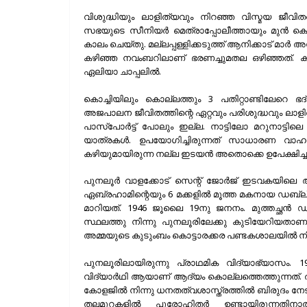
വിശുദ്ധിയും ലാളിത്യവും നിറഞ്ഞ വിസ്മയ ജീ
സഭയുടെ സീനിയർ മെത്രാപ്പോലീത്തായും മുൻ
കാലം ചെയ്തു. മല്ലപ്പള്ളിക്കടുത്ത് ആനിക്കാട് മ
കഴിഞ്ഞ നവംബറിലാണ് ഭരണച്ചുമതല ഒഴിഞ്ഞത്. കബ
ഏലിയാ ചാപ്പലിൽ.
കൊച്ചിയിലും കൊല്ലത്തും 3 പതിറ്റാണ്ടിലേ
അജപാലന ജീവിതത്തിന്റെ ഏറ്റവും പരിശുദ്ധവും ലാളിത
പാസ്പോർട്ട് പോലും ഇല്ല. നാട്ടിലോ മറുനാട്ടിലെ
യാത്രകൾ. ഉപയോഗിച്ചിരുന്നത് സാധാരണ വാഹനം
കഴിയുമായിരുന്ന നല്ല ഇടയൻ അതൊക്കെ ഉപേക്ഷിച്ചാണ
പുനലൂർ വാളക്കോട് സെന്റ് ജോർജ് ഇടവകയിലെ ആറ്
ഏബ്രഹാമിന്റെയും 6 മക്കളിൽ മൂത്ത മകനായ 
മാറിയത്. 1946 ജൂലൈ 19നു ജനനം. മുത്തച്ഛൻ 
സ്ഥലത്തു നിന്നു പുനലൂരിലേക്കു കുടിയേറിയതാണു
അമ്മയുടെ കുടുംബം കൊട്ടാരക്കര പണ്ടകശാലയിൽ നി
പുനലൂരിലായിരുന്നു പ്രാഥമിക വിദ്യാഭ്യാ
വിദ്യാർഥി ആയാണ് ആദ്യം കൊല്ലത്തെത്തുന്നത്. ത
കോളജിൽ നിന്നു ധനതത്വശാസ്ത്രത്തിൽ ബിരുദം ന
തലമുറകളിൽ പുരോഹിതർ ഉണ്ടായിരുന്നതിനാൽ 