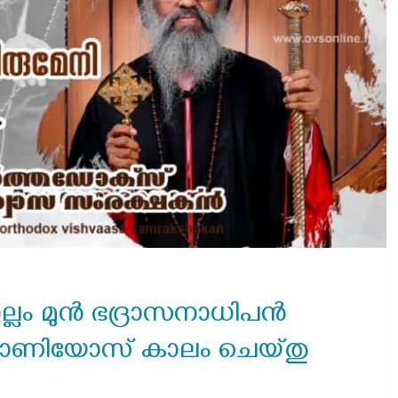
ലം മുൻ ഭദ്രാസനാധിപൻ
ോണിയോസ് കാലം ചെയ്തു