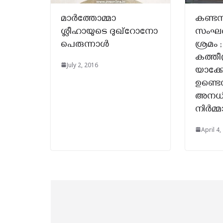
മാർത്തോമ്മാ
കണ്ട
ശ്ലീഹായുടെ ദുഖ്റോനോ
സംഘർ
പെരുന്നാൾ
ശ്രമം 
കത്തീ
July 2, 2016
യാക്
ഉണ്ടെന
അനധി
നിർമ്
April 4