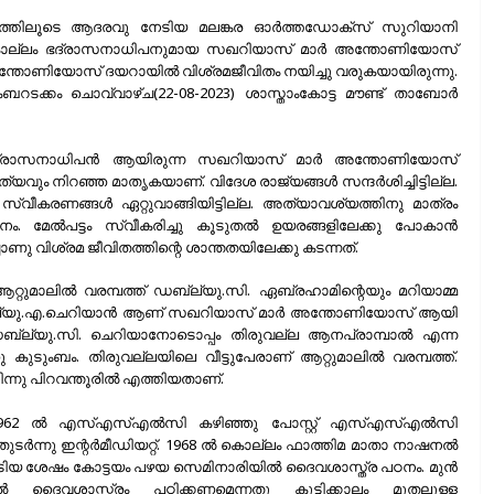
വിതത്തിലൂടെ ആദരവു നേടിയ മലങ്കര ഓർത്തഡോക്സ് സുറിയാനി
 കൊല്ലം ഭദ്രാസനാധിപനുമായ സഖറിയാസ് മാർ അന്തോണിയോസ്
ാർ അന്തോണിയോസ് ദയറായിൽ വിശ്രമജീവിതം നയിച്ചു വരുകയായിരുന്നു.
റടക്കം ചൊവ്വാഴ്ച(22-08-2023) ശാസ്താംകോട്ട മൗണ്ട് താബോർ
റെ ഭദ്രാസനാധിപൻ ആയിരുന്ന സഖറിയാസ് മാർ അന്തോണിയോസ്
്യവും നിറഞ്ഞ മാതൃകയാണ്. വിദേശ രാജ്യങ്ങൾ സന്ദർശിച്ചിട്ടില്ല.
 സ്വീകരണങ്ങൾ ഏറ്റുവാങ്ങിയിട്ടില്ല. അത്യാവശ്യത്തിനു മാത്രം
. മേൽപട്ടം സ്വീകരിച്ചു കൂടുതൽ ഉയരങ്ങളിലേക്കു പോകാൻ
ു വിശ്രമ ജീവിതത്തിന്റെ ശാന്തതയിലേക്കു കടന്നത്.
റുമാലിൽ വരമ്പത്ത് ഡബ്ല്യു.സി. ഏബ്രഹാമിന്റെയും മറിയാമ്മ
ഡബ്ല്യു.എ.ചെറിയാൻ ആണ് സഖറിയാസ് മാർ അന്തോണിയോസ് ആയി
ഡബ്ല്യു.സി. ചെറിയാനോടൊപ്പം തിരുവല്ല ആനപ്രാമ്പാൽ എന്ന
 കുടുംബം. തിരുവല്ലയിലെ വീട്ടുപേരാണ് ആറ്റുമാലിൽ വരമ്പത്ത്.
ന്നു പിറവന്തൂരിൽ എത്തിയതാണ്.
സം. 1962 ൽ എസ്എസ്എൽസി കഴിഞ്ഞു പോസ്റ്റ് എസ്എസ്എൽസി
ുടർന്നു ഇന്റർമീഡിയറ്റ്. 1968 ൽ കൊല്ലം ഫാത്തിമ മാതാ നാഷനൽ
േടിയ ശേഷം കോട്ടയം പഴയ സെമിനാരിയിൽ ദൈവശാസ്ത്ര പഠനം. മുൻ
ദൈവശാസ്ത്രം പഠിക്കണമെന്നതു കുട്ടിക്കാലം മുതലുള്ള