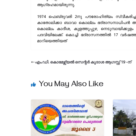
ആഗ്രഹമായിരുന്നു.
1974 ഫെബ്രുവരി 2നു പൗരോഹിത്യം സ്വീകരിച്ച
കാതോലിക്കാ ബാവാ കൊല്ലം ഭദ്രാസനാധിപൻ ആയിരുന്
കൊല്ലം കാദീശ, കുളത്തൂപ്പുഴ, നെടുമ്പായിക്കുളം
പദവിയിലേക്ക്. കൊച്ചി ഭദ്രാസനത്തിൽ 17 വർഷത
മാറിയെത്തിയത്
എം.ഡി. കൊമേഴ്സ്യൽ സെന്റർ കൂദാശ ആഗസ്റ്റ് 19 -ന്
You May Also Like