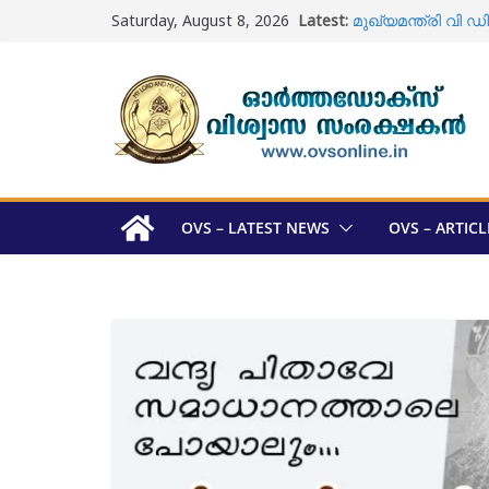
Skip
Saturday, August 8, 2026
Latest:
മുഖ്യമന്ത്രി വ
to
സന്ദർശിച്ചു
content
ഓടക്കാലി പള്ളിയി
വിധിയുടെ പിൻബല
ഓടക്കാലി പള്ളി ; ശ
യാക്കോബായ വിഭ
മെത്രാപ്പോലീത്താ
അറിയാം
ഓർത്തഡോക്സ് സഭ 
സ്ഥാനാർത്ഥി പട്ട
OVS – LATEST NEWS
OVS – ARTICL