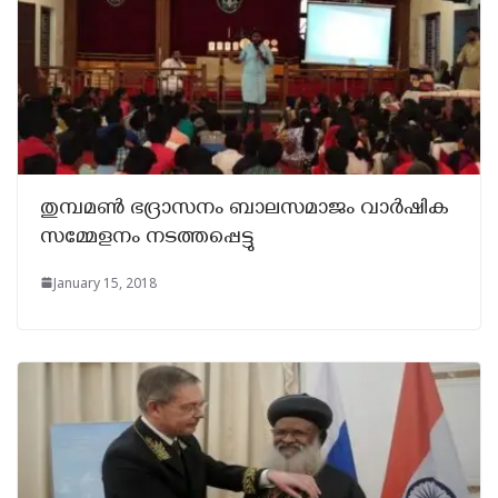
തുമ്പമൺ ഭദ്രാസനം ബാലസമാജം വാർഷിക
സമ്മേളനം നടത്തപ്പെട്ടു
January 15, 2018