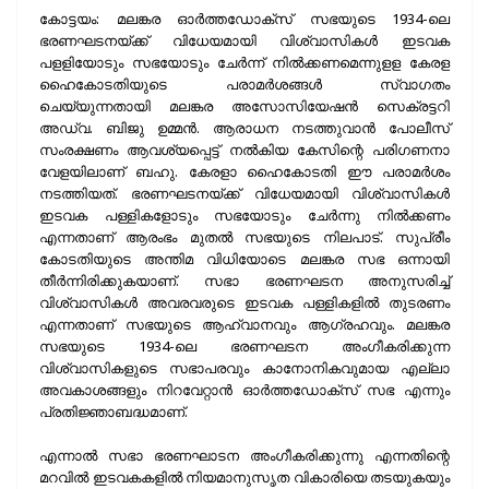
കോട്ടയം: മലങ്കര ഓര്‍ത്തഡോക്‌സ് സഭയുടെ 1934-ലെ
ഭരണഘടനയ്ക്ക് വിധേയമായി വിശ്വാസികള്‍ ഇടവക
പളളിയോടും സഭയോടും ചേര്‍ന്ന് നില്‍ക്കണമെന്നുളള കേരള
ഹൈകോടതിയുടെ പരാമര്‍ശങ്ങള്‍ സ്വാഗതം
ചെയ്യുന്നതായി മലങ്കര അസോസിയേഷന്‍ സെക്രട്ടറി
അഡ്വ. ബിജു ഉമ്മന്‍. ആരാധന നടത്തുവാന്‍ പോലീസ്
സംരക്ഷണം ആവശ്യപ്പെട്ട് നല്‍കിയ കേസിന്റെ പരിഗണനാ
വേളയിലാണ് ബഹു. കേരളാ ഹൈകോടതി ഈ പരാമര്‍ശം
നടത്തിയത്. ഭരണഘടനയ്ക്ക് വിധേയമായി വിശ്വാസികള്‍
ഇടവക പള്ളികളോടും സഭയോടും ചേര്‍ന്നു നില്‍ക്കണം
എന്നതാണ് ആരംഭം മുതല്‍ സഭയുടെ നിലപാട്. സുപ്രീം
കോടതിയുടെ അന്തിമ വിധിയോടെ മലങ്കര സഭ ഒന്നായി
തീര്‍ന്നിരിക്കുകയാണ്. സഭാ ഭരണഘടന അനുസരിച്ച്
വിശ്വാസികള്‍ അവരവരുടെ ഇടവക പള്ളികളില്‍ തുടരണം
എന്നതാണ് സഭയുടെ ആഹ്വാനവും ആഗ്രഹവും. മലങ്കര
സഭയുടെ 1934-ലെ ഭരണഘടന അംഗീകരിക്കുന്ന
വിശ്വാസികളുടെ സഭാപരവും കാനോനികവുമായ എല്ലാ
അവകാശങ്ങളും നിറവേറ്റാന്‍ ഓര്‍ത്തഡോക്‌സ് സഭ എന്നും
പ്രതിജ്ഞാബദ്ധമാണ്.
എന്നാല്‍ സഭാ ഭരണഘാടന അംഗീകരിക്കുന്നു എന്നതിന്റെ
മറവില്‍ ഇടവകകളില്‍ നിയമാനുസൃത വികാരിയെ തടയുകയും