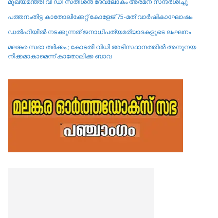
മുഖ്യമന്ത്രി വി ഡി സതീശൻ ദേവലോകം അരമന സന്ദർശിച്ചു
പത്തനംതിട്ട കാതോലിക്കേറ്റ്‌ കോളേജ്‌ 75-മത് വാർഷികാഘോഷം
ഡൽഹിയിൽ നടക്കുന്നത് ജനാധിപത്യമര്യാദകളുടെ ലംഘനം
മലങ്കര സഭാ തർക്കം ; കോടതി വിധി അടിസ്ഥാനത്തിൽ അനുനയ
നീക്കമാകാമെന്ന് കാതോലിക്ക ബാവ