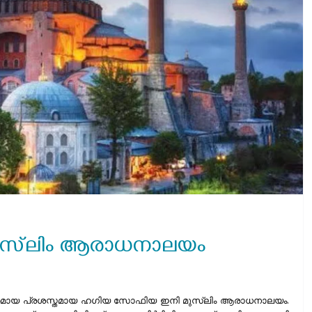
സ്‌ലിം ആരാധനാലയം
ർമിതമായ പ്രശസ്തമായ ഹഗിയ സോഫിയ ഇനി മുസ്‌ലിം ആരാധനാലയം.