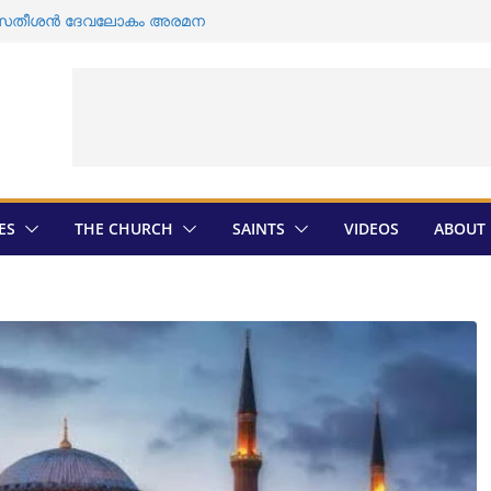
 ഡി സതീശൻ ദേവലോകം അരമന
യാക്കോബായ വിഭാഗത്തിന്റെ എതിർപ്പ് ;
്തിൽ ശവ സംസ്കാരം
 സംസ്കാരം വീണ്ടും തടസ്സപ്പെടുത്തി
ം
രുടെ തിരഞ്ഞെടുപ്പ് ; സ്ഥാനാർത്ഥികളെ
െത്രാൻ തിരെഞ്ഞെടുപ്പ് ; അന്തിമ
യായി
ES
THE CHURCH
SAINTS
VIDEOS
ABOUT 