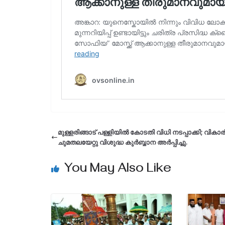
മുള്ളരിങ്ങാട് പള്ളിയിൽ കോടതി വിധി നടപ്പാക്കി; വികാര
ചുമതലയേറ്റു വിശുദ്ധ കുർബ്ബാന അർപ്പിച്ചു.
You May Also Like