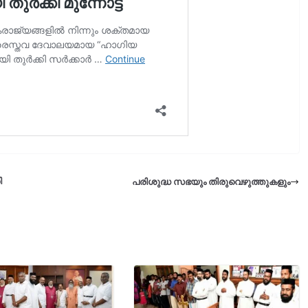
ി
പരിശുദ്ധ സഭയും തിരുവെഴുത്തുകളും