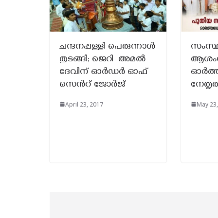
ചന്ദനപ്പള്ളി പെരുന്നാള്‍
സംസ്ഥ
തുടങ്ങി; ജെറി അമല്‍
ആശംസ
ദേവിന് ഓര്‍ഡര്‍ ഓഫ്
ഓർത്
സെന്‍റ് ജോര്‍ജ്
നേതൃത്
April 23, 2017
May 23