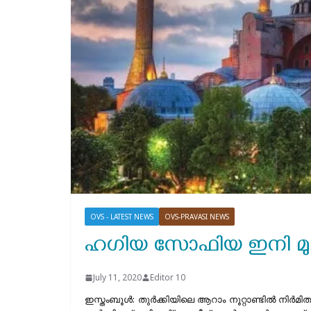
OVS - LATEST NEWS
OVS-PRAVASI NEWS
ഹഗിയ സോഫിയ ഇനി മു
July 11, 2020
Editor 10
ഇസ്തംബൂൾ: തുർക്കിയിലെ ആറാം നൂറ്റാണ്ടിൽ നി