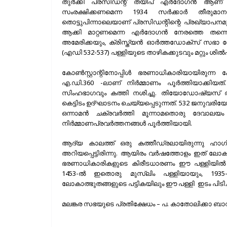
തുർക്കി പ്രസിഡന്റ് തയീപ് എർദോഗൻ ആണ് 
സംരക്ഷിക്കണമെന്ന 1934 സർക്കാർ തീരുമ
തൊട്ടുപിന്നാലെയാണ് പ്രസിഡന്റിന്റെ പ്രഖ്യാപന
ആക്കി മാറ്റണമെന്ന എർദോഗൻ നേരത്തെ തന്നെ ആ
അമേരിക്കയും, ക്രിസ്ത്യൻ ഓർത്തഡോക്സ് സഭാ നേതൃത
(എഡി 532-537) പള്ളിയുടെ താഴികക്കുടവും മറ്റും ശി
കോൺസ്റ്റാന്റിനോപ്പിൾ ഭരണാധികാരിയായിരുന്ന കോ
എ.ഡി.360 -ലാണ്‌ നിർമ്മാണം പൂർത്തിയാക്കിയ
സിംഹഭാഗവും കത്തി നശിച്ചു. തിയോഡോഷ്യസ് രണ
കെട്ടിടം ഉദ്ഘാടനം ചെയ്യപ്പെടുന്നത്. 532 ജനുവരിയോട
ഒന്നാമൻ ചക്രവർത്തി മൂന്നാമതൊരു ദേവാലയം 
നിർമ്മാണപ്രവർത്തനങ്ങൾ പൂർത്തിയായി.
ആദ്യ കാലത്ത് ഒരു കത്തീഡ്രലായിരുന്നു
അറിയപ്പെട്ടിരിന്നു. ആയിരം വർഷത്തോളം ഇത് ലോക
ഭരണാധികാരികളുടെ കിരീടധാരണം ഈ പള്ളിയിൽ വച്ച
1453-ൽ ഇതൊരു മുസ്ലിം പള്ളിയായും, 1935-ൽ 
ലോകാത്ഭുതങ്ങളുടെ പട്ടികയിലും ഈ പള്ളി ഇടം പിടിച്ച
മലങ്കര സഭയുടെ പ്രതിക്ഷേധം – പ. കാതോലിക്കാ ബാ