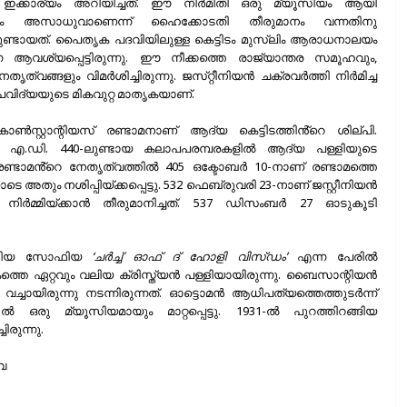
ഇക്കാര്യം അറിയിച്ചത്. ഈ നിർമിതി ഒരു മ്യൂസിയം ആയി
ാനം അസാധുവാണെന്ന് ഹൈക്കോടതി തീരുമാനം വന്നതിനു
മുണ്ടായത്. പൈതൃക പദവിയിലുള്ള കെട്ടിടം മുസ്‌ലിം ആരാധനാലയം
വശ്യപ്പെട്ടിരുന്നു. ഈ നീക്കത്തെ രാജ്യാന്തര സമൂഹവും,
്വങ്ങളും വിമർശിച്ചിരുന്നു. ജസ്‌റ്റീനിയൻ ചക്രവർത്തി നിർമിച്ച
ൽപവിദ്യയുടെ മികവുറ്റ മാതൃകയാണ്.
ൺസ്റ്റാന്റിയസ് രണ്ടാമനാണ്‌ ആദ്യ കെട്ടിടത്തിൻ്റെ ശില്പി.
ത്. എ.ഡി. 440-ലുണ്ടായ കലാപപരമ്പരകളിൽ ആദ്യ പള്ളിയുടെ
്ടാമൻ്റെ നേതൃത്വത്തിൽ 405 ഒക്ടോബർ 10-നാണ്‌ രണ്ടാമത്തെ
െ അതും നശിപ്പിയ്ക്കപ്പെട്ടു. 532 ഫെബ്രുവരി 23-നാണ്‌ ജസ്റ്റീനിയൻ
നിർമ്മിയ്ക്കാൻ തീരുമാനിച്ചത്. 537 ഡിസംബർ 27 ഓടുകൂടി
 ഹാഗിയ സോഫിയ
‘ചർച്ച് ഓഫ് ദ് ഹോളി വിസ്‌ഡം’
എന്ന പേരില്‍
ത്തെ ഏറ്റവും വലിയ ക്രിസ്ത്യൻ പള്ളിയായിരുന്നു. ബൈസാന്റിയൻ
ായിരുന്നു നടന്നിരുന്നത്. ഓട്ടൊമൻ ആധിപത്യത്തെത്തുടർന്ന്
ഒരു മ്യൂസിയമായും മാറ്റപ്പെട്ടു. 1931-ൽ പുറത്തിറങ്ങിയ
ിരുന്നു.
വ