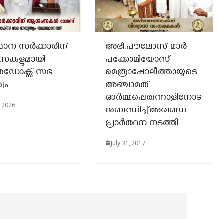
ാന സർക്കാരിന്
അഭി.പൗലോസ് മാർ
കളുമായി
പക്കോമിയോസ്
തഡോക്സ് സഭ
മെത്രാപ്പോലീത്തായുടെ
വം
അഞ്ചാമത്
ഓർമ്മപ്പെരുന്നാളിനോട
, 2026
നുബന്ധിച്ച്അഖണ്ഡ
പ്രാർത്ഥന നടത്തി
July 31, 2017