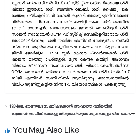
കുമാരി. ബ്ലെസി വർഗീസ്, ഡിസ്ട്രിക്ട് സെക്രട്ടറിമാരായ ശ്രീ.
ഷിജോ ഈശോ, ശ്രീ. ബിബിൻ ബേബി, ശ്രീ. ഷൈജു. കെ.
മാത്യു, ശ്രീ.എവിൻ.വി. കോശി. കുമാരി. അഞ്ജു എലിസബെത്,
വിദ്യാർത്ഥി പ്രസ്ഥാനം കേന്ദ്ര കമ്മിറ്റി അംഗം ശ്രീ. ബെറിൻ
ബേബി മോനച്ചൻ, ബാലസമാജം ജനറൽ സെക്രട്ടറി ശ്രീ.
സാജൻ സാമുവേൽ,OCYM ഡിസ്ട്രിക്ട് സെക്രട്ടറിമാരായ ശ്രീ.
അജയ്,ശ്രീ.സജു, ശ്രീ.അഖിൽ എന്നിവർ നേതൃത്വം നൽകി
ഭദ്രാസന ആഭ്യന്തര സുവിശേഷ സംഘം സെക്രട്ടറി. ഡോ.
ജിബി ജോർജ്,MGOCSM മുൻ കേന്ദ്ര പ്രവർത്തകൻ ശ്രീ.
ഷാജൻ മാത്യു പേരിശ്ശേരി, മുൻ കേന്ദ്ര കമ്മിറ്റി അംഗവും
നിരണം ഭദ്രാസന അംഗവുമായ ശ്രീ. ഷിജോ.കെ.ഗീവർഗീസ്,
OCYM തുമ്പമൺ ഭദ്രാസന ഓർഗനൈസർ ശ്രീ.ഗീവർഗീസ്
ബിജി എന്നിവർ സന്നിഹിതർ ആയിരുന്നു. ഭദാസനത്തിന്റെ
വിവിധ യൂണിറ്റുകളിൽ നിന്ന് 175 വിദ്യാർത്ഥികൾ പങ്കെടുത്തു.
1934ലെ ഭരണഘടന, മറികടക്കാൻ ആവാത്ത വൻമതിൽ
പുത്തൻ കാവിൽ കൊച്ചു തിരുമേനിയുടെ കുന്നംകുളം പ്രസംഗം.
You May Also Like