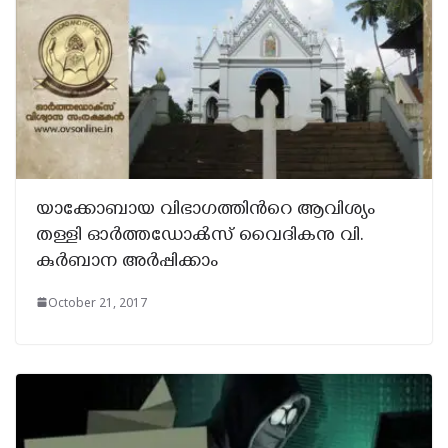
യാക്കോബായ വിഭാഗത്തിന്‍റെ ആവിശ്യം
തള്ളി ഓര്‍ത്തഡോക്‍സ്‌ വൈദികനു വി.
കുർബാന അർപ്പിക്കാം
October 21, 2017