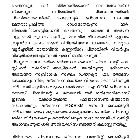
ചെങ്ങന്നൂർ: മാർ ഗ്രീഗോറിയോസ് ഓർത്തഡോക്സ്‌
ക്രൈസ്തവ വിദ്യാർത്ഥി പ്രസ്ഥാനത്തിന്റെ
പ്രവർത്തനങ്ങൾക്ക് ചെങ്ങന്നൂർ ഭദ്രാസന സഹായ
മെത്രാപ്പോലീത്ത ഡോ.മാത്യൂസ് മാർ
തീമോത്തിയോസ്തിരുമേനി ചെങ്ങന്നൂർ ബെഥേൽ അരമന
പള്ളിയിൽ തുടക്കം കുറിച്ചു. മനുഷ്യ ജീവിതത്തിൽ ഏറ്റവും
സുവർണ കാലം ആണ് വിദ്യാഭ്യാസ കാലഘട്ടം. നമ്മുടെ
വളർച്ചയിൽ മാതാവിന്റെ കണ്ണുനീരും പിതാവിന്റെ വിയർപ്പും
വിസ്മരിക്കരുത് എന്നും തിരുമേനി ഓർമ പെടുത്തി.
പ്രസ്തുത യോഗത്തിൽ ഭദ്രാസന വൈസ്. പ്രസിഡന്റ്‌. ഫാ.
സ്റ്റീഫൻ വർഗീസ് അദ്ധ്യഷൻ ആയിരുന്നു. ഭദ്രാസന
അഭ്യന്തര സുവിശേഷ സംഘം ഡയറക്ടർ ഫാ. തോമസ്
കൊക്കാപ്പറമ്പിൽ, ഭദ്രാസന മാധ്യമ വിഭാഗം കോർഡിനേറ്റർ
ശ്രീ. സജി പട്ടരിമഠം ആശംസകൾ അറിയിച്ചു. OCYM ഭദ്രാസന
വൈസ്. പ്രസിഡന്റ് & ബെഥേൽ മാർ ഗ്രിഗോറിയോസ്
ഇടവക വികാരിയുമായ ഫാ.ജാൾസൺ‌.പി.ജോർജ്
സ്വാഗതവും ഭദ്രാസന MGOCSM ജനറൽ സെക്രട്ടറി
ശ്രീ.ലിജോ രാജു കൃതജ്ഞത കരേറ്റുകയും ചെയ്തു. പ്രശസ്ത
മാർഗ നിർദ്ദേശകനും കൗൺസിലറും& സഭാ മാനേജിംഗ് കമ്മിറ്റി
അംഗവും ആയ ശ്രീ. അജി വർഗീസ് ബത്തേരി ക്ലാസ്സ്‌ നയിച്ചു.
വിദ്യാർത്ഥി പ്രസ്ഥാനം ഭദ്രാസന ജോയിന്റ്. സെക്രട്ടറി