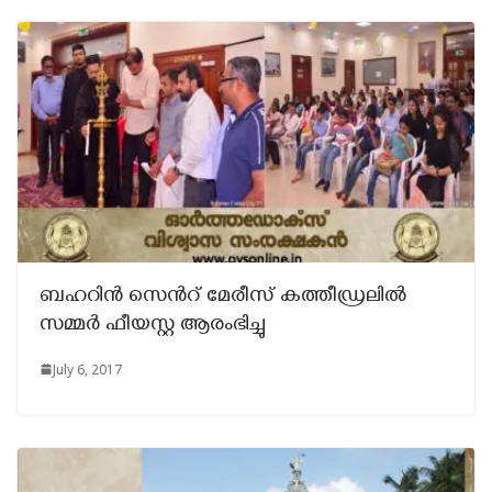
ബഹറിൻ സെൻറ് മേരീസ് കത്തീഡ്രലിൽ
സമ്മർ ഫീയസ്റ്റ ആരംഭിച്ചു
July 6, 2017