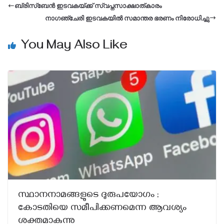
ബ്രിസ്‌ബേൻ ഇടവകയ്ക്ക് സ്വപ്നസാക്ഷാത്കാരം
നാഗഞ്ചേരി ഇടവകയിൽ സമാന്തര ഭരണം നിരോധിച്ചു
You May Also Like
സ്ഥാനനാമങ്ങളുടെ ദുരുപയോഗം ;
കോടതിയെ സമീപിക്കണമെന്ന ആവശ്യം
ശക്തമാകുന്നു