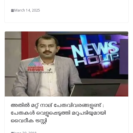
March 14, 2025
അതിൽ മറ്റ് നാല് പേരുവിവരങ്ങളുണ്ട് ;
പേരുകൾ വെളുപ്പെടുത്തി മറുപടിയുമായി
വൈദീക ട്രസ്റ്റി