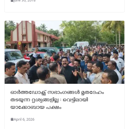
June 30, 2018
ഓർത്തഡോക്സ് സഭാംഗങ്ങൾ മൃതദേഹം
തടയുന്ന ദൃശ്യങ്ങളില്ല : വെട്ടിലായി
യാക്കോബായ പക്ഷം
April 6, 2026