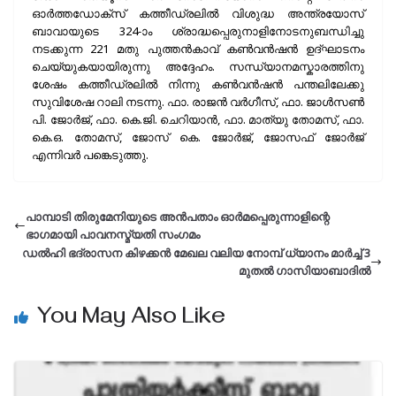
ഓർത്തഡോക്സ് കത്തീഡ്രലിൽ വിശുദ്ധ അന്ത്രയോസ്
ബാവായുടെ 324-ാം ശ്രാദ്ധപ്പെരുനാളിനോടനുബന്ധിച്ചു
നടക്കുന്ന 221 മതു പുത്തൻകാവ് കൺവൻഷൻ ഉദ്ഘാടനം
ചെയ്യുകയായിരുന്നു അദ്ദേഹം. സന്ധ്യാനമസ്കാരത്തിനു
ശേഷം കത്തീഡ്രലിൽ നിന്നു കൺവൻഷൻ പന്തലിലേക്കു
സുവിശേഷ റാലി നടന്നു. ഫാ. രാജൻ വർഗീസ്, ഫാ. ജാൾസൺ
പി. ജോർജ്, ഫാ. കെ.ജി. ചെറിയാൻ, ഫാ. മാത്യു തോമസ്, ഫാ.
കെ.ഒ. തോമസ്, ജോസ് കെ. ജോർജ്, ജോസഫ് ജോർജ്
എന്നിവർ പങ്കെടുത്തു.
പാമ്പാടി തിരുമേനിയുടെ അൻപതാം ഓർമപ്പെരുന്നാളിന്റെ
ഭാഗമായി പാവനസ്മ്യതി സംഗമം
ഡൽഹി ഭദ്രാസന കിഴക്കൻ മേഖല വലിയ നോമ്പ് ധ്യാനം മാർച്ച്‌ 3
മുതൽ ഗാസിയാബാദിൽ
You May Also Like