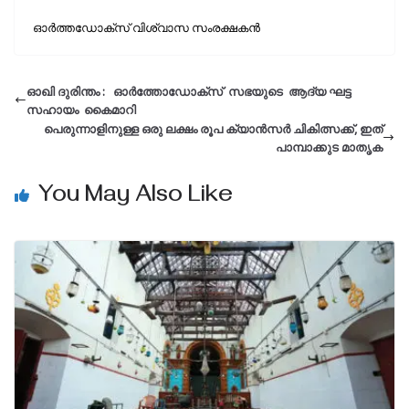
ഓര്‍ത്തഡോക്സ് വിശ്വാസ സംരക്ഷകന്‍
ഓഖി ദുരിന്തം : ഓർത്തോഡോക്‌സ് സഭയുടെ ആദ്യ ഘട്ട
സഹായം കൈമാറി
പെരുന്നാളിനുള്ള ഒരു ലക്ഷം രൂപ ക്യാൻസർ ചികിത്സക്ക്, ഇത്
പാമ്പാക്കുട മാതൃക
You May Also Like