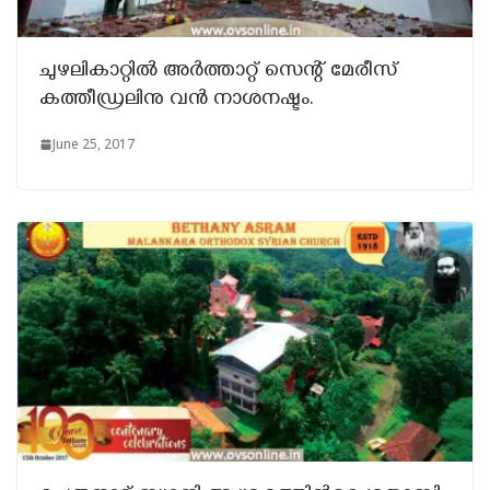
ചുഴലികാറ്റിൽ അർത്താറ്റ് സെന്റ് മേരീസ്
കത്തീഡ്രലിനു വൻ നാശനഷ്ടം.
June 25, 2017