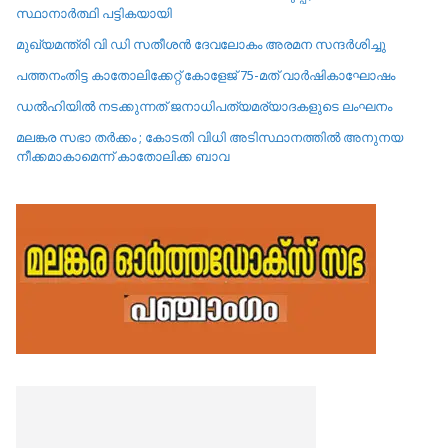
സ്ഥാനാർത്ഥി പട്ടികയായി
മുഖ്യമന്ത്രി വി ഡി സതീശൻ ദേവലോകം അരമന സന്ദർശിച്ചു
പത്തനംതിട്ട കാതോലിക്കേറ്റ്‌ കോളേജ്‌ 75-മത് വാർഷികാഘോഷം
ഡൽഹിയിൽ നടക്കുന്നത് ജനാധിപത്യമര്യാദകളുടെ ലംഘനം
മലങ്കര സഭാ തർക്കം ; കോടതി വിധി അടിസ്ഥാനത്തിൽ അനുനയ
നീക്കമാകാമെന്ന് കാതോലിക്ക ബാവ