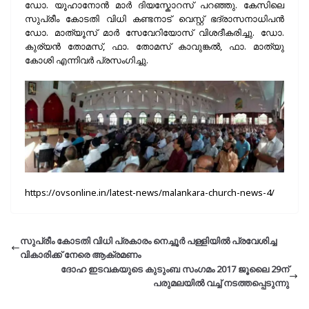
ഡോ. യൂഹാനോൻ മാർ ദിയസ്കോറസ് പറഞ്ഞു. കേസിലെ
സുപ്രീം കോടതി വിധി കണ്ടനാട് വെസ്റ്റ് ഭദ്രാസനാധിപൻ
ഡോ. മാത്യൂസ് മാർ സേവേറിയോസ് വിശദീകരിച്ചു. ഡോ.
കുര്യൻ തോമസ്, ഫാ. തോമസ് കാവുങ്കൽ, ഫാ. മാത്യു
കോശി എന്നിവർ പ്രസംഗിച്ചു.
https://ovsonline.in/latest-news/malankara-church-news-4/
സുപ്രീം കോടതി വിധി പ്രകാരം നെച്ചൂർ പള്ളിയിൽ പ്രവേശിച്ച
വികാരിക്ക് നേരെ ആക്രമണം
ദോഹ ഇടവകയുടെ കുടുംബ സംഗമം 2017 ജൂലൈ 29ന്
പരുമലയില്‍ വച്ച് നടത്തപ്പെടുന്നു