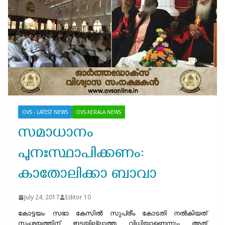
OVS - LATEST NEWS
OVS-KERALA NEWS
സമാധാനം
പുനഃസ്ഥാപിക്കണം:
കാതോലിക്കാ ബാവാ
July 24, 2017
Editor 10
കോട്ടയം∙ സഭാ കേസിൽ സുപ്രീം കോടതി നൽകിയത്
സംശയത്തിന് ഇടയില്ലാത്ത വിധിയാണെന്നും അത്