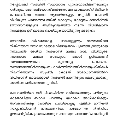
നടപ്പിലാക്കി സഭയിൽ സമാധാനം പുനഃസ്ഥാപിക്കണമെന്നും
പരിശുദ്ധ ബസേലിയോസ് മാർത്തോമ്മാ പൗലോസ് ദ്വിതീയൻ
കാതോലിക്കാ ബാവാ ആവശ്യപ്പെട്ടു. സുപ്രീം കോടതി
വിധിയുടെ പശ്ചാത്തലത്തിൽ കോട്ടയം, കോട്ടയം സെൻട്രൽ
ഭദ്രാസനങ്ങളുടെ ആഭിമുഖ്യത്തിൽ നടന്ന വിശദീകരണ
സമ്മേളനം ഉദ്ഘാടനം ചെയ്യുകയായിരുന്നു അദ്ദേഹം.
രണ്ടായിരം വർഷത്തോളം പഴക്കമുള്ളതും ഭാരതത്തിലെ
നീതിന്യായ വ്യവസ്ഥയോട് വിധേയത്വം പുലർത്തുന്നതുമായ
സ്വതന്ത്ര ദേശീയ സഭയാണ് മലങ്കര സഭ. വിധിയുടെ
സാരാംശം മലങ്കര സഭയുടെ മക്കൾ ഉൾക്കൊണ്ട്
സമാധാനത്തോടെ മുന്നോട്ടു പോകണം.
സമാധാനത്തിന്‍റെയും സഹവർത്തിത്വത്തിന്‍റെയും രീതികൾ
നിലനിർത്തണം. സുപ്രീം കോടതി സമാധാനത്തിന്‍റെ
വിധിയാണ്. കാലങ്ങളായി സഭയിൽ നടന്നിരുന്ന കേസുകൾക്കു
ശാശ്വത പരിഹാരമാണു വിധി.
കലഹത്തിന്‍റെ വഴി പിശാചിന്‍റെ വഴിയാണെന്നും പരിശുദ്ധ
കാതോലിക്കാ ബാവാ പറഞ്ഞു. യഥാർഥ അധികാരികളും
അവകാശികളും ചോദ്യം ചെയ്യപ്പെട്ടു എങ്കിൽ ഇനിയത്
നടപ്പാകില്ലെന്ന് ഭാരതത്തിന്‍റെ പരമോന്നത നീതിപീഠം
ഉത്തരവിട്ടിരിക്കുകയാണെന്നു സഭാ സുന്നഹദോസ് സെക്രട്ടറി