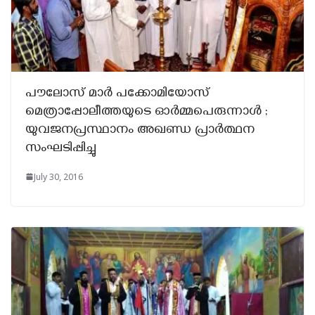
പൗലോസ്‌ മാര്‍ പക്കോമിയോസ്
മെത്രാപ്പോലീത്തയുടെ ഓര്‍മ്മപെരുന്നാള്‍ ;
യുവജനപ്രസ്ഥാനം അഖണ്ഡ പ്രാര്‍ത്ഥന
സംഘടിപ്പിച്ചു
July 30, 2016