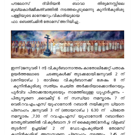
പൗലോസ്‌ ദ്വിദിയന്‍ ബാവാ തിരുമനസ്സിലെ
മുഖ്യകാര്‍മ്മീകത്വത്തില്‍ നടത്തപ്പെടുമെന്നു കൂനിന്‍കുരിശു
പള്ളിയുടെ മാനേജറും വികാരിയുമായ
ഫാ. ബെഞ്ചമിന്‍ തോമസ്‌ അറിയിച്ചു .
ഇന്ന് (ജനുവരി 1 ന്) വി,കുര്‍ബാനാന്തരം കാതോലിക്കേറ്റ് പതാക
ഉയര്‍ത്തലോടെ ചടങ്ങുകള്‍ക്ക് തുടക്കമായി.ജനുവരി 2 ന്
(ശനിയാഴ്ച ) രാവിലെ വി.കുര്‍ബാനക്ക് ശേഷം 8 ന്
കൂനിന്‍കുരിശു സത്യം ചെയ്ത അര്‍ക്കദിയാക്കൊന്‍റെയും
പൂര്‍വ്വ പിതാക്കന്മാരുടെയും നാമത്തിലുള്ള ധൂപ്പാര്‍പ്പണം –
പിതൃസ്മരണ ,വൈകീട്ട് 6 ന് സന്ധ്യാ നമസ്കാരം 7 ന്
വെരി.റവ.എം.എസ് യുഹാനോന്‍ റബാന്‍ നയിക്കുന്ന ധ്യാന
പ്രസംഗം ,ജനുവരി 3 ന് (ഞായറാഴ്ച ) 6.30 ന് പ്രഭാത
നമസ്കാരം ,7.30 ന് റവ.എം.എസ് യുഹാനോന്‍ റബാന്‍റെ
നേതൃത്വത്തില്‍ വി.കുര്‍ബാന ,9 ന് കൈമുത്ത്,നേര്‍ച്ച വിളംബ്
തുടര്‍ന്ന് ഉച്ചയ്ക്ക് 2 ന് ഡോ.എം.കുര്യന്‍ തോമസ്‌
കൂനിന്‍കുരിശ് അനുസ്മരണ പ്രസംഗം നടത്തും ,2.45 ന്