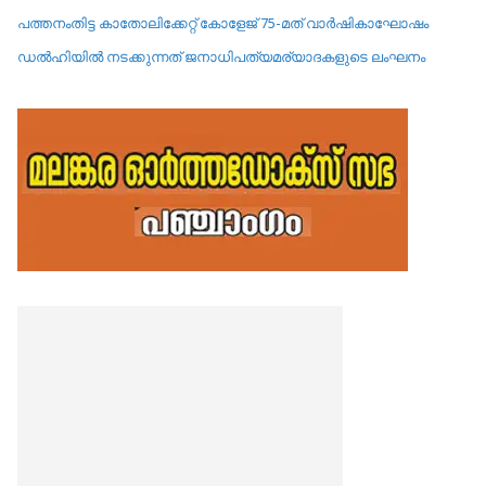
പത്തനംതിട്ട കാതോലിക്കേറ്റ്‌ കോളേജ്‌ 75-മത് വാർഷികാഘോഷം
ഡൽഹിയിൽ നടക്കുന്നത് ജനാധിപത്യമര്യാദകളുടെ ലംഘനം