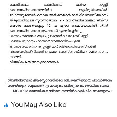
ചെന്നിത്തല:- ചെന്നിത്തല വലിയ പളളി
യുവജനപ്രസ്ഥാനത്തിൻറ ആഭിമുഖ്യത്തിൽ
ഭാഗ്യസ്മരണാർഹനായ അഭി.ഔഗേൻ മാർ ദിവന്നാസിയോസ്
തിരുമേനിയുടെ സ്മരണാർത്ഥം 9 – മത് അഖില മലങ്കര ക്വിസ്
മത്സരം നടത്തപ്പെട്ടു. 12 ൽ ഏറെ ദേവാലയത്തിൽ നിന്ന്
യുവജനപ്രസ്ഥാന അംഗങ്ങൾ എത്തിച്ചേർന്നു.
: ഒന്നാം സ്ഥാനം :-ആലപ്പുഴ സെൻറ തോമസ് പളളി
: രണ്ടാം സ്ഥാനം:- മാന്നാർ മർത്തമറിയം പളളി
:മുന്നാം സ്ഥാനം :- കുറ്റപ്പുഴ മാർ ഗ്രിഗോറിയോസ് പളളി.
വിജയികൾക്ക് വികാരി റവ.ഫാ. കെ.സി.സക്റിയ സമ്മാനദാനം
നടത്തി.
വിജയികൾക്ക് അനുമോദനങൾ
ഗീവർഗീസ് മാർ ദിയസ്കോറസിന്‍റെ ശ്ലാഘനീയമായ പ്രവർത്തനം
സഭയ്ക്കും സമൂഹത്തിനും മാതൃക : പരിശുദ്ധ കാതോലിക്ക ബാവ
MGOCSM മാവേലിക്കര ഭഭ്രാസനത്തിൻറ വാർഷിക സമ്മേളനം
You May Also Like