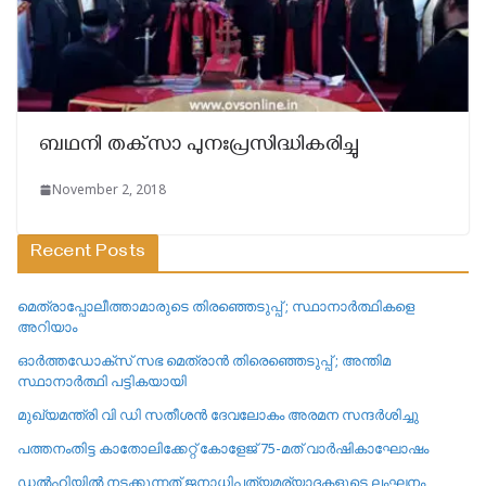
ബഥനി തക്‌സാ പുനഃപ്രസിദ്ധികരിച്ചു
November 2, 2018
Recent Posts
മെത്രാപ്പോലീത്താമാരുടെ തിരഞ്ഞെടുപ്പ് ; സ്ഥാനാർത്ഥികളെ
അറിയാം
ഓർത്തഡോക്സ് സഭ മെത്രാൻ തിരെഞ്ഞെടുപ്പ് ; അന്തിമ
സ്ഥാനാർത്ഥി പട്ടികയായി
മുഖ്യമന്ത്രി വി ഡി സതീശൻ ദേവലോകം അരമന സന്ദർശിച്ചു
പത്തനംതിട്ട കാതോലിക്കേറ്റ്‌ കോളേജ്‌ 75-മത് വാർഷികാഘോഷം
ഡൽഹിയിൽ നടക്കുന്നത് ജനാധിപത്യമര്യാദകളുടെ ലംഘനം