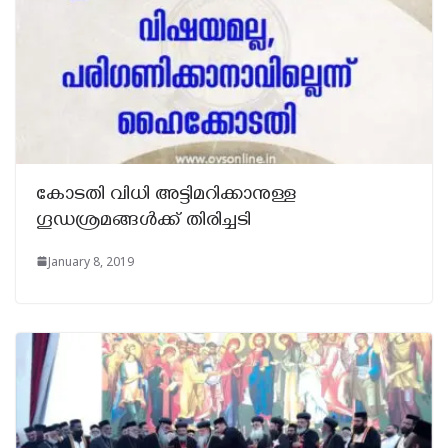
കോടതി വിധി അട്ടിമറിക്കാനുള്ള
ഗൂഡശ്രമങ്ങൾക്ക് തിരിച്ചടി
January 8, 2019