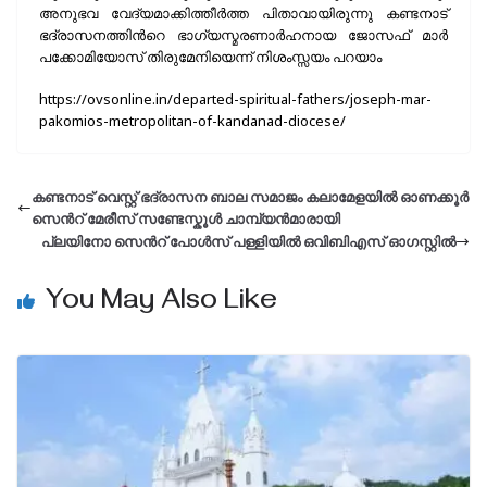
അനുഭവ വേദ്യമാക്കിത്തീര്‍ത്ത പിതാവായിരുന്നു കണ്ടനാട്
ഭദ്രാസനത്തിന്‍റെ ഭാഗ്യസ്മരണാര്‍ഹനായ ജോസഫ് മാര്‍
പക്കോമിയോസ് തിരുമേനിയെന്ന് നിശംസ്സയം പറയാം
https://ovsonline.in/departed-spiritual-fathers/joseph-mar-
pakomios-metropolitan-of-kandanad-diocese/
കണ്ടനാട് വെസ്റ്റ് ഭദ്രാസന ബാല സമാജം കലാമേളയിൽ ഓണക്കൂർ
സെന്‍റ് മേരീസ് സണ്ടേസ്കൂൾ ചാമ്പ്യൻമാരായി
പ്ലയിനോ സെന്‍റ് പോൾസ് പള്ളിയിൽ ഒവിബിഎസ് ഓഗസ്റ്റിൽ
You May Also Like