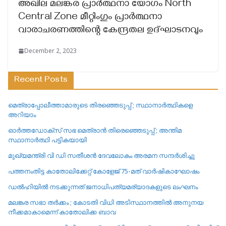
അഖില മലങ്കര പ്രാർത്ഥനാ യോഗം North
Central Zone മീറ്റിംഗും പ്രാർത്ഥനാ
വാരാചരണത്തിന്റെ കേന്ദ്രതല ഉദ്ഘാടനവും
December 2, 2023
Recent Posts
മെത്രാപ്പോലീത്താമാരുടെ തിരഞ്ഞെടുപ്പ് ; സ്ഥാനാർത്ഥികളെ
അറിയാം
ഓർത്തഡോക്സ് സഭ മെത്രാൻ തിരെഞ്ഞെടുപ്പ് ; അന്തിമ
സ്ഥാനാർത്ഥി പട്ടികയായി
മുഖ്യമന്ത്രി വി ഡി സതീശൻ ദേവലോകം അരമന സന്ദർശിച്ചു
പത്തനംതിട്ട കാതോലിക്കേറ്റ്‌ കോളേജ്‌ 75-മത് വാർഷികാഘോഷം
ഡൽഹിയിൽ നടക്കുന്നത് ജനാധിപത്യമര്യാദകളുടെ ലംഘനം
മലങ്കര സഭാ തർക്കം ; കോടതി വിധി അടിസ്ഥാനത്തിൽ അനുനയ
നീക്കമാകാമെന്ന് കാതോലിക്ക ബാവ