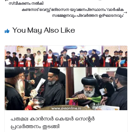
സ്വീകരണം നല്‍കി
കണ്ടനാട് വെസ്റ്റ് ഭദ്രാസന യുവജനപ്രസ്ഥാനം ‘വാർഷിക
സമ്മേളനവും പ്രവർത്തന ഉദ്ഘാടനവും’
You May Also Like
പരുമല കാൻസർ കെയർ സെന്റർ
പ്രവർത്തനം തുടങ്ങി