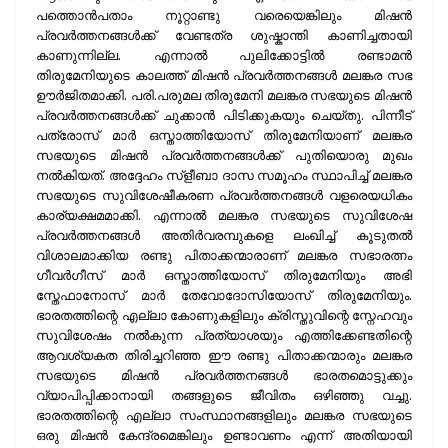
പത്തൊന്‍പതാം നൂറ്റാണ്ടു വരെയെങ്കിലും മിഷന്‍
പ്രവര്‍ത്തനങ്ങള്‍ക്ക് വേണ്ടത്ര ശുഷ്കാന്തി കാണിച്ചതായി
കാണുന്നില്ല. എന്നാല്‍ പുലിക്കോട്ടില്‍ രണ്ടാമന്‍
തിരുമേനിയുടെ കാലത്ത് മിഷന്‍ പ്രവര്‍ത്തനങ്ങള്‍ മലങ്കര സഭ
ഊര്‍ജിതമാക്കി. പരി.പരുമല തിരുമേനി മലങ്കര സഭയുടെ മിഷന്‍
പ്രവര്‍ത്തനങ്ങള്‍ക്ക് ചുക്കാന്‍ പിടിക്കുകയും ചെയ്തു. പിന്നീട്
പത്രോസ് മാര്‍ ഒസ്താത്തിയോസ് തിരുമേനിയാണ് മലങ്കര
സഭയുടെ മിഷന്‍ പ്രവര്‍ത്തനങ്ങള്‍ക്ക് പുതിയൊരു മുഖം
നല്‍കിയത്. അദ്ദേഹം സ്ളീബാ ദാസ സമൂഹം സ്ഥാപിച്ച് മലങ്കര
സഭയുടെ സുവിശേഷീകരണ പ്രവര്‍ത്തനങ്ങള്‍ വളരെയധികം
കാര്യക്ഷമമാക്കി. എന്നാല്‍ മലങ്കര സഭയുടെ സുവിശേഷ
പ്രവര്‍ത്തനങ്ങള്‍ അതിര്‍വരമ്പുകളെ ലംഖിച്ച് കൂടുതല്‍
വിശാലമാക്കിയ രണ്ടു പിതാക്കന്മാരാണ് മലങ്കര സഭാരത്നം
ഗീവര്‍ഗീസ് മാര്‍ ഒസ്താത്തിയോസ് തിരുമേനിയും അഭി
സ്തേഫാനോസ് മാര്‍ തേവോദോസിയോസ് തിരുമേനിയും.
ഭാരതത്തിന്റെ എല്ലാ കോണുകളിലും ക്രിസ്തുവിന്റെ സ്നേഹവും
സുവിശേഷം നല്‍കുന്ന പ്രത്യാശയും എത്തിക്കേണ്ടതിന്റെ
ആവശ്യകത തിരിച്ചറിഞ്ഞ ഈ രണ്ടു പിതാക്കന്മാരും മലങ്കര
സഭയുടെ മിഷന്‍ പ്രവര്‍ത്തനങ്ങള്‍ ഭാരതമൊട്ടുക്കും
വ്യാപിപ്പിക്കാനായി തങ്ങളുടെ ജീവിതം ഒഴിഞ്ഞു വച്ചു.
ഭാരതത്തിന്റെ എല്ലാ സംസ്ഥാനങ്ങളിലും മലങ്കര സഭയുടെ
ഒരു മിഷന്‍ കേന്ദ്രമെങ്കിലും ഉണ്ടാവണം എന്ന് അതിയായി