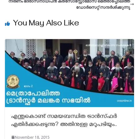
നിരണം ഭദ്രാസനാധിപൻ ക്രിസോസ്റ്റോമോസ്‌ മെത്രാപ്പോലിത്ത
ഡോർസെറ്റ് സന്ദർശിക്കുന്നു
You May Also Like
എന്തുകൊണ്ട് സമയബന്ധിത ട്രാന്‍സ്ഫര്‍
എതിര്‍ക്കപ്പെടുന്നു? അതിനുള്ള മറുപടിയും..
November 18, 2015