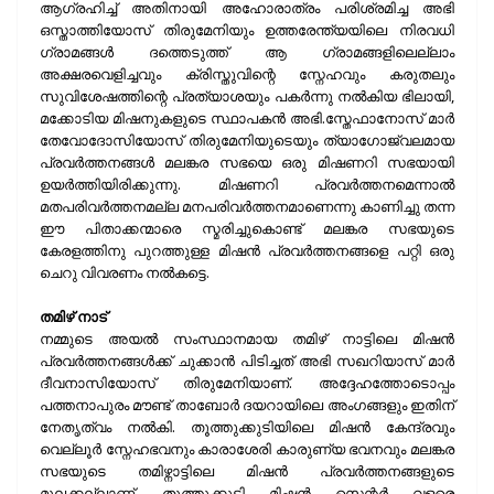
ആഗ്രഹിച്ച് അതിനായി അഹോരാത്രം പരിശ്രമിച്ച അഭി
ഒസ്താത്തിയോസ് തിരുമേനിയും ഉത്തരേന്ത്യയിലെ നിരവധി
ഗ്രാമങ്ങള്‍ ദത്തെടുത്ത് ആ ഗ്രാമങ്ങളിലെല്ലാം
അക്ഷരവെളിച്ചവും ക്രിസ്തുവിന്റെ സ്നേഹവും കരുതലും
സുവിശേഷത്തിന്റെ പ്രത്യാശയും പകര്‍ന്നു നല്‍കിയ ഭിലായി,
മക്കോടിയ മിഷനുകളുടെ സ്ഥാപകന്‍ അഭി.സ്തേഫാനോസ് മാര്‍
തേവോദോസിയോസ് തിരുമേനിയുടെയും ത്യാഗോജ്വലമായ
പ്രവര്‍ത്തനങ്ങള്‍ മലങ്കര സഭയെ ഒരു മിഷണറി സഭയായി
ഉയര്‍ത്തിയിരിക്കുന്നു. മിഷണറി പ്രവര്‍ത്തനമെന്നാല്‍
മതപരിവര്‍ത്തനമല്ല മനപരിവര്‍ത്തനമാണെന്നു കാണിച്ചു തന്ന
ഈ പിതാക്കന്മാരെ സ്മരിച്ചുകൊണ്ട് മലങ്കര സഭയുടെ
കേരളത്തിനു പുറത്തുള്ള മിഷന്‍ പ്രവര്‍ത്തനങ്ങളെ പറ്റി ഒരു
ചെറു വിവരണം നല്‍കട്ടെ.
തമിഴ് നാട്
നമ്മുടെ അയല്‍ സംസ്ഥാനമായ തമിഴ് നാട്ടിലെ മിഷന്‍
പ്രവര്‍ത്തനങ്ങള്‍ക്ക് ചുക്കാന്‍ പിടിച്ചത് അഭി സഖറിയാസ് മാര്‍
ദീവനാസിയോസ് തിരുമേനിയാണ്. അദ്ദേഹത്തോടൊപ്പം
പത്തനാപുരം മൗണ്ട് താബോര്‍ ദയറായിലെ അംഗങ്ങളും ഇതിന്
നേതൃത്വം നല്‍കി. തൂത്തുക്കുടിയിലെ മിഷന്‍ കേന്ദ്രവും
വെല്ലൂര്‍ സ്നേഹഭവനും കാരാശേരി കാരുണ്യ ഭവനവും മലങ്കര
സഭയുടെ തമിഴ്നാട്ടിലെ മിഷന്‍ പ്രവര്‍ത്തനങ്ങളുടെ
മൂലക്കല്ലാണ്. തൂത്തുക്കുടി മിഷന്‍ സെന്റര്‍ വളരെ