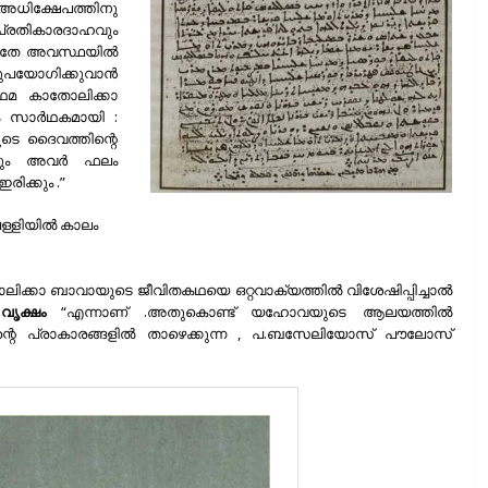
അധിക്ഷേപത്തിനു
രതികാരദാഹവും
ഷെ ഇതേ അവസ്ഥയിൽ
യോഗിക്കുവാൻ
രഥമ കാതോലിക്കാ
നം സാർഥകമായി :
െ ദൈവത്തിന്റെ
ിലും അവർ ഫലം
ഇരിക്കും .”
 പള്ളിയിൽ കാലം
്കാ ബാവായുടെ ജീവിതകഥയെ ഒറ്റവാക്യത്തിൽ വിശേഷിപ്പിച്ചാൽ
 വൃക്ഷം
“എന്നാണ് .അതുകൊണ്ട് യഹോവയുടെ ആലയത്തിൽ
ന്റെ പ്രാകാരങ്ങളിൽ താഴെക്കുന്ന , പ.ബസേലിയോസ് പൗലോസ്‌