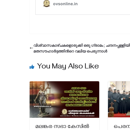
വിശ്വാസകാഴ്ചകളൊരുക്കി ഒരു ഗ്രാമം ; ചന്ദനപ്പള്ളി
മതസൗഹാര്‍ദ്ദത്തിന്‍റെ വലിയ പെരുന്നാൾ
You May Also Like
മലങ്കര സഭാ കേസിൽ
പെരമ്