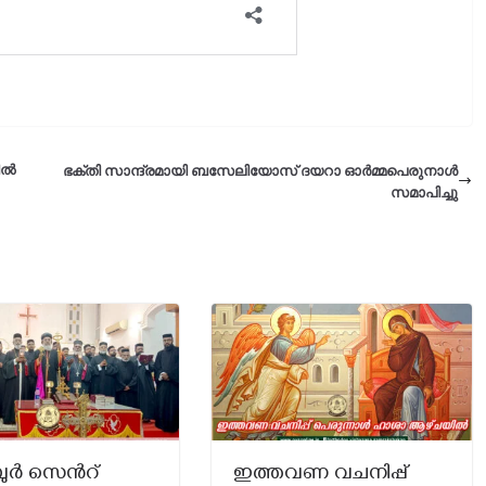
യിൽ
ഭക്തി സാന്ദ്രമായി ബസേലിയോസ് ദയറാ ഓർമ്മപെരുനാൾ
സമാപിച്ചു
പുർ സെൻറ്‌
ഇത്തവണ വചനിപ്പ്