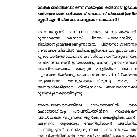
മലങ്കര ഓർത്തഡോക്സ്‌ സഭയുടെ കണ്ടനാട് ഇടവകയു
പരിശുദ്ധ ബസേലിയോസ് പൗലോസ്‌ പ്രഥമൻ (മുറിമ
സ്കൂൾ എന്നീ പ്രസ്ഥാനങ്ങളുടെ സ്ഥാപകൻ !
1836 ജനുവരി 19-ന് (1011 മകരം 6) കോലഞ്ചേരി ഇ
മുന്നാമത്തെ മകനായി പിറന്ന പൗലോസിന്, ദൈ
ജീവിതാനുഭവങ്ങളാണുണ്ടായത്. പിത്രസഹോദ
ദേവാലയം നിലവിൽ വലിയപള്ളിയുടെ ചാപ്പലായ കോട്ട
എഴാം മാർത്തോമ്മയുടെ കബറിടവും ധന്യസ്മരണയും
ശെമ്മാശനാകാൻ ഇടയായതും, കോനാട്ട് യോഹന്നാൻ 
വൈദികനായതും, കോട്ടൂർ പള്ളിയിലെ വൈദി
കുറിലോസിന്റെയടുക്കലെ പഠനനവും, പിന്നീട് ശെമ
നടുതലയായ അനുഭവങ്ങലായിരുന്നു. അതു 
അന്യാദ്രശ്യമായ നീതിബോധം, അസാമാന്യമായ 
മുഖ്യമുദ്രകളായിരുന്നു .
ഭാരതപാരബര്യത്തിലെ ദേവഗണത്തിൽ ശ്രദ
മഹായോഗിയും പ്രപഞ്ചത്തിന്‍റെ സംരക്
പ്രത്യേകത, വരുണനെ ആർക്കും കബളിപ്പിക്കുവാൻ
വരുണൻ ആരെയും വേദനിപ്പിക്കാൻ ശ്രമിക്കി
വേദനിപ്പിച്ചാൽ വേദനിപ്പികുന്നവർ വേദന സ്വയം 
ഒരു വ്യക്തിത്വവിശേഷം മുറിമറ്റത്തിൽ ബാവായു