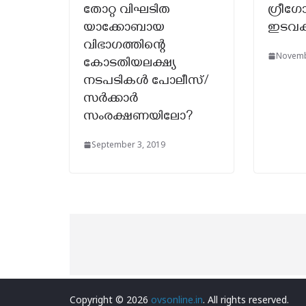
തോറ്റ വിഘടിത
ഗ്രീ
യാക്കോബായ
ഇടവക
വിഭാഗത്തിന്റെ
Novemb
കോടതിയലക്ഷ്യ
നടപടികൾ പോലീസ്/
സർക്കാർ
സംരക്ഷണയിലോ?
September 3, 2019
Copyright © 2026
ovsonline.in
. All rights reserved.