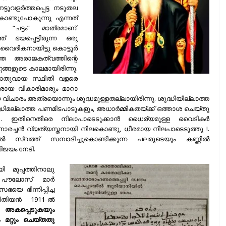
നട്ടുവളർത്തപ്പെട്ട നടുതല
കൊണ്ടുപോകുന്നു എന്നത്
ട്ടം” മാത്രമാണ്.
യപ്പെട്ടിരുന്ന ഒരു
ു വൈദികനായിട്ടു കൊട്ടൂർ
ത്ത അരാജകത്വത്തിന്റെ
റങ്ങളുടെ കാലമായിരിന്നു.
 പൊതുവായ സ്ഥിതി വളരെ
ാരായ വികാരിമാരും മാറാ
 വിചാരം അത്രയൊന്നും ശുദ്ധമുള്ളതല്ലായിരിന്നു. ശുദ്ധിയില്ലാത്ത
ദ്ധിമല്ലാത്ത പണമിടപാടുകളും, അധാർമ്മികതയ്ക്ക് ഒത്താശ ചെയ്തു
്നു . ഇതിനെതിരെ നിലാപാടെടുക്കാൻ ധൈര്യമുള്ള വൈദികർ
കത്തനാരച്ചൻ വ്യത്യസ്തനായി നിലകൊണ്ടു, ധീരമായ നിലപാടെടുത്തു !.
ിൽ സ്വത്ത് സമ്പാദിച്ചുകൊണ്ടിക്കുന്ന പലരുടെയും കണ്ണിൽ
വിജയം നേടി.
ി മുപ്പത്തിനാലു
ൽ പൗലോസ്‌ മാർ
 ഭിന്നിപ്പിച്ച
വീതിയൻ 1911-ൽ
 അകപ്പെടുകയും
 മറ്റും ചെയ്തതു