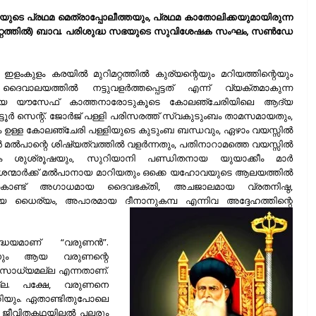
ടെ പ്രഥമ മെത്രാപ്പോലീത്തയും, പ്രഥമ കാതോലിക്കയുമായിരുന്ന
റ്റത്തിൽ) ബാവ. പരിശുദ്ധ സഭയുടെ സുവിശേഷക സംഘം, സൺ‌ഡേ
ളംകുളം കരയിൽ മുറിമറ്റത്തിൽ കുര്യന്റെയും മറിയത്തിന്റെയും
വാലയത്തിൽ നട്ടുവളർത്തപ്പെട്ടത് എന്ന് വ്യക്തമാകുന്ന
രനായ യൗസേഫ് കാത്തനാരോടുകൂടെ കോലഞ്ചേരിയിലെ ആദ്യ
ൂർ സെന്റ്‌. ജോർജ് പള്ളി പരിസരത്ത് സ്വകുടുംബം താമസമായതും,
 ഉള്ള കോലഞ്ചേരി പള്ളിയുടെ കുടുംബ ബന്ധവും, ഏഴാം വയസ്സിൽ
മൽപാന്റെ ശിഷ്യത്വത്തിൽ വളർന്നതും, പതിനാറാമത്തെ വയസ്സിൽ
ക ശുശ്രൂഷയും, സുറിയാനി പണ്ഡിതനായ യുയാക്കീം മാർ
്മാശന്മാർക്ക് മൽപാനായ മാറിയതും ഒക്കെ യഹോവയുടെ ആലയത്തിൽ
കൊണ്ട് അഗാധമായ ദൈവഭക്തി, അചജാലമായ വ്രതനിഷ്ഠ,
ധൈര്യം, അപാരമായ ദീനാനുകമ്പ എന്നിവ അദ്ദേഹത്തിന്റെ
്ധേയമാണ് “വരുണൻ”.
ഷകനും ആയ വരുണന്റെ
 സാധ്യമല്ല എന്നതാണ്.
ല്ല. പക്ഷേ, വരുണനെ
അറിയും. ഏതാണ്ടിതുപോലെ
ടെ ജീവിതകഥയിലൽ പലരും