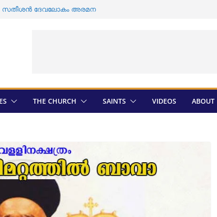
ി ഡി സതീശൻ ദേവലോകം അരമന
ൽ യാക്കോബായ വിഭാഗത്തിന്റെ എതിർപ്പ് ;
ത്തിൽ ശവ സംസ്കാരം
വ സംസ്കാരം വീണ്ടും തടസ്സപ്പെടുത്തി
ാഗം
മാരുടെ തിരഞ്ഞെടുപ്പ് ; സ്ഥാനാർത്ഥികളെ
മെത്രാൻ തിരെഞ്ഞെടുപ്പ് ; അന്തിമ
ികയായി
ES
THE CHURCH
SAINTS
VIDEOS
ABOUT 