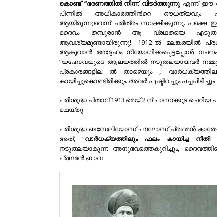
കൊണ്ട് “ഭരണത്തിൽ നിന്ന് വിടർത്തുന്നു
എന്ന് .ഈ 
പിന്നിൽ അധികാരത്തിന്‍റെ ഔധത്യവും പ്
ആയിരുന്നുവെന്ന് ചരിത്രം സാക്ഷിക്കുന്നു. പക്
ദൈവം തമ്പുരാൻ ആ വ്രഥതയെ എടുതുപ
ആവശ്യമുണ്ടായിരുന്നു!. 1912-ൽ മലങ്കരയിൽ പ്
ആകുവാൻ അദ്ദേഹം നിയോഗിക്കപ്പെട്ടപ്പോൾ വച
“യഹോവയുടെ ആലയത്തിൽ നടുതലയായവർ നമ്മുട
പ്രകാരങ്ങളില ൽ താഴെയും , വാർധക്യത്ത
കായിച്ചുകൊണ്ടിരിക്കും. അവർ പുഷ്ടിവച്ചും പച്ചപിടിച്ചും 
പരിശുദ്ധ പിതാവ് 1913 മെയ് 2 ന് പാമ്പാക്കുട ചെറിയ
ചെയ്തു.
പരിശുദ്ധ ബസേലിയോസ് പൗലോസ്‌ പ്രഥമൻ കാതോലിക
അത്, “
വാർധക്യത്തിലും ഫലം കായിച്ച നീതി
നടുതലയാകുന്ന അനുഭവത്തെകുറിച്ചും, ദൈവത്തി
പ്രഥമന്‍ ബാവ.