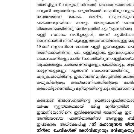
ദർശിച്ചിട്ടുണ്ട്. വിശുദ്ധി നിറഞ്ഞ്, ദൈവാലയത്തിൽ 
വെട്ടാൻ ആരെങ്കിലും ഒരുങ്ങിയാൽ നടുവിനുവെട്ടു
നടുതലയുറെ കോപം അല്ല, നടുതലയുറെ “ച
പഴയതലമുറയിലെ പലരും അതുകൊണ്ട് പറഞ്ഞ് ഭ
വിശേഷനമായിരിന്നു “മുറിമറ്റത്തിൽ ചട്ടം “എന്നത് ഒര
പള്ളി സ്ഥാനം വഹിച്ചപ്പോൾ, അന്ന് ചട്ടമില്ലാ
ഒരവസ്ഥയിൽ നിന്ന് ചട്ടമുള്ള അവസ്ഥയിലേക്കുള്ള മാറ്
19-മത് നുറ്റാണ്ടിലെ മലങ്കര പള്ളി ഇടവകളുടെ
ദയനീയമായിരിന്നു .പല പള്ളികളിലും ഇടവകപട്ടക്ക
കൈസ്ഥാനികളും ചേർന്ന് നടത്തിയിരുന്ന പള്ളിക്കാര്യ
ആചാരങ്ങളും, ചാരായ നേർച്ചകളും, കോഴിവെട്ടും, ശു
നാട്ടുനടപ്പുകളും ഏതാണ്ട് സാധരണമായിരിന
ചുരുക്കംമായിരിന്നു. ഇക്കാലത്ത് മുറിമാറ്റത്തിൽ 
കയൂക്കിന്റെയും കരപ്രമാണിതത്തിന്റെയും പേര
കരടായിട്ടാണെങ്കിലും മുറിമറ്റത്തിന്റെ ചട്ടം അവസാന 
കണ്ടനാട് ഭദ്രാസനത്തിന്റെ മെത്രാപ്പോലീത്തയായ
വർഷം സ്തുത്യർഹമായി ഭരിച്ച മുറിമറ്റത്തി
ഇവാനിയോസിനെ, ഇവിടെയെത്തി താമസിച്ചു ഈ സഭയെ
അന്തിയോഖ്യ പാത്രിയാർക്കീസ് അബ്ദുള്ള ദ്
ഇപ്രകാരം അധിക്ഷേപിച്ചു .”
നീ മഹാവൃദ്ധത യിൽ
നിന്‍റെ ചെവികൾക്ക് കേൾവിക്കുറവും ഭവിക്കുകയും