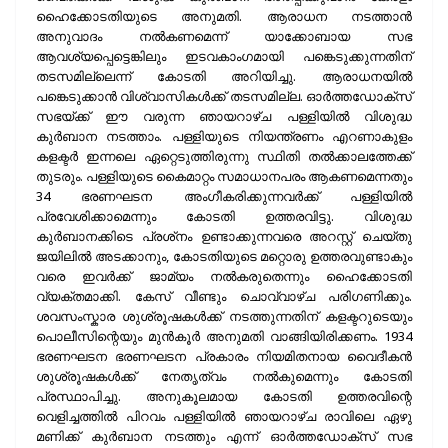
ഹൈക്കോടതിയുടെ അനുമതി. ആരാധന നടത്താൻ
അനുവാദം നൽകണമെന്ന് യാക്കോബായ സഭ
ആവശ്യപ്പെട്ടെങ്കിലും ഇടവകാംഗമായി പങ്കെടുക്കുന്നതിന്
തടസമില്ലെന്ന് കോടതി അറിയിച്ചു. ആരാധനയിൽ
പങ്കെടുക്കാൻ വിശ്വാസികൾക്ക് തടസമില്ല. ഓർത്തഡോക്സ്‌
സഭയ്ക്ക് ഈ വരുന്ന ഞായറാഴ്ച പള്ളിയിൽ വിശുദ്ധ
കുർബാന നടത്താം. പള്ളിയുടെ നിയന്ത്രണം എറണാകുളം
കളക്ടർ ഇന്നലെ ഏറ്റെടുത്തിരുന്നു സ്ഥിതി തൽക്കാലത്തേക്ക്
തുടരും. പള്ളിയുടെ കൈമാറ്റം സമാധാനപരം ആകണമെന്നതും
34 ഭരണഘടന അംഗീകരിക്കുന്നവർക്ക് പള്ളിയിൽ
പ്രവേശിക്കാമെന്നും കോടതി ഉത്തരവിട്ടു. വിശുദ്ധ
കുർബാനക്കിടെ പ്രശ്‌നം ഉണ്ടാക്കുന്നവരെ അറസ്റ്റ് ചെയ്തു
ജയിലിൽ അടക്കാനും, കോടതിയുടെ മറ്റൊരു ഉത്തരവുണ്ടാകും
വരെ ഇവർക്ക് ജാമ്യം നൽകരുതെന്നും ഹൈക്കോടതി
വ്യക്തമാക്കി. കേസ് വീണ്ടും ചൊവ്വാഴ്ച പരിഗണിക്കും.
ശവസംസ്കാര ശുശ്രൂഷകൾക്ക് നടത്തുന്നതിന് കളക്ടറുടെയും
പൊലീസിന്റെയും മുൻ‌കൂർ അനുമതി വാങ്ങിയിരിക്കണം. 1934
ഭരണഘടന ഭരണഘടന പ്രകാരം നിയമിതനായ വൈദീകൻ
ശുശ്രൂഷകൾക്ക് നേതൃത്വം നൽകുമെന്നും കോടതി
പ്രസ്ഥാപിച്ചു. അനുകൂലമായ കോടതി ഉത്തരവിന്റെ
വെളിച്ചത്തിൽ പിറവം പള്ളിയിൽ ഞായറാഴ്ച രാവിലെ ഏഴു
മണിക്ക് കുർബാന നടത്തും എന്ന് ഓർത്തഡോക്സ്‌ സഭ