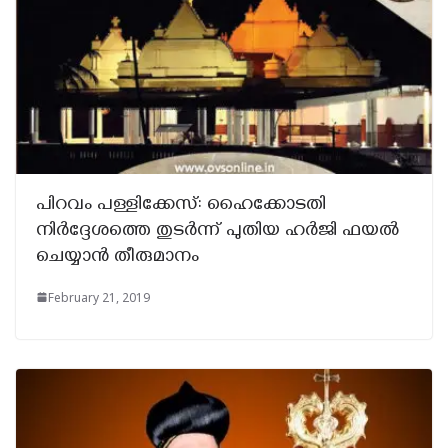
പിറവം പള്ളിക്കേസ്‌: ഹൈക്കോടതി
നിർദ്ദേശത്തെ തുടർന്ന് പുതിയ ഹർജി ഫയൽ
ചെയ്യാൻ തീരുമാനം
February 21, 2019