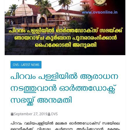
OVS - LATEST NEWS
പിറവം പള്ളിയിൽ ആരാധന
നടത്തുവാൻ ഓർത്തഡോക്സ്
സഭയ്ക്ക് അനുമതി
September 27, 2019
OVS
പിറവം വലിയപള്ളിയിൽ മലങ്കര ഓർത്തഡോക്സ് സഭയിലെ
വൈദീകർക്ക് വിശുദ്ധ കുർബാന അർപ്പിക്കുവാൻ കേരളം