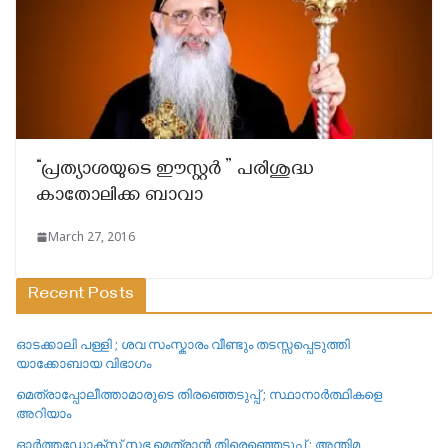
“പ്രത്യാശയുടെ ഈസ്റ്റർ ” പരിശുദ്ധ
കാതോലിക്ക ബാവാ
March 27, 2016
Recent Posts
ഓടക്കാലി പള്ളി ; ശവ സംസ്കാരം വീണ്ടും തടസ്സപ്പെടുത്തി
യാക്കോബായ വിഭാഗം
മെത്രാപ്പോലീത്താമാരുടെ തിരഞ്ഞെടുപ്പ് ; സ്ഥാനാർത്ഥികളെ
അറിയാം
ഓർത്തഡോക്സ് സഭ മെത്രാൻ തിരെഞ്ഞെടുപ്പ് ; അന്തിമ