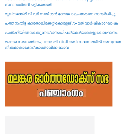
സ്ഥാനാർത്ഥി പട്ടികയായി
മുഖ്യമന്ത്രി വി ഡി സതീശൻ ദേവലോകം അരമന സന്ദർശിച്ചു
പത്തനംതിട്ട കാതോലിക്കേറ്റ്‌ കോളേജ്‌ 75-മത് വാർഷികാഘോഷം
ഡൽഹിയിൽ നടക്കുന്നത് ജനാധിപത്യമര്യാദകളുടെ ലംഘനം
മലങ്കര സഭാ തർക്കം ; കോടതി വിധി അടിസ്ഥാനത്തിൽ അനുനയ
നീക്കമാകാമെന്ന് കാതോലിക്ക ബാവ