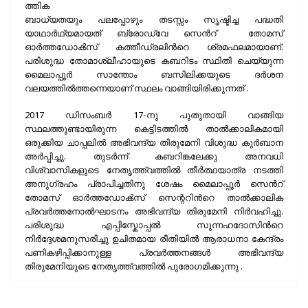
ത്തിക
ബാധ്യതയും പലപ്പോഴും തടസ്സം സൃഷ്ടിച്ച പദ്ധതി
യാഥാർഥ്യമായത് ബ്രോഡ്‌വേ സെന്‍റ് തോമസ്
ഓർത്തഡോൿസ് കത്തീഡ്രലിന്‍റെ ശ്രമഫലമായാണ്.
പരിശുദ്ധ തോമാശ്ലീഹായുടെ കബറിടം സ്ഥിതി ചെയ്യുന്ന
മൈലാപ്പൂർ സാന്തോം ബസിലിക്കയുടെ ദർശന
വലയത്തിൽത്തന്നെയാണ് സ്ഥലം വാങ്ങിയിരിക്കുന്നത് .
2017 ഡിസംബർ 17-നു പുതുതായി വാങ്ങിയ
സ്ഥലത്തുണ്ടായിരുന്ന കെട്ടിടത്തിൽ താൽക്കാലികമായി
ഒരുക്കിയ ചാപ്പലിൽ അഭിവന്ദ്യ തിരുമേനി വിശുദ്ധ കുർബാന
അർപ്പിച്ചു. തുടർന്ന് കബറിങ്കലേക്കു അനവധി
വിശ്വാസികളുടെ നേതൃത്ത്വത്തിൽ തീർത്ഥയാത്ര നടത്തി
അനുഗ്രഹം പ്രാപിച്ചതിനു ശേഷം മൈലാപ്പൂർ സെന്‍റ്
തോമസ് ഓർത്തഡോൿസ് സെന്ററിന്‍റെ താൽക്കാലിക
പ്രവർത്തനോൽഘാടനം അഭിവന്ദ്യ തിരുമേനി നിർവഹിച്ചു.
പരിശുദ്ധ എപ്പിസ്കോപ്പൽ സുന്നഹദോസിന്‍റെ
നിർദ്ദേശമനുസരിച്ചു ഉചിതമായ രീതിയിൽ ആരാധനാ കേന്ദ്രം
പണികഴിപ്പിക്കാനുള്ള പ്രവർത്തനങ്ങൾ അഭിവന്ദ്യ
തിരുമേനിയുടെ നേതൃത്ത്വത്തിൽ പുരോഗമിക്കുന്നു .