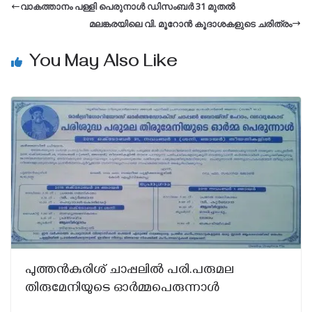
വാകത്താനം പള്ളി പെരുനാൾ ഡിസംബർ 31 മുതൽ
മലങ്കരയിലെ വി. മൂറോൻ കൂദാശകളുടെ ചരിത്രം
You May Also Like
പുത്തന്‍കുരിശ് ചാപ്പലില്‍ പരി.പരുമല
തിരുമേനിയുടെ ഓര്‍മ്മപെരുന്നാള്‍