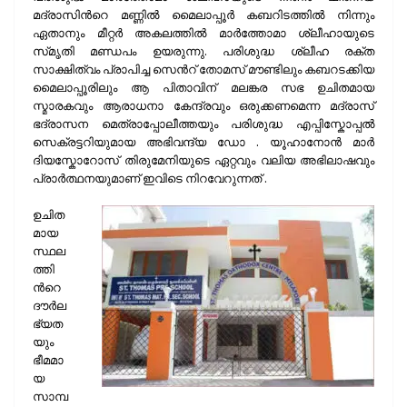
മദ്രാസിന്‍റെ മണ്ണിൽ മൈലാപ്പൂർ കബറിടത്തിൽ നിന്നും
ഏതാനും മീറ്റർ അകലത്തിൽ മാർത്തോമാ ശ്ലീഹായുടെ
സ്‌മൃതി മണ്ഡപം ഉയരുന്നു. പരിശുദ്ധ ശ്ലീഹ രക്ത
സാക്ഷിത്വം പ്രാപിച്ച സെന്‍റ് തോമസ് മൗണ്ടിലും കബറടക്കിയ
മൈലാപ്പൂരിലും ആ പിതാവിന് മലങ്കര സഭ ഉചിതമായ
സ്മാരകവും ആരാധനാ കേന്ദ്രവും ഒരുക്കണമെന്ന മദ്രാസ്
ഭദ്രാസന മെത്രാപ്പോലീത്തയും പരിശുദ്ധ എപ്പിസ്കോപ്പൽ
സെക്രട്ടറിയുമായ അഭിവന്ദ്യ ഡോ . യൂഹാനോൻ മാർ
ദിയസ്കോറോസ് തിരുമേനിയുടെ ഏറ്റവും വലിയ അഭിലാഷവും
പ്രാർത്ഥനയുമാണ് ഇവിടെ നിറവേറുന്നത് .
ഉചിത
മായ
സ്ഥല
ത്തി
ന്‍റെ
ദൗർല
ഭ്യത
യും
ഭീമമാ
യ
സാമ്പ