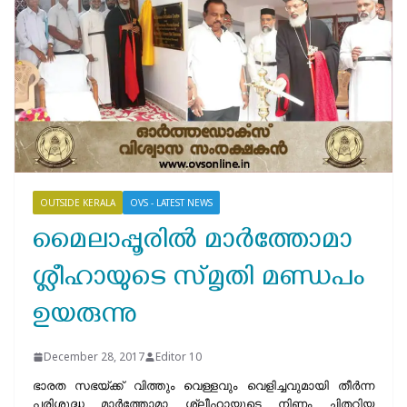
OUTSIDE KERALA
OVS - LATEST NEWS
മൈലാപ്പൂരില്‍ മാർത്തോമാ
ശ്ലീഹായുടെ സ്‌മൃതി മണ്ഡപം
ഉയരുന്നു
December 28, 2017
Editor 10
ഭാരത സഭയ്‌ക്ക്‌ വിത്തും വെള്ളവും വെളിച്ചവുമായി തീർന്ന
പരിശുദ്ധ മാർത്തോമാ ശ്ലീഹായുടെ നിണം ചിതറിയ